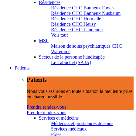
Résidences
Résidence CHC Banneux Fawes
Résidence CHC Banneux Nusbaum
Résidence CHC Hermalle
Résidence CHC Heusy
Résidence CHC Landenne
Voir tout
MSP
Maison de soins psychiatriques CHC
Waremme
Secteur de la personne handicapée
Le Tabuchet (SAJA)
Patients
Patients
Nous vous assurons en toute situation la meilleure prise
en charge possible.
Prendre rendez-vous
Prendre rendez-vous
Services et médecins
Médecins et prestataires de soins
Services médicaux
Pôles