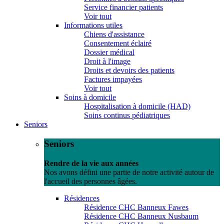
Service financier patients
Voir tout
Informations utiles
Chiens d'assistance
Consentement éclairé
Dossier médical
Droit à l'image
Droits et devoirs des patients
Factures impayées
Voir tout
Soins à domicile
Hospitalisation à domicile (HAD)
Soins continus pédiatriques
Seniors
Seniors
Rendre de la vie aux années
Nos avons défini une partie de notre activité autour de
l'accueil des personnes âgées.
Résidences
Résidence CHC Banneux Fawes
Résidence CHC Banneux Nusbaum