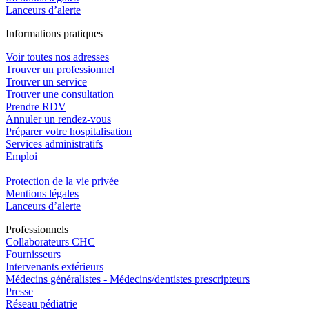
Lanceurs d’alerte
In
f
ormations pra
t
iques
Voir toutes nos adresses
Trouver un professionnel
Trouver un service
Trouver une consultation
Prendre RDV
Annuler un rendez-vous
Préparer votre hospitalisation
Services administratifs
Emploi​
Protection de la vie privée
Mentions légales
Lanceurs d’alerte
Pro
f
essionn
e
ls
Collaborateurs CHC
Fournisseurs
Intervenants extérieurs
Médecins généralistes - Médecins/dentistes prescripteurs
Presse
Réseau pédiatrie