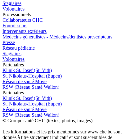
Stagiaires
Volontaires
Pro
f
essionn
e
ls
Collaborateurs CHC
Fournisseurs
Intervenants extérieurs
Médecins généralistes - Médecins/dentistes prescripteurs
Presse
Réseau pédiatrie
Stagiaires
Volontaires
P
a
rtenai
r
es
Klinik St. Josef (St. Vith)
St. Nikolaus-Hospital (Eupen)
Réseau de santé Move
RSW (Réseau Santé Wallon)
P
a
rtenai
r
es
Klinik St. Josef (St. Vith)
St. Nikolaus-Hospital (Eupen)
Réseau de santé Move
RSW (Réseau Santé Wallon)
© Groupe santé CHC (textes, photos, images)
Les informations et les prix mentionnés sur www.chc.be sont
donnés à titre strictement indicatif et sont susceptibles de