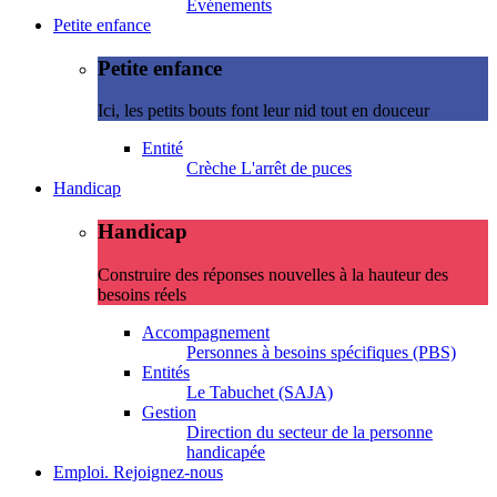
Evénements
Petite enfance
Petite enfance
Ici, les petits bouts font leur nid tout en douceur
Entité
Crèche L'arrêt de puces
Handicap
Handicap
Construire des réponses nouvelles à la hauteur des
besoins réels
Accompagnement
Personnes à besoins spécifiques (PBS)
Entités
Le Tabuchet (SAJA)
Gestion
Direction du secteur de la personne
handicapée
Emploi. Rejoignez-nous