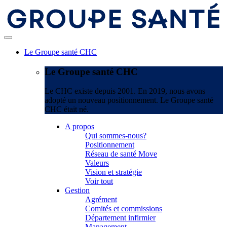
Le Groupe santé CHC
Le Groupe santé CHC
Le CHC existe depuis 2001. En 2019, nous avons
adopté un nouveau positionnement. Le Groupe santé
CHC était né.
A propos
Qui sommes-nous?
Positionnement
Réseau de santé Move
Valeurs
Vision et stratégie
Voir tout
Gestion
Agrément
Comités et commissions
Département infirmier
Management