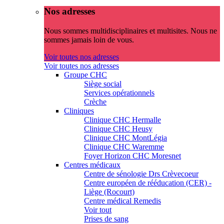
Nos adresses
Nous sommes multidisciplinaires et multisites. Nous ne
sommes jamais loin de vous.
Voir toutes nos adresses
Voir toutes nos adresses
Groupe CHC
Siège social
Services opérationnels
Crèche
Cliniques
Clinique CHC Hermalle
Clinique CHC Heusy
Clinique CHC MontLégia
Clinique CHC Waremme
Foyer Horizon CHC Moresnet
Centres médicaux
Centre de sénologie Drs Crèvecoeur
Centre européen de rééducation (CER) -
Liège (Rocourt)
Centre médical Remedis
Voir tout
Prises de sang