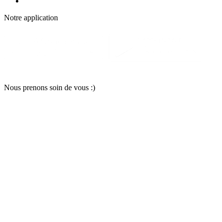
Notre applic
a
tion
Nous pr
e
nons soin
d
e vous :)