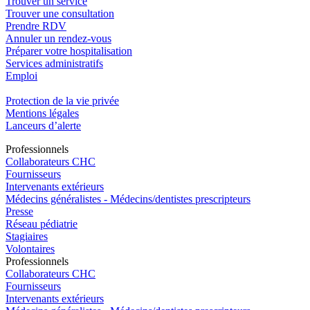
Trouver un service
Trouver une consultation
Prendre RDV
Annuler un rendez-vous
Préparer votre hospitalisation
Services administratifs
Emploi​
Protection de la vie privée
Mentions légales
Lanceurs d’alerte
Pro
f
essionn
e
ls
Collaborateurs CHC
Fournisseurs
Intervenants extérieurs
Médecins généralistes - Médecins/dentistes prescripteurs
Presse
Réseau pédiatrie
Stagiaires
Volontaires
Pro
f
essionn
e
ls
Collaborateurs CHC
Fournisseurs
Intervenants extérieurs