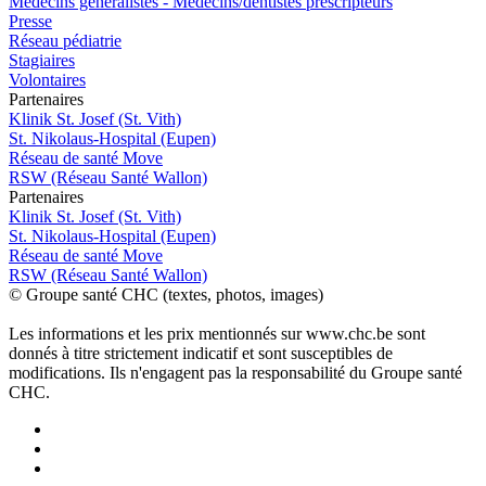
Médecins généralistes - Médecins/dentistes prescripteurs
Presse
Réseau pédiatrie
Stagiaires
Volontaires
P
a
rtenai
r
es
Klinik St. Josef (St. Vith)
St. Nikolaus-Hospital (Eupen)
Réseau de santé Move
RSW (Réseau Santé Wallon)
P
a
rtenai
r
es
Klinik St. Josef (St. Vith)
St. Nikolaus-Hospital (Eupen)
Réseau de santé Move
RSW (Réseau Santé Wallon)
© Groupe santé CHC (textes, photos, images)
Les informations et les prix mentionnés sur www.chc.be sont
donnés à titre strictement indicatif et sont susceptibles de
modifications. Ils n'engagent pas la responsabilité du Groupe santé
CHC.