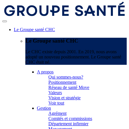
Le Groupe santé CHC
Le Groupe santé CHC
Le CHC existe depuis 2001. En 2019, nous avons
adopté un nouveau positionnement. Le Groupe santé
CHC était né.
A propos
Qui sommes-nous?
Positionnement
Réseau de santé Move
Valeurs
Vision et stratégie
Voir tout
Gestion
Agrément
Comités et commissions
Département infirmier
Management