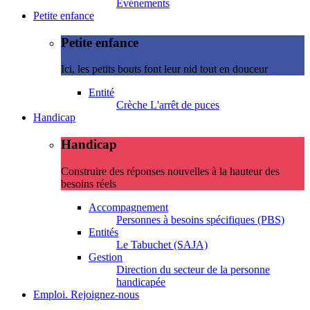
Evénements
Petite enfance
Petite enfance
Ici, les petits bouts font leur nid tout en douceur
Entité
Crèche L'arrêt de puces
Handicap
Handicap
Construire des réponses nouvelles à la hauteur des
besoins réels
Accompagnement
Personnes à besoins spécifiques (PBS)
Entités
Le Tabuchet (SAJA)
Gestion
Direction du secteur de la personne
handicapée
Emploi. Rejoignez-nous