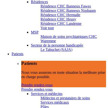
Résidences
Résidence CHC Banneux Fawes
Résidence CHC Banneux Nusbaum
Résidence CHC Hermalle
Résidence CHC Heusy
Résidence CHC Landenne
Voir tout
MSP
Maison de soins psychiatriques CHC
Waremme
Secteur de la personne handicapée
Le Tabuchet (SAJA)
Patients
Patients
Nous vous assurons en toute situation la meilleure prise
en charge possible.
Prendre rendez-vous
Prendre rendez-vous
Services et médecins
Médecins et prestataires de soins
Services médicaux
Pôles