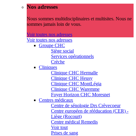
Nos adresses
Nous sommes multidisciplinaires et multisites. Nous ne
sommes jamais loin de vous.
Voir toutes nos adresses
Voir toutes nos adresses
Groupe CHC
Siège social
Services opérationnels
Crèche
Cliniques
Clinique CHC Hermalle
Clinique CHC Heusy
Clinique CHC MontLégia
Clinique CHC Waremme
Foyer Horizon CHC Moresnet
Centres médicaux
Centre de sénologie Drs Crèvecoeur
Centre européen de rééducation (CER) -
Liège (Rocourt)
Centre médical Remedis
Voir tout
Prises de sang