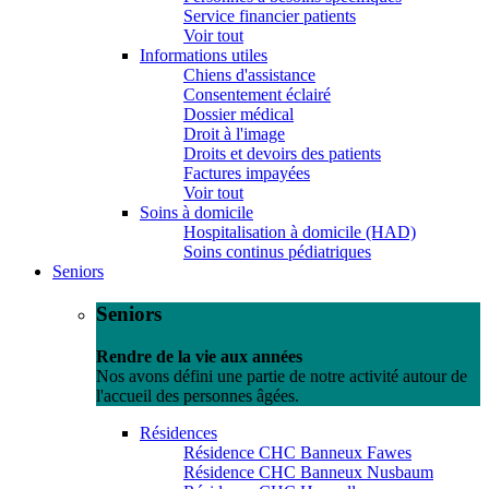
Service financier patients
Voir tout
Informations utiles
Chiens d'assistance
Consentement éclairé
Dossier médical
Droit à l'image
Droits et devoirs des patients
Factures impayées
Voir tout
Soins à domicile
Hospitalisation à domicile (HAD)
Soins continus pédiatriques
Seniors
Seniors
Rendre de la vie aux années
Nos avons défini une partie de notre activité autour de
l'accueil des personnes âgées.
Résidences
Résidence CHC Banneux Fawes
Résidence CHC Banneux Nusbaum