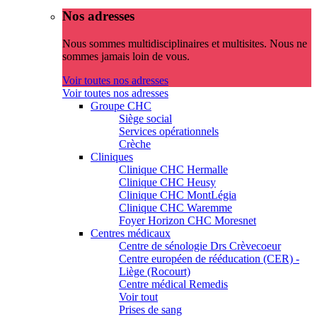
Nos adresses
Nous sommes multidisciplinaires et multisites. Nous ne
sommes jamais loin de vous.
Voir toutes nos adresses
Voir toutes nos adresses
Groupe CHC
Siège social
Services opérationnels
Crèche
Cliniques
Clinique CHC Hermalle
Clinique CHC Heusy
Clinique CHC MontLégia
Clinique CHC Waremme
Foyer Horizon CHC Moresnet
Centres médicaux
Centre de sénologie Drs Crèvecoeur
Centre européen de rééducation (CER) -
Liège (Rocourt)
Centre médical Remedis
Voir tout
Prises de sang