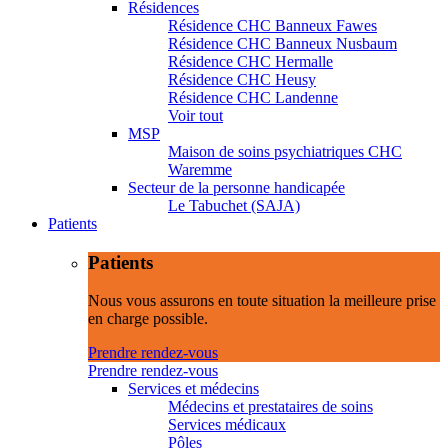
Résidences
Résidence CHC Banneux Fawes
Résidence CHC Banneux Nusbaum
Résidence CHC Hermalle
Résidence CHC Heusy
Résidence CHC Landenne
Voir tout
MSP
Maison de soins psychiatriques CHC
Waremme
Secteur de la personne handicapée
Le Tabuchet (SAJA)
Patients
Patients
Nous vous assurons en toute situation la meilleure prise
en charge possible.
Prendre rendez-vous
Prendre rendez-vous
Services et médecins
Médecins et prestataires de soins
Services médicaux
Pôles