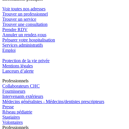
Voir toutes nos adresses
Trouver un professionnel
Trouver un service
Trouver une consultation
Prendre RDV
Annuler un rendez-vous
Préparer votre hospitalisation
Services administratifs
Emploi​
Protection de la vie privée
Mentions légales
Lanceurs d’alerte
Pro
f
essionn
e
ls
Collaborateurs CHC
Fournisseurs
Intervenants extérieurs
Médecins généralistes - Médecins/dentistes prescripteurs
Presse
Réseau pédiatrie
Stagiaires
Volontaires
Pro
f
essionn
e
ls