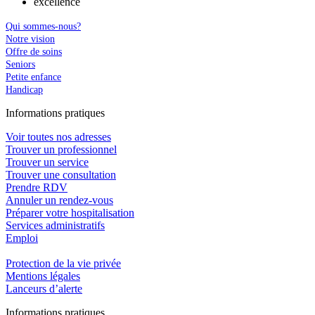
excellence
Qui sommes-nous?
Notre vision
Offre de soins
Seniors
Petite enfance
Handicap
In
f
ormations pra
t
iques
Voir toutes nos adresses
Trouver un professionnel
Trouver un service
Trouver une consultation
Prendre RDV
Annuler un rendez-vous
Préparer votre hospitalisation
Services administratifs
Emploi​
Protection de la vie privée
Mentions légales
Lanceurs d’alerte
In
f
ormations pra
t
iques