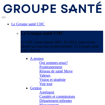
Le Groupe santé CHC
Le Groupe santé CHC
Le CHC existe depuis 2001. En 2019, nous avons
adopté un nouveau positionnement. Le Groupe santé
CHC était né.
A propos
Qui sommes-nous?
Positionnement
Réseau de santé Move
Valeurs
Vision et stratégie
Voir tout
Gestion
Agrément
Comités et commissions
Département infirmier
Management