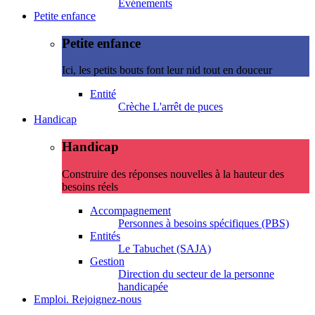
Evénements
Petite enfance
Petite enfance
Ici, les petits bouts font leur nid tout en douceur
Entité
Crèche L'arrêt de puces
Handicap
Handicap
Construire des réponses nouvelles à la hauteur des
besoins réels
Accompagnement
Personnes à besoins spécifiques (PBS)
Entités
Le Tabuchet (SAJA)
Gestion
Direction du secteur de la personne
handicapée
Emploi. Rejoignez-nous