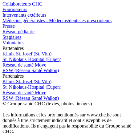
Collaborateurs CHC
Fournisseurs
Intervenants extérieurs
Médecins généralistes - Médecins/dentistes prescripteurs
Presse
Réseau pédiatrie
Stagiaires
Volontaires
P
a
rtenai
r
es
Klinik St. Josef (St. Vith)
St. Nikolaus-Hospital (Eupen)
Réseau de santé Move
RSW (Réseau Santé Wallon)
P
a
rtenai
r
es
Klinik St. Josef (St. Vith)
St. Nikolaus-Hospital (Eupen)
Réseau de santé Move
RSW (Réseau Santé Wallon)
© Groupe santé CHC (textes, photos, images)
Les informations et les prix mentionnés sur www.chc.be sont
donnés à titre strictement indicatif et sont susceptibles de
modifications. Ils n'engagent pas la responsabilité du Groupe santé
CHC.