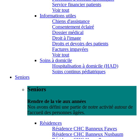
Service financier patients
Voir tout
Informations utiles
Chiens d'assistance
Consentement éclairé
Dossier médical
Droit à l'image
Droits et devoirs des patients
Factures impayées
Voir tout
Soins à domicile
Hospitalisation à domicile (HAD)
Soins continus pédiatriques
Seniors
Seniors
Rendre de la vie aux années
Nos avons défini une partie de notre activité autour de
l'accueil des personnes âgées.
Résidences
Résidence CHC Banneux Fawes
Résidence CHC Banneux Nusbaum