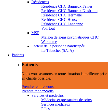
Résidences
Résidence CHC Banneux Fawes
Résidence CHC Banneux Nusbaum
Résidence CHC Hermalle
Résidence CHC Heusy
Résidence CHC Landenne
Voir tout
MSP
Maison de soins psychiatriques CHC
Waremme
Secteur de la personne handicapée
Le Tabuchet (SAJA)
Patients
Patients
Nous vous assurons en toute situation la meilleure prise
en charge possible.
Prendre rendez-vous
Prendre rendez-vous
Services et médecins
Médecins et prestataires de soins
Services médicaux
Pôles