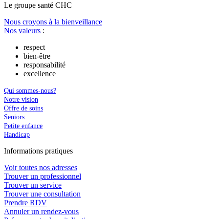
Le
g
roupe s
a
nté CHC
Nous croyons à la bienveillance
Nos valeurs
:
respect
bien-être
responsabilité
excellence
Qui sommes-nous?
Notre vision
Offre de soins
Seniors
Petite enfance
Handicap
In
f
ormations pra
t
iques
Voir toutes nos adresses
Trouver un professionnel
Trouver un service
Trouver une consultation
Prendre RDV
Annuler un rendez-vous