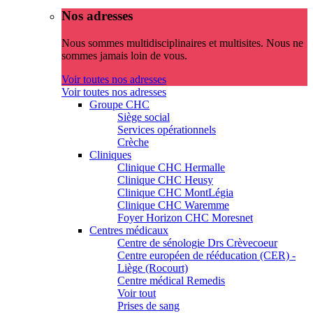
Nos adresses
Nous sommes multidisciplinaires et multisites. Nous ne
sommes jamais loin de vous.
Voir toutes nos adresses
Voir toutes nos adresses
Groupe CHC
Siège social
Services opérationnels
Crèche
Cliniques
Clinique CHC Hermalle
Clinique CHC Heusy
Clinique CHC MontLégia
Clinique CHC Waremme
Foyer Horizon CHC Moresnet
Centres médicaux
Centre de sénologie Drs Crèvecoeur
Centre européen de rééducation (CER) -
Liège (Rocourt)
Centre médical Remedis
Voir tout
Prises de sang