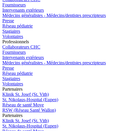
Fournisseurs
Intervenants extérieurs
Médecins généralistes - Médecins/dentistes prescripteurs
Presse
Réseau pédiatrie
Stagiaires
Volontaires
Pro
f
essionn
e
ls
Collaborateurs CHC
Fournisseurs
Intervenants extérieurs
Médecins généralistes - Médecins/dentistes prescripteurs
Presse
Réseau pédiatrie
Stagiaires
Volontaires
P
a
rtenai
r
es
Klinik St. Josef (St. Vith)
St. Nikolaus-Hospital (Eupen)
Réseau de santé Move
RSW (Réseau Santé Wallon)
P
a
rtenai
r
es
Klinik St. Josef (St. Vith)
St. Nikolaus-Hospital (Eupen)