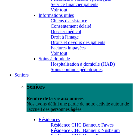
Service financier patients
Voir tout
Informations utiles
Chiens d'assistance
Consentement éclairé
Dossier médical
Droit à l'image
Droits et devoirs des patients
Factures impayées
Voir tout
Soins à domicile
Hospitalisation à domicile (HAD)
Soins continus pédiatriques
Seniors
Seniors
Rendre de la vie aux années
Nos avons défini une partie de notre activité autour de
l'accueil des personnes âgées.
Résidences
Résidence CHC Banneux Fawes
Résidence CHC Banneux Nusbaum