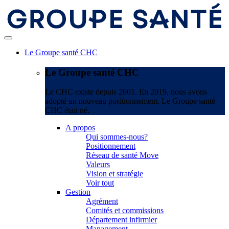
Le Groupe santé CHC
Le Groupe santé CHC
Le CHC existe depuis 2001. En 2019, nous avons
adopté un nouveau positionnement. Le Groupe santé
CHC était né.
A propos
Qui sommes-nous?
Positionnement
Réseau de santé Move
Valeurs
Vision et stratégie
Voir tout
Gestion
Agrément
Comités et commissions
Département infirmier
Management