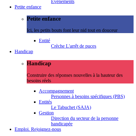
Evénements
Petite enfance
Petite enfance
Ici, les petits bouts font leur nid tout en douceur
Entité
Crèche L'arrêt de puces
Handicap
Handicap
Construire des réponses nouvelles à la hauteur des
besoins réels
Accompagnement
Personnes à besoins spécifiques (PBS)
Entités
Le Tabuchet (SAJA)
Gestion
Direction du secteur de la personne
handicapée
Emploi. Rejoignez-nous