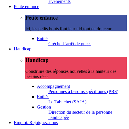
Evénements
Petite enfance
Petite enfance
Ici, les petits bouts font leur nid tout en douceur
Entité
Crèche L'arrêt de puces
Handicap
Handicap
Construire des réponses nouvelles à la hauteur des
besoins réels
Accompagnement
Personnes à besoins spécifiques (PBS)
Entités
Le Tabuchet (SAJA)
Gestion
Direction du secteur de la personne
handicapée
Emploi. Rejoignez-nous