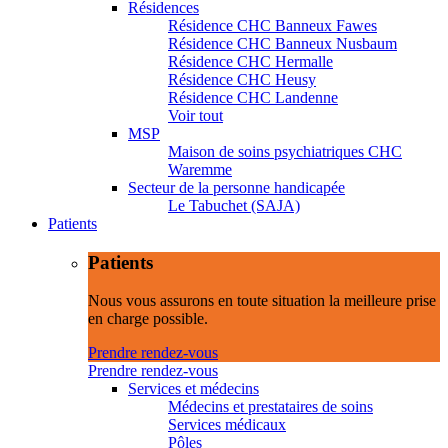
Résidences
Résidence CHC Banneux Fawes
Résidence CHC Banneux Nusbaum
Résidence CHC Hermalle
Résidence CHC Heusy
Résidence CHC Landenne
Voir tout
MSP
Maison de soins psychiatriques CHC
Waremme
Secteur de la personne handicapée
Le Tabuchet (SAJA)
Patients
Patients
Nous vous assurons en toute situation la meilleure prise
en charge possible.
Prendre rendez-vous
Prendre rendez-vous
Services et médecins
Médecins et prestataires de soins
Services médicaux
Pôles