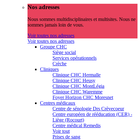
Nos adresses
Nous sommes multidisciplinaires et multisites. Nous ne
sommes jamais loin de vous.
Voir toutes nos adresses
Voir toutes nos adresses
Groupe CHC
Siège social
Services opérationnels
Crèche
Cliniques
Clinique CHC Hermalle
Clinique CHC Heusy
Clinique CHC MontLégia
Clinique CHC Waremme
Foyer Horizon CHC Moresnet
Centres médicaux
Centre de sénologie Drs Crèvecoeur
Centre européen de rééducation (CER) -
Liège (Rocourt)
Centre médical Remedis
Voir tout
Prises de sang