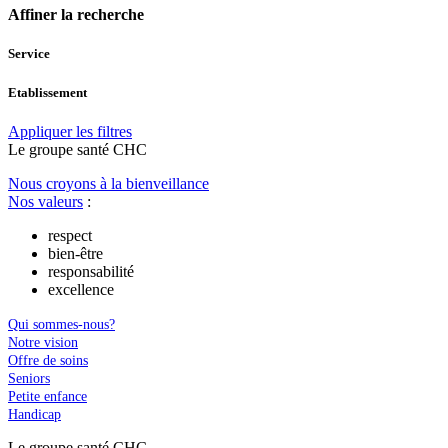
Affiner la recherche
Service
Etablissement
Appliquer les filtres
Le
g
roupe s
a
nté CHC
Nous croyons à la bienveillance
Nos valeurs
:
respect
bien-être
responsabilité
excellence
Qui sommes-nous?
Notre vision
Offre de soins
Seniors
Petite enfance
Handicap
Le
g
roupe s
a
nté CHC