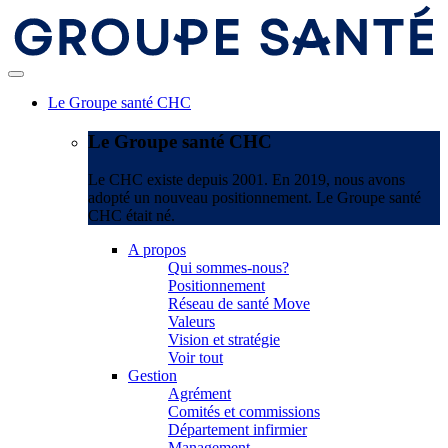
Le Groupe santé CHC
Le Groupe santé CHC
Le CHC existe depuis 2001. En 2019, nous avons
adopté un nouveau positionnement. Le Groupe santé
CHC était né.
A propos
Qui sommes-nous?
Positionnement
Réseau de santé Move
Valeurs
Vision et stratégie
Voir tout
Gestion
Agrément
Comités et commissions
Département infirmier
Management