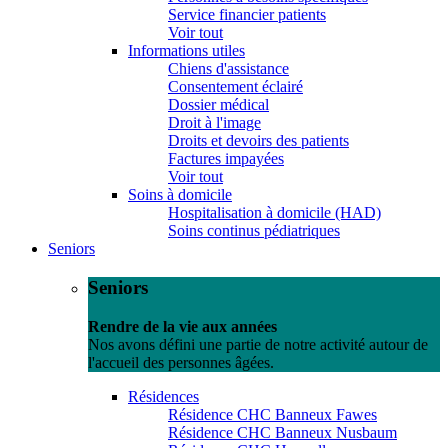
Service financier patients
Voir tout
Informations utiles
Chiens d'assistance
Consentement éclairé
Dossier médical
Droit à l'image
Droits et devoirs des patients
Factures impayées
Voir tout
Soins à domicile
Hospitalisation à domicile (HAD)
Soins continus pédiatriques
Seniors
Seniors
Rendre de la vie aux années
Nos avons défini une partie de notre activité autour de
l'accueil des personnes âgées.
Résidences
Résidence CHC Banneux Fawes
Résidence CHC Banneux Nusbaum