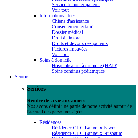
Service financier patients
Voir tout
Informations utiles
Chiens d'assistance
Consentement éclairé
Dossier médical
Droit à l'image
Droits et devoirs des patients
Factures impayées
Voir tout
Soins à domicile
Hospitalisation à domicile (HAD)
Soins continus pédiatriques
Seniors
Seniors
Rendre de la vie aux années
Nos avons défini une partie de notre activité autour de
l'accueil des personnes âgées.
Résidences
Résidence CHC Banneux Fawes
Résidence CHC Banneux Nusbaum