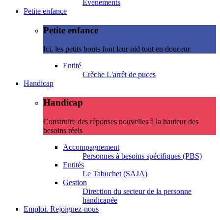
Evénements
Petite enfance
Petite enfance
Ici, les petits bouts font leur nid tout en douceur
Entité
Crèche L'arrêt de puces
Handicap
Handicap
Construire des réponses nouvelles à la hauteur des
besoins réels
Accompagnement
Personnes à besoins spécifiques (PBS)
Entités
Le Tabuchet (SAJA)
Gestion
Direction du secteur de la personne
handicapée
Emploi. Rejoignez-nous