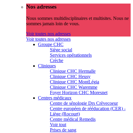
Nos adresses
Nous sommes multidisciplinaires et multisites. Nous ne
sommes jamais loin de vous.
Voir toutes nos adresses
Voir toutes nos adresses
Groupe CHC
Siège social
Services opérationnels
Crèche
Cliniques
Clinique CHC Hermalle
Clinique CHC Heusy
Clinique CHC MontLégia
Clinique CHC Waremme
Foyer Horizon CHC Moresnet
Centres médicaux
Centre de sénologie Drs Crèvecoeur
Centre européen de rééducation (CER) -
Liège (Rocourt)
Centre médical Remedis
Voir tout
Prises de sang