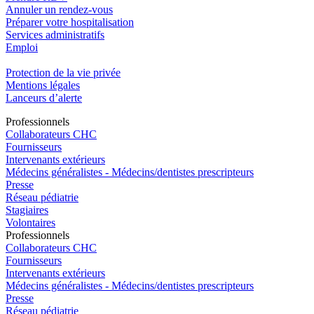
Annuler un rendez-vous
Préparer votre hospitalisation
Services administratifs
Emploi​
Protection de la vie privée
Mentions légales
Lanceurs d’alerte
Pro
f
essionn
e
ls
Collaborateurs CHC
Fournisseurs
Intervenants extérieurs
Médecins généralistes - Médecins/dentistes prescripteurs
Presse
Réseau pédiatrie
Stagiaires
Volontaires
Pro
f
essionn
e
ls
Collaborateurs CHC
Fournisseurs
Intervenants extérieurs
Médecins généralistes - Médecins/dentistes prescripteurs
Presse
Réseau pédiatrie