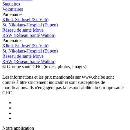
Stagiaires
Volontaires
P
a
rtenai
r
es
Klinik St. Josef (St. Vith)
St. Nikolaus-Hospital (Eupen)
Réseau de santé Move
RSW (Réseau Santé Wallon)
P
a
rtenai
r
es
Klinik St. Josef (St. Vith)
St. Nikolaus-Hospital (Eupen)
Réseau de santé Move
RSW (Réseau Santé Wallon)
© Groupe santé CHC (textes, photos, images)
Les informations et les prix mentionnés sur www.chc.be sont
donnés à titre strictement indicatif et sont susceptibles de
modifications. Ils n'engagent pas la responsabilité du Groupe santé
CHC.
Notre applic
a
tion