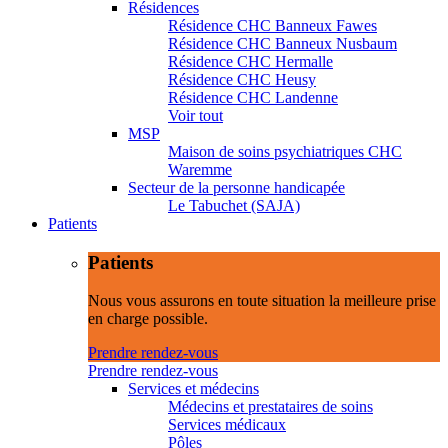
Résidences
Résidence CHC Banneux Fawes
Résidence CHC Banneux Nusbaum
Résidence CHC Hermalle
Résidence CHC Heusy
Résidence CHC Landenne
Voir tout
MSP
Maison de soins psychiatriques CHC
Waremme
Secteur de la personne handicapée
Le Tabuchet (SAJA)
Patients
Patients
Nous vous assurons en toute situation la meilleure prise
en charge possible.
Prendre rendez-vous
Prendre rendez-vous
Services et médecins
Médecins et prestataires de soins
Services médicaux
Pôles