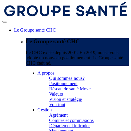
Le Groupe santé CHC
Le Groupe santé CHC
Le CHC existe depuis 2001. En 2019, nous avons
adopté un nouveau positionnement. Le Groupe santé
CHC était né.
A propos
Qui sommes-nous?
Positionnement
Réseau de santé Move
Valeurs
Vision et stratégie
Voir tout
Gestion
Agrément
Comités et commissions
Département infirmier
Management