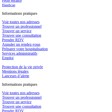
Petite enfance
Handicap
In
f
ormations pra
t
iques
Voir toutes nos adresses
Trouver un professionnel
Trouver un service
Trouver une consultation
Prendre RDV
Annuler un rendez-vous
Préparer votre hospitalisation
Services administratifs
Emploi​
Protection de la vie privée
Mentions légales
Lanceurs d’alerte
In
f
ormations pra
t
iques
Voir toutes nos adresses
Trouver un professionnel
Trouver un service
Trouver une consultation
Prendre RDV