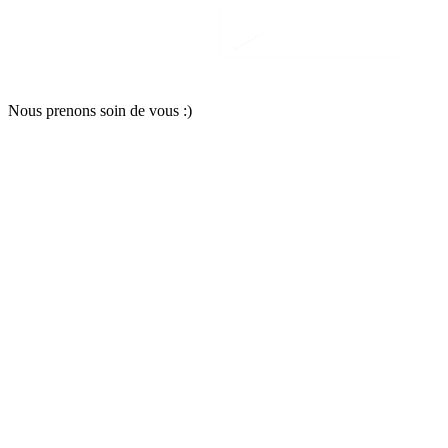
Nous pr
e
nons soin
d
e vous :)