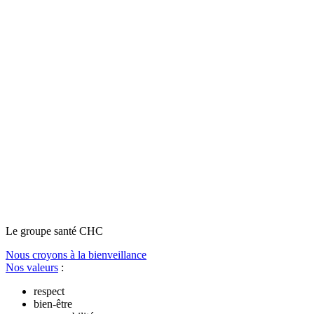
Le
g
roupe s
a
nté CHC
Nous croyons à la bienveillance
Nos valeurs
:
respect
bien-être