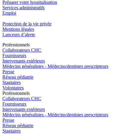
Préparer votre hospitalisation
Services administratifs
Emploi​
Protection de la vie privée
Mentions légales
Lanceurs d’alerte
Pro
f
essionn
e
ls
Collaborateurs CHC
Fournisseurs
Intervenants extérieurs
Médecins généralistes - Médecins/dentistes prescripteurs
Presse
Réseau pédiatrie
Stagiaires
Volontaires
Pro
f
essionn
e
ls
Collaborateurs CHC
Fournisseurs
Intervenants extérieurs
Médecins généralistes - Médecins/dentistes prescripteurs
Presse
Réseau pédiatrie
Stagiaires