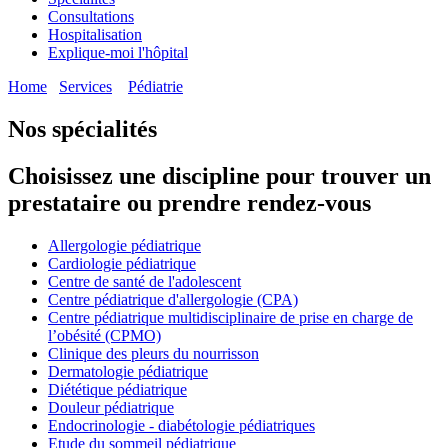
Consultations
Hospitalisation
Explique-moi l'hôpital
Home
Services
Pédiatrie
Nos spécialités
Choisissez une discipline pour trouver un
prestataire ou prendre rendez-vous
Allergologie pédiatrique
Cardiologie pédiatrique
Centre de santé de l'adolescent
Centre pédiatrique d'allergologie (CPA)
Centre pédiatrique multidisciplinaire de prise en charge de
l’obésité (CPMO)
Clinique des pleurs du nourrisson
Dermatologie pédiatrique
Diététique pédiatrique
Douleur pédiatrique
Endocrinologie - diabétologie pédiatriques
Etude du sommeil pédiatrique