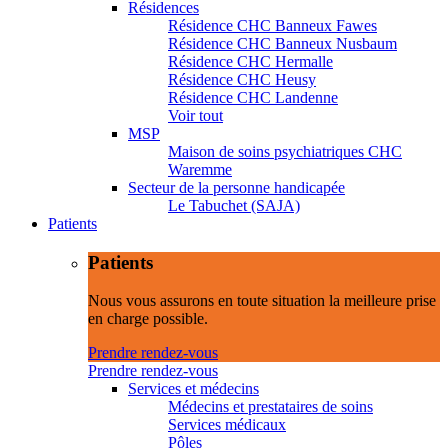
Résidences
Résidence CHC Banneux Fawes
Résidence CHC Banneux Nusbaum
Résidence CHC Hermalle
Résidence CHC Heusy
Résidence CHC Landenne
Voir tout
MSP
Maison de soins psychiatriques CHC
Waremme
Secteur de la personne handicapée
Le Tabuchet (SAJA)
Patients
Patients
Nous vous assurons en toute situation la meilleure prise
en charge possible.
Prendre rendez-vous
Prendre rendez-vous
Services et médecins
Médecins et prestataires de soins
Services médicaux
Pôles