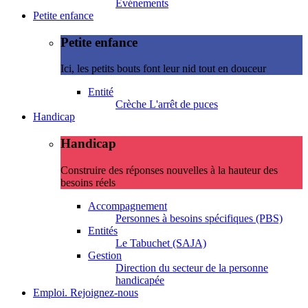
Evénements
Petite enfance
Petite enfance
Ici, les petits bouts font leur nid tout en douceur
Entité
Crèche L'arrêt de puces
Handicap
Handicap
Construire des réponses nouvelles à la hauteur des
besoins réels
Accompagnement
Personnes à besoins spécifiques (PBS)
Entités
Le Tabuchet (SAJA)
Gestion
Direction du secteur de la personne
handicapée
Emploi. Rejoignez-nous