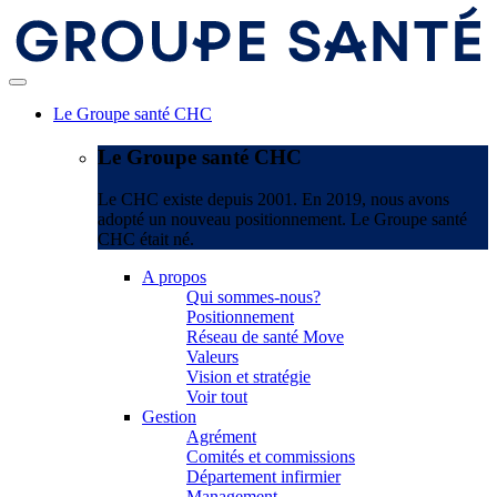
Le Groupe santé CHC
Le Groupe santé CHC
Le CHC existe depuis 2001. En 2019, nous avons
adopté un nouveau positionnement. Le Groupe santé
CHC était né.
A propos
Qui sommes-nous?
Positionnement
Réseau de santé Move
Valeurs
Vision et stratégie
Voir tout
Gestion
Agrément
Comités et commissions
Département infirmier
Management