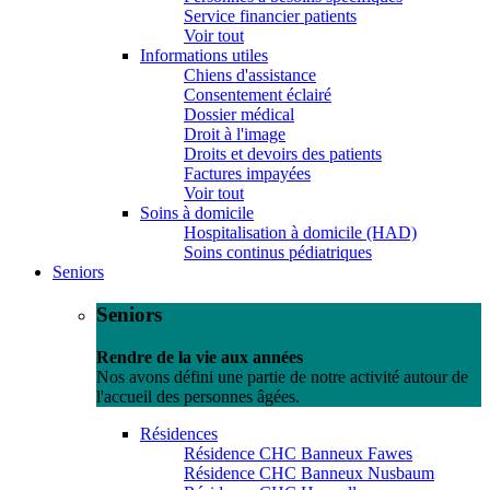
Service financier patients
Voir tout
Informations utiles
Chiens d'assistance
Consentement éclairé
Dossier médical
Droit à l'image
Droits et devoirs des patients
Factures impayées
Voir tout
Soins à domicile
Hospitalisation à domicile (HAD)
Soins continus pédiatriques
Seniors
Seniors
Rendre de la vie aux années
Nos avons défini une partie de notre activité autour de
l'accueil des personnes âgées.
Résidences
Résidence CHC Banneux Fawes
Résidence CHC Banneux Nusbaum