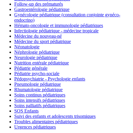
Follow-up des prématurés
Gastroentérologie pédiatrique
Gynécologie pédiatrique (consultation conjointe gynéco-
endocrino)
Hémato-oncologie et immunologie pédiatriques
Infectiologie pédiatrique - médecine tropicale
Médecine du nouveau-né
Médecine du sport pédiatrique
Néonatologie
Néphrologie pédiatrique
Neurologie pédiatrique
Nutrition entérale pédiatrique
Pédiatrie générale
Pédiatrie psycho-sociale
Pédopsychiatrie - Psychologie enfants
Pneumologie pédiatrique
Rhumatologie pédiatrique
Soins continus pédiatriques
Soins intensifs pédiatriques
Soins palliatifs pédiatriques
SOS Enfants
Suivi des enfants et adolescents trisomiques
Troubles alimentaires pédiatriques
Urgences pédiatriques