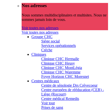
Nos adresses
Nous sommes multidisciplinaires et multisites. Nous ne
sommes jamais loin de vous.
Voir toutes nos adresses
Voir toutes nos adresses
Groupe CHC
Siège social
Services opérationnels
Crèche
Cliniques
Clinique CHC Hermalle
Clinique CHC Heusy
Clinique CHC MontLégia
Clinique CHC Waremme
Foyer Horizon CHC Moresnet
Centres médicaux
Centre de sénologie Drs Crèvecoeur
Centre européen de rééducation (CER) -
Liège (Rocourt)
Centre médical Remedis
Voir tout
Prises de sang