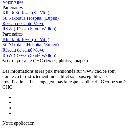
Volontaires
P
a
rtenai
r
es
Klinik St. Josef (St. Vith)
St. Nikolaus-Hospital (Eupen)
Réseau de santé Move
RSW (Réseau Santé Wallon)
P
a
rtenai
r
es
Klinik St. Josef (St. Vith)
St. Nikolaus-Hospital (Eupen)
Réseau de santé Move
RSW (Réseau Santé Wallon)
© Groupe santé CHC (textes, photos, images)
Les informations et les prix mentionnés sur www.chc.be sont
donnés à titre strictement indicatif et sont susceptibles de
modifications. Ils n'engagent pas la responsabilité du Groupe santé
CHC.
Notre applic
a
tion