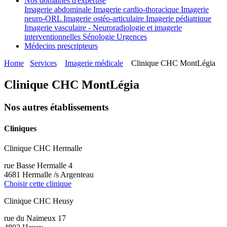
Nos domaines d'expertise
Imagerie abdominale
Imagerie cardio-thoracique
Imagerie
neuro-ORL
Imagerie ostéo-articulaire
Imagerie pédiatrique
Imagerie vasculaire - Neuroradiologie et imagerie
interventionnelles
Sénologie
Urgences
Médecins prescripteurs
Home
Services
Imagerie médicale
Clinique CHC MontLégia
Clinique CHC MontLégia
Nos autres établissements
Cliniques
Clinique CHC Hermalle
rue Basse Hermalle 4
4681 Hermalle /s Argenteau
Choisir cette clinique
Clinique CHC Heusy
rue du Naimeux 17