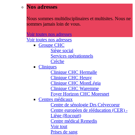
Nos adresses
Nous sommes multidisciplinaires et multisites. Nous ne
sommes jamais loin de vous.
Voir toutes nos adresses
Voir toutes nos adresses
Groupe CHC
Siège social
Services opérationnels
Crèche
Cliniques
Clinique CHC Hermalle
Clinique CHC Heusy
Clinique CHC MontLégia
Clinique CHC Waremme
Foyer Horizon CHC Moresnet
Centres médicaux
Centre de sénologie Drs Crèvecoeur
Centre européen de rééducation (CER) -
Liège (Rocourt)
Centre médical Remedis
Voir tout
Prises de sang