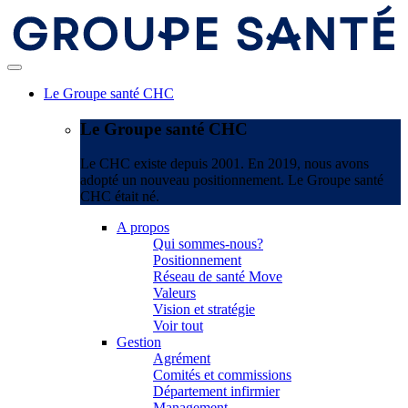
Le Groupe santé CHC
Le Groupe santé CHC
Le CHC existe depuis 2001. En 2019, nous avons
adopté un nouveau positionnement. Le Groupe santé
CHC était né.
A propos
Qui sommes-nous?
Positionnement
Réseau de santé Move
Valeurs
Vision et stratégie
Voir tout
Gestion
Agrément
Comités et commissions
Département infirmier
Management