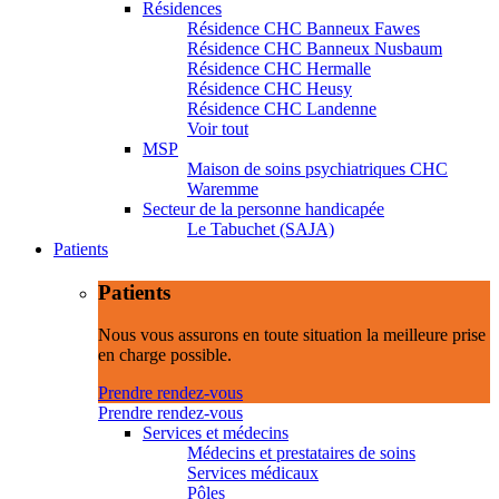
Résidences
Résidence CHC Banneux Fawes
Résidence CHC Banneux Nusbaum
Résidence CHC Hermalle
Résidence CHC Heusy
Résidence CHC Landenne
Voir tout
MSP
Maison de soins psychiatriques CHC
Waremme
Secteur de la personne handicapée
Le Tabuchet (SAJA)
Patients
Patients
Nous vous assurons en toute situation la meilleure prise
en charge possible.
Prendre rendez-vous
Prendre rendez-vous
Services et médecins
Médecins et prestataires de soins
Services médicaux
Pôles