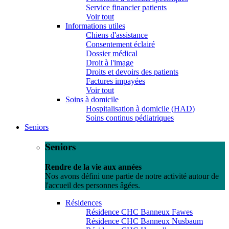
Service financier patients
Voir tout
Informations utiles
Chiens d'assistance
Consentement éclairé
Dossier médical
Droit à l'image
Droits et devoirs des patients
Factures impayées
Voir tout
Soins à domicile
Hospitalisation à domicile (HAD)
Soins continus pédiatriques
Seniors
Seniors
Rendre de la vie aux années
Nos avons défini une partie de notre activité autour de
l'accueil des personnes âgées.
Résidences
Résidence CHC Banneux Fawes
Résidence CHC Banneux Nusbaum