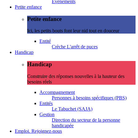
Evénements
Petite enfance
Petite enfance
Ici, les petits bouts font leur nid tout en douceur
Entité
Crèche L'arrêt de puces
Handicap
Handicap
Construire des réponses nouvelles à la hauteur des
besoins réels
Accompagnement
Personnes à besoins spécifiques (PBS)
Entités
Le Tabuchet (SAJA)
Gestion
Direction du secteur de la personne
handicapée
Emploi. Rejoignez-nous