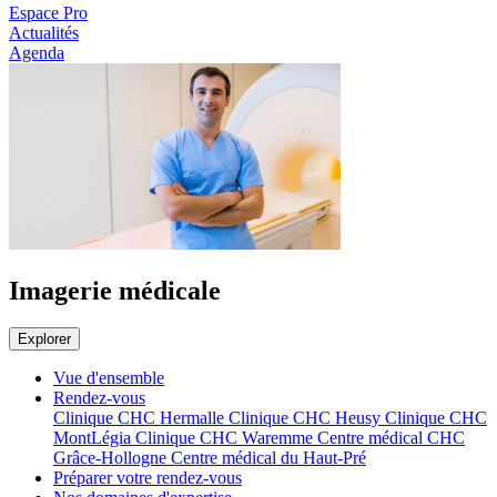
Espace Pro
Actualités
Agenda
Imagerie médicale
Explorer
Vue d'ensemble
Rendez-vous
Clinique CHC Hermalle
Clinique CHC Heusy
Clinique CHC
MontLégia
Clinique CHC Waremme
Centre médical CHC
Grâce-Hollogne
Centre médical du Haut-Pré
Préparer votre rendez-vous