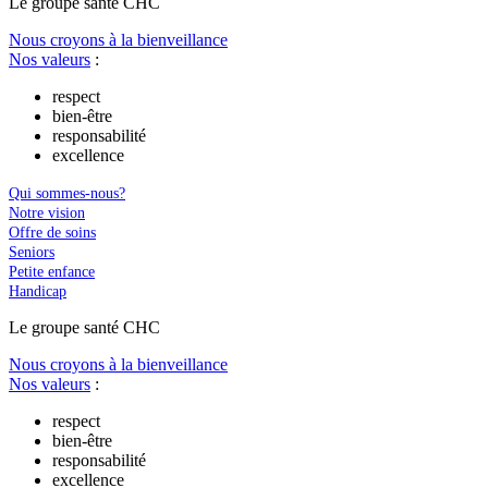
Le
g
roupe s
a
nté CHC
Nous croyons à la bienveillance
Nos valeurs
:
respect
bien-être
responsabilité
excellence
Qui sommes-nous?
Notre vision
Offre de soins
Seniors
Petite enfance
Handicap
Le
g
roupe s
a
nté CHC
Nous croyons à la bienveillance
Nos valeurs
:
respect
bien-être
responsabilité
excellence