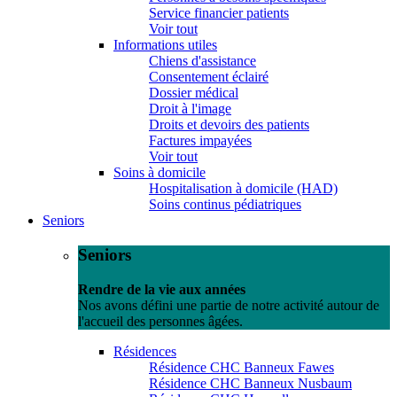
Service financier patients
Voir tout
Informations utiles
Chiens d'assistance
Consentement éclairé
Dossier médical
Droit à l'image
Droits et devoirs des patients
Factures impayées
Voir tout
Soins à domicile
Hospitalisation à domicile (HAD)
Soins continus pédiatriques
Seniors
Seniors
Rendre de la vie aux années
Nos avons défini une partie de notre activité autour de
l'accueil des personnes âgées.
Résidences
Résidence CHC Banneux Fawes
Résidence CHC Banneux Nusbaum