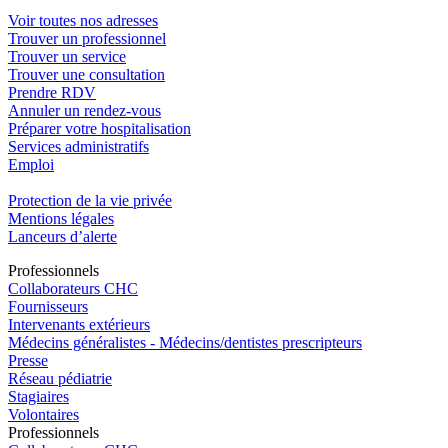
Voir toutes nos adresses
Trouver un professionnel
Trouver un service
Trouver une consultation
Prendre RDV
Annuler un rendez-vous
Préparer votre hospitalisation
Services administratifs
Emploi​
Protection de la vie privée
Mentions légales
Lanceurs d’alerte
Pro
f
essionn
e
ls
Collaborateurs CHC
Fournisseurs
Intervenants extérieurs
Médecins généralistes - Médecins/dentistes prescripteurs
Presse
Réseau pédiatrie
Stagiaires
Volontaires
Pro
f
essionn
e
ls