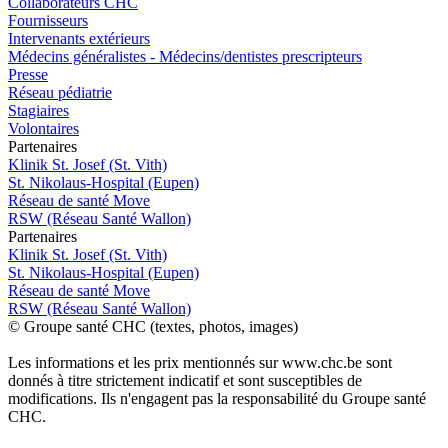
Collaborateurs CHC
Fournisseurs
Intervenants extérieurs
Médecins généralistes - Médecins/dentistes prescripteurs
Presse
Réseau pédiatrie
Stagiaires
Volontaires
P
a
rtenai
r
es
Klinik St. Josef (St. Vith)
St. Nikolaus-Hospital (Eupen)
Réseau de santé Move
RSW (Réseau Santé Wallon)
P
a
rtenai
r
es
Klinik St. Josef (St. Vith)
St. Nikolaus-Hospital (Eupen)
Réseau de santé Move
RSW (Réseau Santé Wallon)
© Groupe santé CHC (textes, photos, images)
Les informations et les prix mentionnés sur www.chc.be sont
donnés à titre strictement indicatif et sont susceptibles de
modifications. Ils n'engagent pas la responsabilité du Groupe santé
CHC.