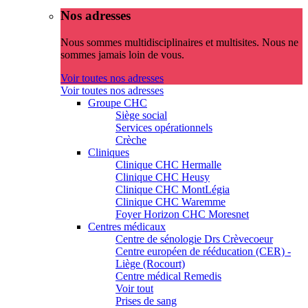
Nos adresses
Nous sommes multidisciplinaires et multisites. Nous ne
sommes jamais loin de vous.
Voir toutes nos adresses
Voir toutes nos adresses
Groupe CHC
Siège social
Services opérationnels
Crèche
Cliniques
Clinique CHC Hermalle
Clinique CHC Heusy
Clinique CHC MontLégia
Clinique CHC Waremme
Foyer Horizon CHC Moresnet
Centres médicaux
Centre de sénologie Drs Crèvecoeur
Centre européen de rééducation (CER) -
Liège (Rocourt)
Centre médical Remedis
Voir tout
Prises de sang