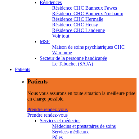
Résidences
Résidence CHC Banneux Fawes
Résidence CHC Banneux Nusbaum
Résidence CHC Hermalle
Résidence CHC Heusy
Résidence CHC Landenne
Voir tout
MSP
Maison de soins psychiatriques CHC
Waremme
Secteur de la personne handicapée
Le Tabuchet (SAJA)
Patients
Patients
Nous vous assurons en toute situation la meilleure prise
en charge possible.
Prendre rendez-vous
Prendre rendez-vous
Services et médecins
Médecins et prestataires de soins
Services médicaux
Pôles