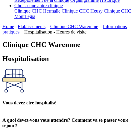
Redéploiement de la clinique
Organigramme
Historique
Choisir une autre clinique
Clinique CHC Hermalle
Clinique CHC Heusy
Clinique CHC
MontLégia
Home
Etablissements
Clinique CHC Waremme
Informations
pratiques
Hospitalisation - Heures de visite
Clinique CHC Waremme
Hospitalisation
Vous devez etre hospitalisé
A quoi devez-vous vous attendre? Comment va se passer votre
séjour?