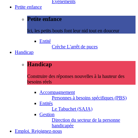
Evénements
Petite enfance
Petite enfance
Ici, les petits bouts font leur nid tout en douceur
Entité
Crèche L'arrêt de puces
Handicap
Handicap
Construire des réponses nouvelles à la hauteur des
besoins réels
Accompagnement
Personnes à besoins spécifiques (PBS)
Entités
Le Tabuchet (SAJA)
Gestion
Direction du secteur de la personne
handicapée
Emploi. Rejoignez-nous