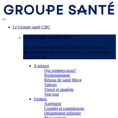
Le Groupe santé CHC
Le Groupe santé CHC
Le CHC existe depuis 2001. En 2019, nous avons
adopté un nouveau positionnement. Le Groupe santé
CHC était né.
A propos
Qui sommes-nous?
Positionnement
Réseau de santé Move
Valeurs
Vision et stratégie
Voir tout
Gestion
Agrément
Comités et commissions
Département infirmier
Management