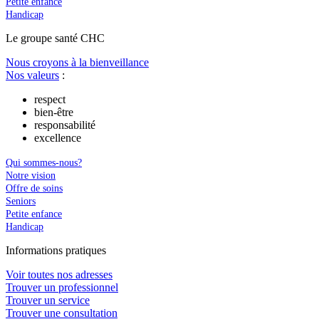
Petite enfance
Handicap
Le
g
roupe s
a
nté CHC
Nous croyons à la bienveillance
Nos valeurs
:
respect
bien-être
responsabilité
excellence
Qui sommes-nous?
Notre vision
Offre de soins
Seniors
Petite enfance
Handicap
In
f
ormations pra
t
iques
Voir toutes nos adresses
Trouver un professionnel
Trouver un service
Trouver une consultation