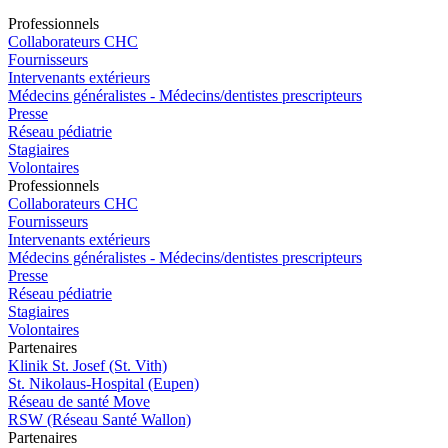
Pro
f
essionn
e
ls
Collaborateurs CHC
Fournisseurs
Intervenants extérieurs
Médecins généralistes - Médecins/dentistes prescripteurs
Presse
Réseau pédiatrie
Stagiaires
Volontaires
Pro
f
essionn
e
ls
Collaborateurs CHC
Fournisseurs
Intervenants extérieurs
Médecins généralistes - Médecins/dentistes prescripteurs
Presse
Réseau pédiatrie
Stagiaires
Volontaires
P
a
rtenai
r
es
Klinik St. Josef (St. Vith)
St. Nikolaus-Hospital (Eupen)
Réseau de santé Move
RSW (Réseau Santé Wallon)
P
a
rtenai
r
es