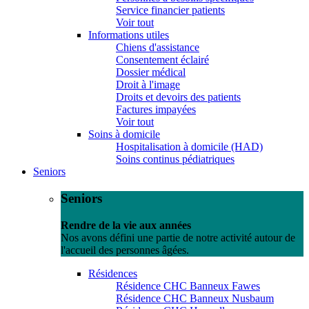
Service financier patients
Voir tout
Informations utiles
Chiens d'assistance
Consentement éclairé
Dossier médical
Droit à l'image
Droits et devoirs des patients
Factures impayées
Voir tout
Soins à domicile
Hospitalisation à domicile (HAD)
Soins continus pédiatriques
Seniors
Seniors
Rendre de la vie aux années
Nos avons défini une partie de notre activité autour de
l'accueil des personnes âgées.
Résidences
Résidence CHC Banneux Fawes
Résidence CHC Banneux Nusbaum