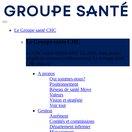
Le Groupe santé CHC
Le Groupe santé CHC
Le CHC existe depuis 2001. En 2019, nous avons
adopté un nouveau positionnement. Le Groupe santé
CHC était né.
A propos
Qui sommes-nous?
Positionnement
Réseau de santé Move
Valeurs
Vision et stratégie
Voir tout
Gestion
Agrément
Comités et commissions
Département infirmier
Management