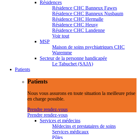
Résidences
Résidence CHC Banneux Fawes
Résidence CHC Banneux Nusbaum
Résidence CHC Hermalle
Résidence CHC Heusy
Résidence CHC Landenne
Voir tout
MSP
Maison de soins psychiatriques CHC
Waremme
Secteur de la personne handicapée
Le Tabuchet (SAJA)
Patients
Patients
Nous vous assurons en toute situation la meilleure prise
en charge possible.
Prendre rendez-vous
Prendre rendez-vous
Services et médecins
Médecins et prestataires de soins
Services médicaux
Pôles