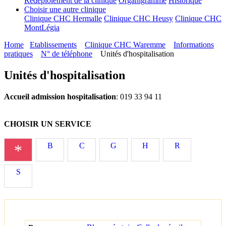
Redéploiement de la clinique
Organigramme
Historique
Choisir une autre clinique
Clinique CHC Hermalle
Clinique CHC Heusy
Clinique CHC
MontLégia
Home
Etablissements
Clinique CHC Waremme
Informations
pratiques
N° de téléphone
Unités d'hospitalisation
Unités d'hospitalisation
Accueil admission hospitalisation
: 019 33 94 11
CHOISIR UN SERVICE
*
B
C
G
H
R
S