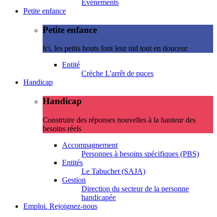
Evénements
Petite enfance
Petite enfance
Ici, les petits bouts font leur nid tout en douceur
Entité
Crèche L'arrêt de puces
Handicap
Handicap
Construire des réponses nouvelles à la hauteur des
besoins réels
Accompagnement
Personnes à besoins spécifiques (PBS)
Entités
Le Tabuchet (SAJA)
Gestion
Direction du secteur de la personne
handicapée
Emploi. Rejoignez-nous