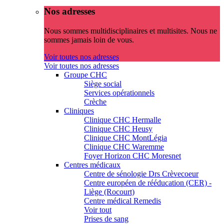
Nos adresses
Nous sommes multidisciplinaires et multisites. Nous ne
sommes jamais loin de vous.
Voir toutes nos adresses
Voir toutes nos adresses
Groupe CHC
Siège social
Services opérationnels
Crèche
Cliniques
Clinique CHC Hermalle
Clinique CHC Heusy
Clinique CHC MontLégia
Clinique CHC Waremme
Foyer Horizon CHC Moresnet
Centres médicaux
Centre de sénologie Drs Crèvecoeur
Centre européen de rééducation (CER) -
Liège (Rocourt)
Centre médical Remedis
Voir tout
Prises de sang