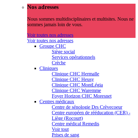
Nos adresses
Nous sommes multidisciplinaires et multisites. Nous ne
sommes jamais loin de vous.
Voir toutes nos adresses
Voir toutes nos adresses
Groupe CHC
Siège social
Services opérationnels
Crèche
Cliniques
Clinique CHC Hermalle
Clinique CHC Heusy
Clinique CHC MontLégia
Clinique CHC Waremme
Foyer Horizon CHC Moresnet
Centres médicaux
Centre de sénologie Drs Crèvecoeur
Centre européen de rééducation (CER) -
Liège (Rocourt)
Centre médical Remedis
Voir tout
Prises de sang