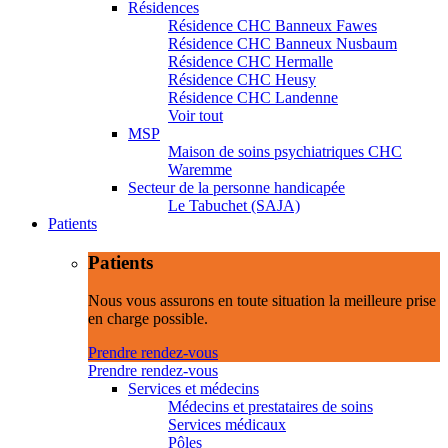
Résidences
Résidence CHC Banneux Fawes
Résidence CHC Banneux Nusbaum
Résidence CHC Hermalle
Résidence CHC Heusy
Résidence CHC Landenne
Voir tout
MSP
Maison de soins psychiatriques CHC
Waremme
Secteur de la personne handicapée
Le Tabuchet (SAJA)
Patients
Patients
Nous vous assurons en toute situation la meilleure prise
en charge possible.
Prendre rendez-vous
Prendre rendez-vous
Services et médecins
Médecins et prestataires de soins
Services médicaux
Pôles