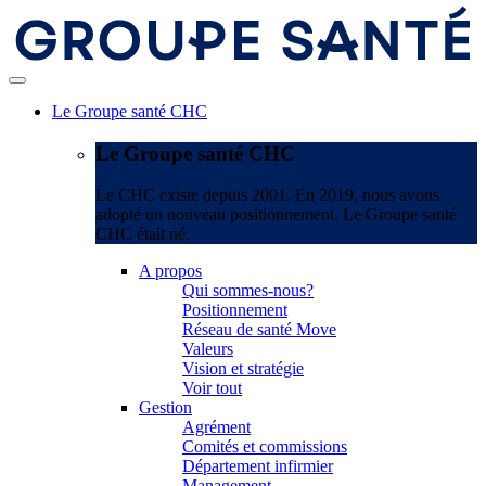
Le Groupe santé CHC
Le Groupe santé CHC
Le CHC existe depuis 2001. En 2019, nous avons
adopté un nouveau positionnement. Le Groupe santé
CHC était né.
A propos
Qui sommes-nous?
Positionnement
Réseau de santé Move
Valeurs
Vision et stratégie
Voir tout
Gestion
Agrément
Comités et commissions
Département infirmier
Management