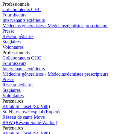
Pro
f
essionn
e
ls
Collaborateurs CHC
Fournisseurs
Intervenants extérieurs
Médecins généralistes - Médecins/dentistes prescripteurs
Presse
Réseau pédiatrie
Stagiaires
Volontaires
Pro
f
essionn
e
ls
Collaborateurs CHC
Fournisseurs
Intervenants extérieurs
Médecins généralistes - Médecins/dentistes prescripteurs
Presse
Réseau pédiatrie
Stagiaires
Volontaires
P
a
rtenai
r
es
Klinik St. Josef (St. Vith)
St. Nikolaus-Hospital (Eupen)
Réseau de santé Move
RSW (Réseau Santé Wallon)
P
a
rtenai
r
es
Klinik St. Josef (St. Vith)