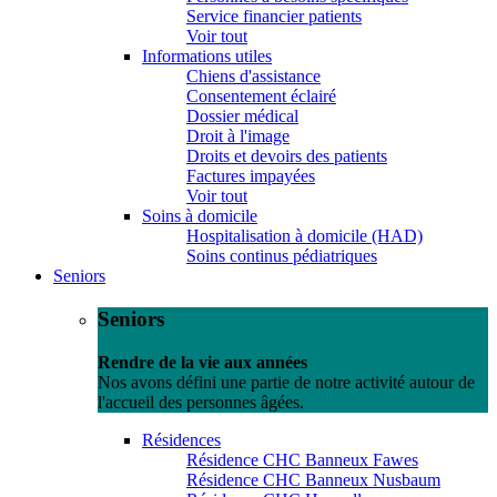
Service financier patients
Voir tout
Informations utiles
Chiens d'assistance
Consentement éclairé
Dossier médical
Droit à l'image
Droits et devoirs des patients
Factures impayées
Voir tout
Soins à domicile
Hospitalisation à domicile (HAD)
Soins continus pédiatriques
Seniors
Seniors
Rendre de la vie aux années
Nos avons défini une partie de notre activité autour de
l'accueil des personnes âgées.
Résidences
Résidence CHC Banneux Fawes
Résidence CHC Banneux Nusbaum