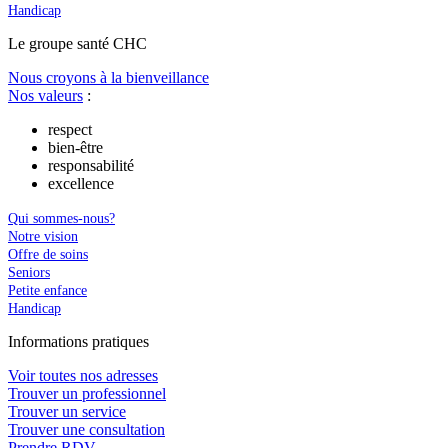
Handicap
Le
g
roupe s
a
nté CHC
Nous croyons à la bienveillance
Nos valeurs
:
respect
bien-être
responsabilité
excellence
Qui sommes-nous?
Notre vision
Offre de soins
Seniors
Petite enfance
Handicap
In
f
ormations pra
t
iques
Voir toutes nos adresses
Trouver un professionnel
Trouver un service
Trouver une consultation
Prendre RDV