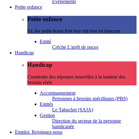
Evénements
Petite enfance
Petite enfance
Ici, les petits bouts font leur nid tout en douceur
Entité
Crèche L'arrêt de puces
Handicap
Handicap
Construire des réponses nouvelles à la hauteur des
besoins réels
Accompagnement
Personnes à besoins spécifiques (PBS)
Entités
Le Tabuchet (SAJA)
Gestion
Direction du secteur de la personne
handicapée
Emploi. Rejoignez-nous