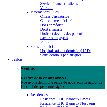
Service financier patients
Voir tout
Informations utiles
Chiens d'assistance
Consentement éclairé
Dossier médical
Droit à l'image
Droits et devoirs des patients
Factures impayées
Voir tout
Soins à domicile
Hospitalisation à domicile (HAD)
Soins continus pédiatriques
Seniors
Seniors
Rendre de la vie aux années
Nos avons défini une partie de notre activité autour de
l'accueil des personnes âgées.
Résidences
Résidence CHC Banneux Fawes
Résidence CHC Banneux Nusbaum