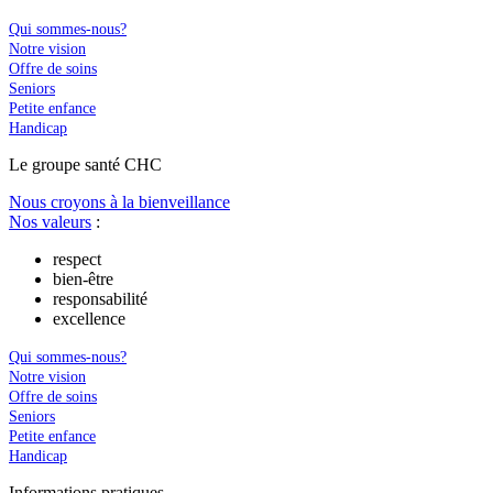
Qui sommes-nous?
Notre vision
Offre de soins
Seniors
Petite enfance
Handicap
Le
g
roupe s
a
nté CHC
Nous croyons à la bienveillance
Nos valeurs
:
respect
bien-être
responsabilité
excellence
Qui sommes-nous?
Notre vision
Offre de soins
Seniors
Petite enfance
Handicap
In
f
ormations pra
t
iques