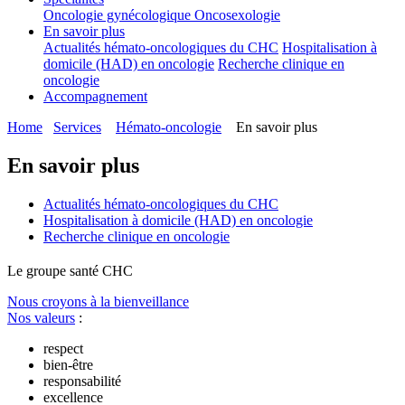
Oncologie gynécologique
Oncosexologie
En savoir plus
Actualités hémato-oncologiques du CHC
Hospitalisation à
domicile (HAD) en oncologie
Recherche clinique en
oncologie
Accompagnement
Home
Services
Hémato-oncologie
En savoir plus
En savoir plus
Actualités hémato-oncologiques du CHC
Hospitalisation à domicile (HAD) en oncologie
Recherche clinique en oncologie
Le
g
roupe s
a
nté CHC
Nous croyons à la bienveillance
Nos valeurs
:
respect
bien-être
responsabilité
excellence