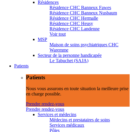
Résidences
Résidence CHC Banneux Fawes
Résidence CHC Banneux Nusbaum
Résidence CHC Hermalle
Résidence CHC Heusy
Résidence CHC Landenne
Voir tout
MSP
Maison de soins psychiatriques CHC
Waremme
Secteur de la personne handicapée
Le Tabuchet (SAJA)
Patients
Patients
Nous vous assurons en toute situation la meilleure prise
en charge possible.
Prendre rendez-vous
Prendre rendez-vous
Services et médecins
Médecins et prestataires de soins
Services médicaux
Pôles