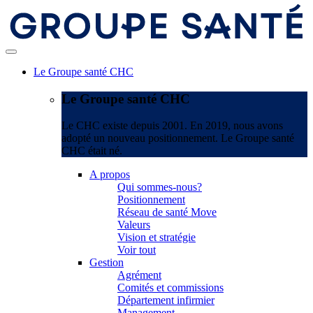
Le Groupe santé CHC
Le Groupe santé CHC
Le CHC existe depuis 2001. En 2019, nous avons
adopté un nouveau positionnement. Le Groupe santé
CHC était né.
A propos
Qui sommes-nous?
Positionnement
Réseau de santé Move
Valeurs
Vision et stratégie
Voir tout
Gestion
Agrément
Comités et commissions
Département infirmier
Management