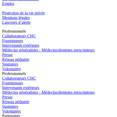
Emploi​
Protection de la vie privée
Mentions légales
Lanceurs d’alerte
Pro
f
essionn
e
ls
Collaborateurs CHC
Fournisseurs
Intervenants extérieurs
Médecins généralistes - Médecins/dentistes prescripteurs
Presse
Réseau pédiatrie
Stagiaires
Volontaires
Pro
f
essionn
e
ls
Collaborateurs CHC
Fournisseurs
Intervenants extérieurs
Médecins généralistes - Médecins/dentistes prescripteurs
Presse
Réseau pédiatrie
Stagiaires
Volontaires
P
a
rtenai
r
es