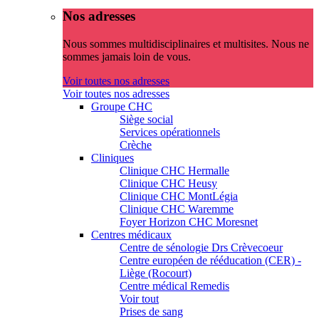
Nos adresses
Nous sommes multidisciplinaires et multisites. Nous ne
sommes jamais loin de vous.
Voir toutes nos adresses
Voir toutes nos adresses
Groupe CHC
Siège social
Services opérationnels
Crèche
Cliniques
Clinique CHC Hermalle
Clinique CHC Heusy
Clinique CHC MontLégia
Clinique CHC Waremme
Foyer Horizon CHC Moresnet
Centres médicaux
Centre de sénologie Drs Crèvecoeur
Centre européen de rééducation (CER) -
Liège (Rocourt)
Centre médical Remedis
Voir tout
Prises de sang