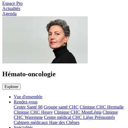
Espace Pro
Actualités
Agenda
Hémato-oncologie
Explorer
Vue d'ensemble
Rendez-vous
Centre Santé 98
Groupe santé CHC
Clinique CHC Hermalle
Clinique CHC Heusy
Clinique CHC MontLégia
Clinique
CHC Waremme
Centre médical CHC Liège Prémontrés
Cabinets médicaux Haie des Chênes
Spécialités