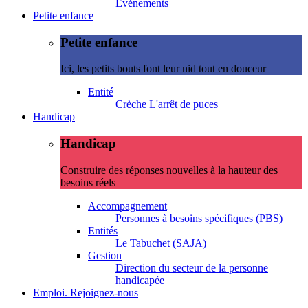
Evénements
Petite enfance
Petite enfance
Ici, les petits bouts font leur nid tout en douceur
Entité
Crèche L'arrêt de puces
Handicap
Handicap
Construire des réponses nouvelles à la hauteur des
besoins réels
Accompagnement
Personnes à besoins spécifiques (PBS)
Entités
Le Tabuchet (SAJA)
Gestion
Direction du secteur de la personne
handicapée
Emploi. Rejoignez-nous