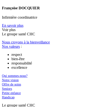
Françoise DOCQUIER
Infirmière coordinatrice
En savoir plus
Voir plus
Le
g
roupe s
a
nté CHC
Nous croyons à la bienveillance
Nos valeurs
:
respect
bien-être
responsabilité
excellence
Qui sommes-nous?
Notre vision
Offre de soins
Seniors
Petite enfance
Handicap
Le
g
roupe s
a
nté CHC