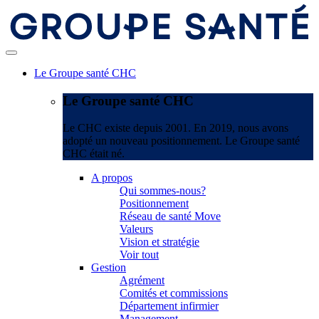
Le Groupe santé CHC
Le Groupe santé CHC
Le CHC existe depuis 2001. En 2019, nous avons
adopté un nouveau positionnement. Le Groupe santé
CHC était né.
A propos
Qui sommes-nous?
Positionnement
Réseau de santé Move
Valeurs
Vision et stratégie
Voir tout
Gestion
Agrément
Comités et commissions
Département infirmier
Management