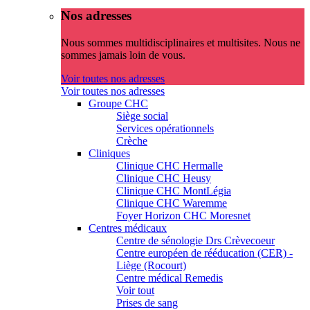
Nos adresses
Nous sommes multidisciplinaires et multisites. Nous ne
sommes jamais loin de vous.
Voir toutes nos adresses
Voir toutes nos adresses
Groupe CHC
Siège social
Services opérationnels
Crèche
Cliniques
Clinique CHC Hermalle
Clinique CHC Heusy
Clinique CHC MontLégia
Clinique CHC Waremme
Foyer Horizon CHC Moresnet
Centres médicaux
Centre de sénologie Drs Crèvecoeur
Centre européen de rééducation (CER) -
Liège (Rocourt)
Centre médical Remedis
Voir tout
Prises de sang