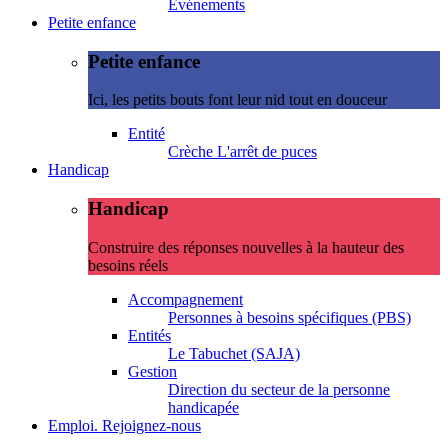
Evénements
Petite enfance
Petite enfance
Ici, les petits bouts font leur nid tout en douceur
Entité
Crèche L'arrêt de puces
Handicap
Handicap
Construire des réponses nouvelles à la hauteur des
besoins réels
Accompagnement
Personnes à besoins spécifiques (PBS)
Entités
Le Tabuchet (SAJA)
Gestion
Direction du secteur de la personne
handicapée
Emploi. Rejoignez-nous