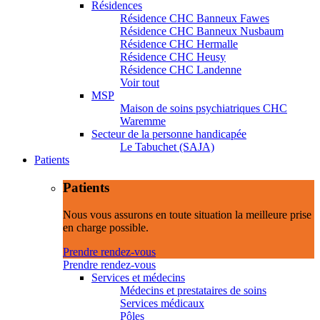
Résidences
Résidence CHC Banneux Fawes
Résidence CHC Banneux Nusbaum
Résidence CHC Hermalle
Résidence CHC Heusy
Résidence CHC Landenne
Voir tout
MSP
Maison de soins psychiatriques CHC
Waremme
Secteur de la personne handicapée
Le Tabuchet (SAJA)
Patients
Patients
Nous vous assurons en toute situation la meilleure prise
en charge possible.
Prendre rendez-vous
Prendre rendez-vous
Services et médecins
Médecins et prestataires de soins
Services médicaux
Pôles