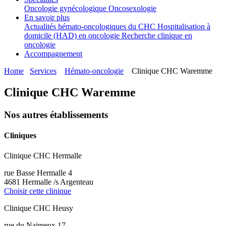
Oncologie gynécologique
Oncosexologie
En savoir plus
Actualités hémato-oncologiques du CHC
Hospitalisation à
domicile (HAD) en oncologie
Recherche clinique en
oncologie
Accompagnement
Home
Services
Hémato-oncologie
Clinique CHC Waremme
Clinique CHC Waremme
Nos autres établissements
Cliniques
Clinique CHC Hermalle
rue Basse Hermalle 4
4681 Hermalle /s Argenteau
Choisir cette clinique
Clinique CHC Heusy
rue du Naimeux 17