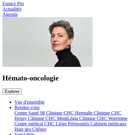
Espace Pro
Actualités
Agenda
Hémato-oncologie
Explorer
Vue d'ensemble
Rendez-vous
Centre Santé 98
Clinique CHC Hermalle
Clinique CHC
Heusy
Clinique CHC MontLégia
Clinique CHC Waremme
Centre médical CHC Liège Prémontrés
Cabinets médicaux
Haie des Chênes
Spécialités