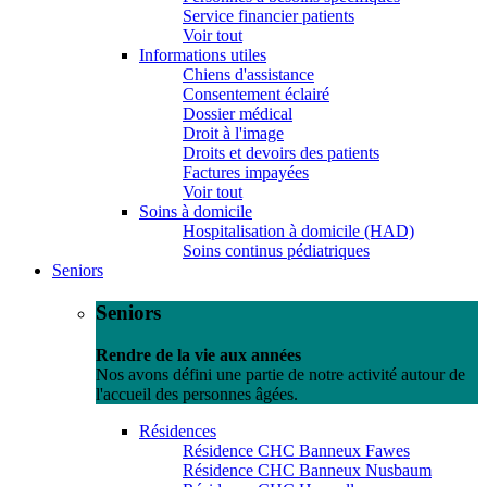
Service financier patients
Voir tout
Informations utiles
Chiens d'assistance
Consentement éclairé
Dossier médical
Droit à l'image
Droits et devoirs des patients
Factures impayées
Voir tout
Soins à domicile
Hospitalisation à domicile (HAD)
Soins continus pédiatriques
Seniors
Seniors
Rendre de la vie aux années
Nos avons défini une partie de notre activité autour de
l'accueil des personnes âgées.
Résidences
Résidence CHC Banneux Fawes
Résidence CHC Banneux Nusbaum