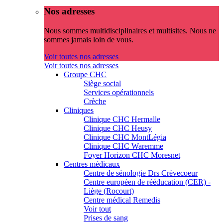
Nos adresses
Nous sommes multidisciplinaires et multisites. Nous ne
sommes jamais loin de vous.
Voir toutes nos adresses
Voir toutes nos adresses
Groupe CHC
Siège social
Services opérationnels
Crèche
Cliniques
Clinique CHC Hermalle
Clinique CHC Heusy
Clinique CHC MontLégia
Clinique CHC Waremme
Foyer Horizon CHC Moresnet
Centres médicaux
Centre de sénologie Drs Crèvecoeur
Centre européen de rééducation (CER) -
Liège (Rocourt)
Centre médical Remedis
Voir tout
Prises de sang