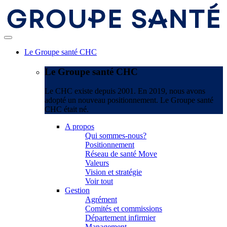
Le Groupe santé CHC
Le Groupe santé CHC
Le CHC existe depuis 2001. En 2019, nous avons
adopté un nouveau positionnement. Le Groupe santé
CHC était né.
A propos
Qui sommes-nous?
Positionnement
Réseau de santé Move
Valeurs
Vision et stratégie
Voir tout
Gestion
Agrément
Comités et commissions
Département infirmier
Management