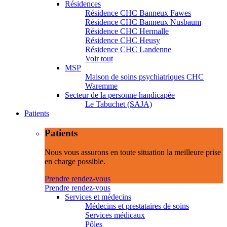
Résidences
Résidence CHC Banneux Fawes
Résidence CHC Banneux Nusbaum
Résidence CHC Hermalle
Résidence CHC Heusy
Résidence CHC Landenne
Voir tout
MSP
Maison de soins psychiatriques CHC
Waremme
Secteur de la personne handicapée
Le Tabuchet (SAJA)
Patients
Patients
Nous vous assurons en toute situation la meilleure prise
en charge possible.
Prendre rendez-vous
Prendre rendez-vous
Services et médecins
Médecins et prestataires de soins
Services médicaux
Pôles