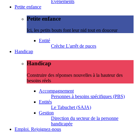
Evénements
Petite enfance
Petite enfance
Ici, les petits bouts font leur nid tout en douceur
Entité
Crèche L'arrêt de puces
Handicap
Handicap
Construire des réponses nouvelles à la hauteur des
besoins réels
Accompagnement
Personnes à besoins spécifiques (PBS)
Entités
Le Tabuchet (SAJA)
Gestion
Direction du secteur de la personne
handicapée
Emploi. Rejoignez-nous