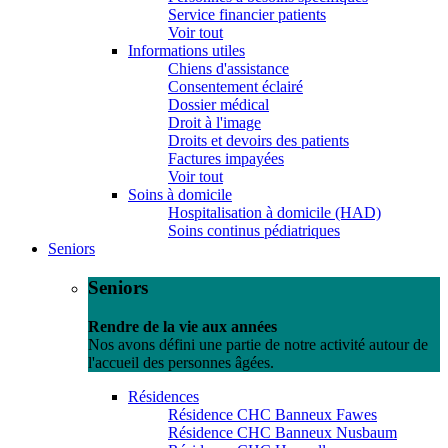
Service financier patients
Voir tout
Informations utiles
Chiens d'assistance
Consentement éclairé
Dossier médical
Droit à l'image
Droits et devoirs des patients
Factures impayées
Voir tout
Soins à domicile
Hospitalisation à domicile (HAD)
Soins continus pédiatriques
Seniors
Seniors
Rendre de la vie aux années
Nos avons défini une partie de notre activité autour de
l'accueil des personnes âgées.
Résidences
Résidence CHC Banneux Fawes
Résidence CHC Banneux Nusbaum