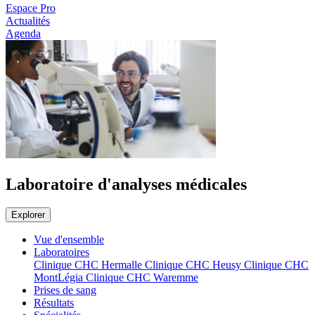
Espace Pro
Actualités
Agenda
Laboratoire d'analyses médicales
Explorer
Vue d'ensemble
Laboratoires
Clinique CHC Hermalle
Clinique CHC Heusy
Clinique CHC
MontLégia
Clinique CHC Waremme
Prises de sang
Résultats