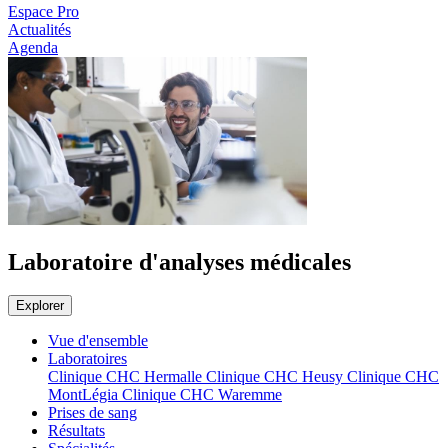
Espace Pro
Actualités
Agenda
Laboratoire d'analyses médicales
Explorer
Vue d'ensemble
Laboratoires
Clinique CHC Hermalle
Clinique CHC Heusy
Clinique CHC
MontLégia
Clinique CHC Waremme
Prises de sang
Résultats