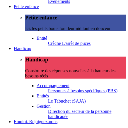
Evénements
Petite enfance
Petite enfance
Ici, les petits bouts font leur nid tout en douceur
Entité
Crèche L'arrêt de puces
Handicap
Handicap
Construire des réponses nouvelles à la hauteur des
besoins réels
Accompagnement
Personnes à besoins spécifiques (PBS)
Entités
Le Tabuchet (SAJA)
Gestion
Direction du secteur de la personne
handicapée
Emploi. Rejoignez-nous