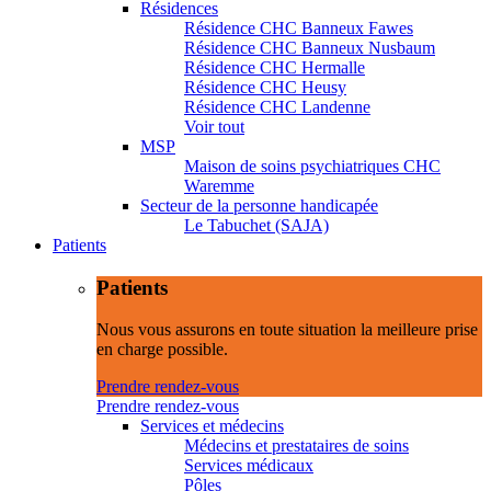
Résidences
Résidence CHC Banneux Fawes
Résidence CHC Banneux Nusbaum
Résidence CHC Hermalle
Résidence CHC Heusy
Résidence CHC Landenne
Voir tout
MSP
Maison de soins psychiatriques CHC
Waremme
Secteur de la personne handicapée
Le Tabuchet (SAJA)
Patients
Patients
Nous vous assurons en toute situation la meilleure prise
en charge possible.
Prendre rendez-vous
Prendre rendez-vous
Services et médecins
Médecins et prestataires de soins
Services médicaux
Pôles