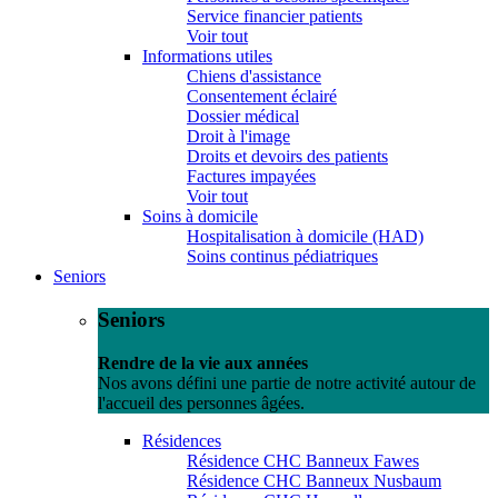
Service financier patients
Voir tout
Informations utiles
Chiens d'assistance
Consentement éclairé
Dossier médical
Droit à l'image
Droits et devoirs des patients
Factures impayées
Voir tout
Soins à domicile
Hospitalisation à domicile (HAD)
Soins continus pédiatriques
Seniors
Seniors
Rendre de la vie aux années
Nos avons défini une partie de notre activité autour de
l'accueil des personnes âgées.
Résidences
Résidence CHC Banneux Fawes
Résidence CHC Banneux Nusbaum