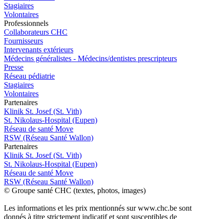
Stagiaires
Volontaires
Pro
f
essionn
e
ls
Collaborateurs CHC
Fournisseurs
Intervenants extérieurs
Médecins généralistes - Médecins/dentistes prescripteurs
Presse
Réseau pédiatrie
Stagiaires
Volontaires
P
a
rtenai
r
es
Klinik St. Josef (St. Vith)
St. Nikolaus-Hospital (Eupen)
Réseau de santé Move
RSW (Réseau Santé Wallon)
P
a
rtenai
r
es
Klinik St. Josef (St. Vith)
St. Nikolaus-Hospital (Eupen)
Réseau de santé Move
RSW (Réseau Santé Wallon)
© Groupe santé CHC (textes, photos, images)
Les informations et les prix mentionnés sur www.chc.be sont
donnés à titre strictement indicatif et sont susceptibles de