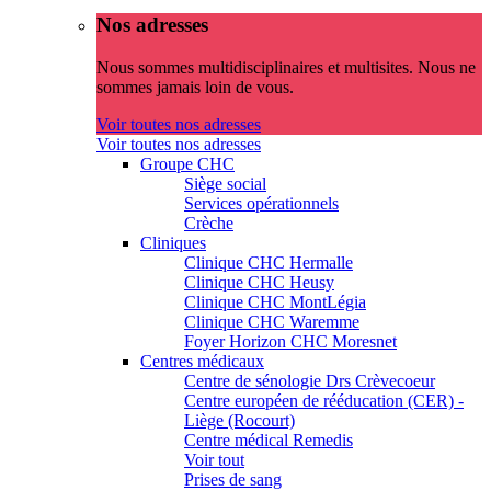
Nos adresses
Nous sommes multidisciplinaires et multisites. Nous ne
sommes jamais loin de vous.
Voir toutes nos adresses
Voir toutes nos adresses
Groupe CHC
Siège social
Services opérationnels
Crèche
Cliniques
Clinique CHC Hermalle
Clinique CHC Heusy
Clinique CHC MontLégia
Clinique CHC Waremme
Foyer Horizon CHC Moresnet
Centres médicaux
Centre de sénologie Drs Crèvecoeur
Centre européen de rééducation (CER) -
Liège (Rocourt)
Centre médical Remedis
Voir tout
Prises de sang