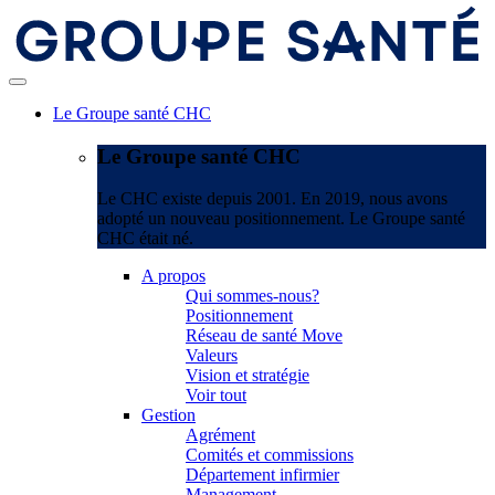
Le Groupe santé CHC
Le Groupe santé CHC
Le CHC existe depuis 2001. En 2019, nous avons
adopté un nouveau positionnement. Le Groupe santé
CHC était né.
A propos
Qui sommes-nous?
Positionnement
Réseau de santé Move
Valeurs
Vision et stratégie
Voir tout
Gestion
Agrément
Comités et commissions
Département infirmier
Management