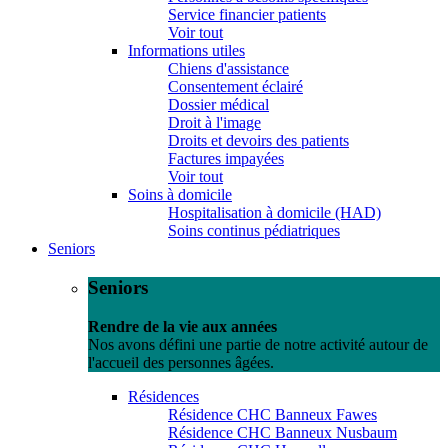
Service financier patients
Voir tout
Informations utiles
Chiens d'assistance
Consentement éclairé
Dossier médical
Droit à l'image
Droits et devoirs des patients
Factures impayées
Voir tout
Soins à domicile
Hospitalisation à domicile (HAD)
Soins continus pédiatriques
Seniors
Seniors
Rendre de la vie aux années
Nos avons défini une partie de notre activité autour de
l'accueil des personnes âgées.
Résidences
Résidence CHC Banneux Fawes
Résidence CHC Banneux Nusbaum