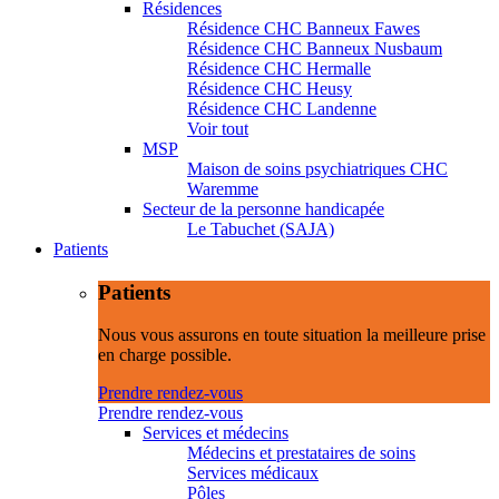
Résidences
Résidence CHC Banneux Fawes
Résidence CHC Banneux Nusbaum
Résidence CHC Hermalle
Résidence CHC Heusy
Résidence CHC Landenne
Voir tout
MSP
Maison de soins psychiatriques CHC
Waremme
Secteur de la personne handicapée
Le Tabuchet (SAJA)
Patients
Patients
Nous vous assurons en toute situation la meilleure prise
en charge possible.
Prendre rendez-vous
Prendre rendez-vous
Services et médecins
Médecins et prestataires de soins
Services médicaux
Pôles