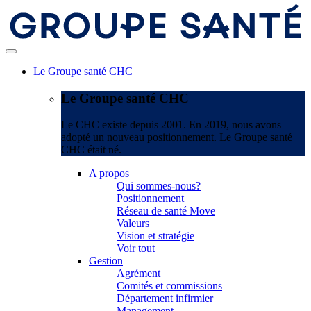
Le Groupe santé CHC
Le Groupe santé CHC
Le CHC existe depuis 2001. En 2019, nous avons
adopté un nouveau positionnement. Le Groupe santé
CHC était né.
A propos
Qui sommes-nous?
Positionnement
Réseau de santé Move
Valeurs
Vision et stratégie
Voir tout
Gestion
Agrément
Comités et commissions
Département infirmier
Management