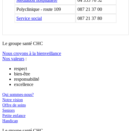
Médiation hospitalière
04 355 76 52
Polyclinique - route 109
087 21 37 00
Service social
087 21 37 80
Le
g
roupe s
a
nté CHC
Nous croyons à la bienveillance
Nos valeurs
:
respect
bien-être
responsabilité
excellence
Qui sommes-nous?
Notre vision
Offre de soins
Seniors
Petite enfance
Handicap
Le
g
roupe s
a
nté CHC