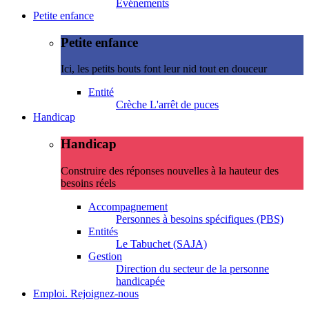
Evénements
Petite enfance
Petite enfance
Ici, les petits bouts font leur nid tout en douceur
Entité
Crèche L'arrêt de puces
Handicap
Handicap
Construire des réponses nouvelles à la hauteur des
besoins réels
Accompagnement
Personnes à besoins spécifiques (PBS)
Entités
Le Tabuchet (SAJA)
Gestion
Direction du secteur de la personne
handicapée
Emploi. Rejoignez-nous