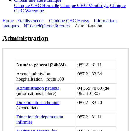
Choisir une autre clinique
Clinique CHC Hermalle
Clinique CHC MontLégia
Clinique
CHC Waremme
Home
Etablissements
Clinique CHC Heusy
Informations
pratiques
N° de téléphone & routes
Administration
Administration
Numéro général (24h/24)
087 21 31 11
Accueil admission
087 21 33 34
hospitalisation - route 100
Administration patients
04 355 78 60 (de
(informations facture)
9h à 12h30)
Direction de la clinique
087 21 33 20
(secrétariat)
Direction du département
087 21 31 11
infirmier