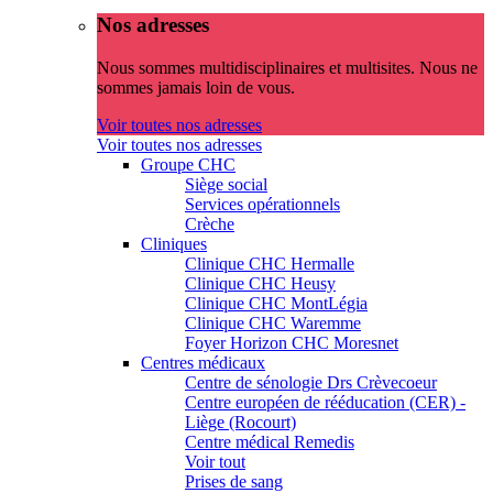
Nos adresses
Nous sommes multidisciplinaires et multisites. Nous ne
sommes jamais loin de vous.
Voir toutes nos adresses
Voir toutes nos adresses
Groupe CHC
Siège social
Services opérationnels
Crèche
Cliniques
Clinique CHC Hermalle
Clinique CHC Heusy
Clinique CHC MontLégia
Clinique CHC Waremme
Foyer Horizon CHC Moresnet
Centres médicaux
Centre de sénologie Drs Crèvecoeur
Centre européen de rééducation (CER) -
Liège (Rocourt)
Centre médical Remedis
Voir tout
Prises de sang