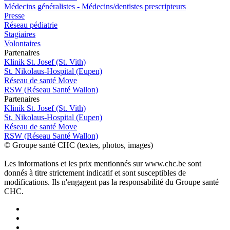
Médecins généralistes - Médecins/dentistes prescripteurs
Presse
Réseau pédiatrie
Stagiaires
Volontaires
P
a
rtenai
r
es
Klinik St. Josef (St. Vith)
St. Nikolaus-Hospital (Eupen)
Réseau de santé Move
RSW (Réseau Santé Wallon)
P
a
rtenai
r
es
Klinik St. Josef (St. Vith)
St. Nikolaus-Hospital (Eupen)
Réseau de santé Move
RSW (Réseau Santé Wallon)
© Groupe santé CHC (textes, photos, images)
Les informations et les prix mentionnés sur www.chc.be sont
donnés à titre strictement indicatif et sont susceptibles de
modifications. Ils n'engagent pas la responsabilité du Groupe santé
CHC.