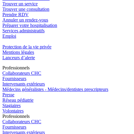
Trouver un service
Trouver une consultation
Prendre RDV
Annuler un rendez-vous
Préparer votre hospitalisation
Services administratifs
Emploi​
Protection de la vie privée
Mentions légales
Lanceurs d’alerte
Pro
f
essionn
e
ls
Collaborateurs CHC
Fournisseurs
Intervenants extérieurs
Médecins généralistes - Médecins/dentistes prescripteurs
Presse
Réseau pédiatrie
Stagiaires
Volontaires
Pro
f
essionn
e
ls
Collaborateurs CHC
Fournisseurs
Intervenants extérieurs