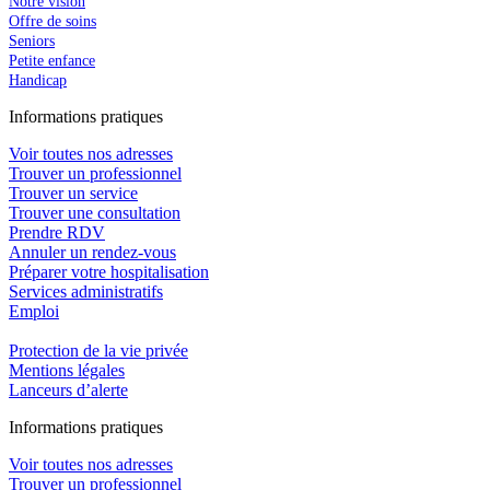
Notre vision
Offre de soins
Seniors
Petite enfance
Handicap
In
f
ormations pra
t
iques
Voir toutes nos adresses
Trouver un professionnel
Trouver un service
Trouver une consultation
Prendre RDV
Annuler un rendez-vous
Préparer votre hospitalisation
Services administratifs
Emploi​
Protection de la vie privée
Mentions légales
Lanceurs d’alerte
In
f
ormations pra
t
iques
Voir toutes nos adresses
Trouver un professionnel