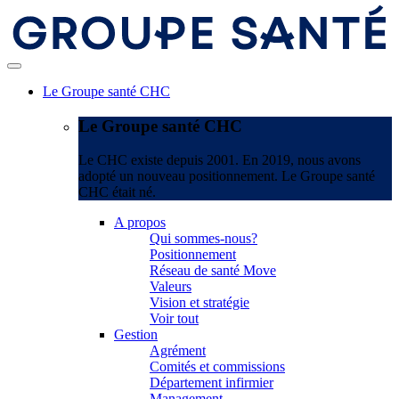
Le Groupe santé CHC
Le Groupe santé CHC
Le CHC existe depuis 2001. En 2019, nous avons
adopté un nouveau positionnement. Le Groupe santé
CHC était né.
A propos
Qui sommes-nous?
Positionnement
Réseau de santé Move
Valeurs
Vision et stratégie
Voir tout
Gestion
Agrément
Comités et commissions
Département infirmier
Management