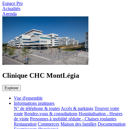
Espace Pro
Actualités
Agenda
Clinique CHC MontLégia
Explorer
Vue d'ensemble
Informations pratiques
N° de téléphone & routes
Accès & parkings
Trouver votre
route
Rendez-vous & consultations
Hospitalisation - Heures
de visite
Personnes à mobilité réduite - Chaises roulantes
Restauration
Commerces
Maison des familles
Documentation