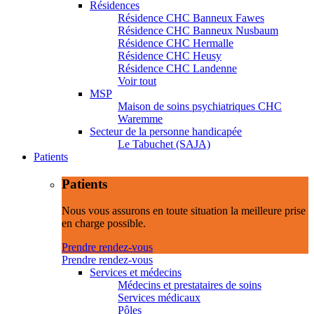
Résidences
Résidence CHC Banneux Fawes
Résidence CHC Banneux Nusbaum
Résidence CHC Hermalle
Résidence CHC Heusy
Résidence CHC Landenne
Voir tout
MSP
Maison de soins psychiatriques CHC
Waremme
Secteur de la personne handicapée
Le Tabuchet (SAJA)
Patients
Patients
Nous vous assurons en toute situation la meilleure prise
en charge possible.
Prendre rendez-vous
Prendre rendez-vous
Services et médecins
Médecins et prestataires de soins
Services médicaux
Pôles