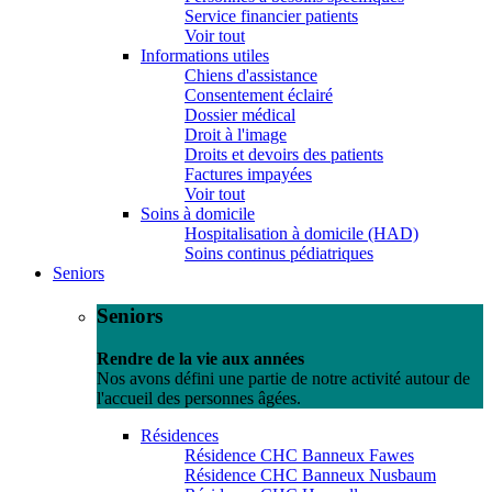
Service financier patients
Voir tout
Informations utiles
Chiens d'assistance
Consentement éclairé
Dossier médical
Droit à l'image
Droits et devoirs des patients
Factures impayées
Voir tout
Soins à domicile
Hospitalisation à domicile (HAD)
Soins continus pédiatriques
Seniors
Seniors
Rendre de la vie aux années
Nos avons défini une partie de notre activité autour de
l'accueil des personnes âgées.
Résidences
Résidence CHC Banneux Fawes
Résidence CHC Banneux Nusbaum