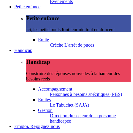
Evénements
Petite enfance
Petite enfance
Ici, les petits bouts font leur nid tout en douceur
Entité
Crèche L'arrêt de puces
Handicap
Handicap
Construire des réponses nouvelles à la hauteur des
besoins réels
Accompagnement
Personnes à besoins spécifiques (PBS)
Entités
Le Tabuchet (SAJA)
Gestion
Direction du secteur de la personne
handicapée
Emploi. Rejoignez-nous