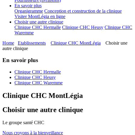
Fournisseurs (livraisons)
En savoir plus
Organigramme
Conception et construction de la clinique
Visiter MontLégia en ligne
Choisir une autre clinique
Clinique CHC Hermalle
Clinique CHC Heusy
Clinique CHC
Waremme
Home
Etablissements
Clinique CHC MontLégia
Choisir une
autre clinique
En savoir plus
Clinique CHC Hermalle
Clinique CHC Heusy
Clinique CHC Waremme
Clinique CHC MontLégia
Choisir une autre clinique
Le
g
roupe s
a
nté CHC
Nous croyons à la bienveillance