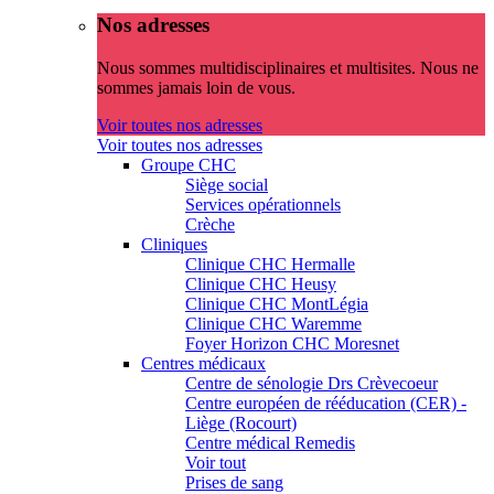
Nos adresses
Nous sommes multidisciplinaires et multisites. Nous ne
sommes jamais loin de vous.
Voir toutes nos adresses
Voir toutes nos adresses
Groupe CHC
Siège social
Services opérationnels
Crèche
Cliniques
Clinique CHC Hermalle
Clinique CHC Heusy
Clinique CHC MontLégia
Clinique CHC Waremme
Foyer Horizon CHC Moresnet
Centres médicaux
Centre de sénologie Drs Crèvecoeur
Centre européen de rééducation (CER) -
Liège (Rocourt)
Centre médical Remedis
Voir tout
Prises de sang