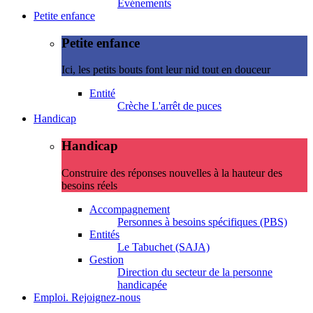
Evénements
Petite enfance
Petite enfance
Ici, les petits bouts font leur nid tout en douceur
Entité
Crèche L'arrêt de puces
Handicap
Handicap
Construire des réponses nouvelles à la hauteur des
besoins réels
Accompagnement
Personnes à besoins spécifiques (PBS)
Entités
Le Tabuchet (SAJA)
Gestion
Direction du secteur de la personne
handicapée
Emploi. Rejoignez-nous