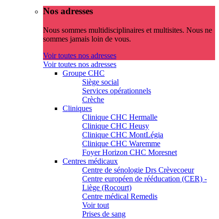
Nos adresses
Nous sommes multidisciplinaires et multisites. Nous ne
sommes jamais loin de vous.
Voir toutes nos adresses
Voir toutes nos adresses
Groupe CHC
Siège social
Services opérationnels
Crèche
Cliniques
Clinique CHC Hermalle
Clinique CHC Heusy
Clinique CHC MontLégia
Clinique CHC Waremme
Foyer Horizon CHC Moresnet
Centres médicaux
Centre de sénologie Drs Crèvecoeur
Centre européen de rééducation (CER) -
Liège (Rocourt)
Centre médical Remedis
Voir tout
Prises de sang