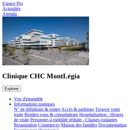
Espace Pro
Actualités
Agenda
Clinique CHC MontLégia
Explorer
Vue d'ensemble
Informations pratiques
N° de téléphone & routes
Accès & parkings
Trouver votre
route
Rendez-vous & consultations
Hospitalisation - Heures
de visite
Personnes à mobilité réduite - Chaises roulantes
Restauration
Commerces
Maison des familles
Documentation