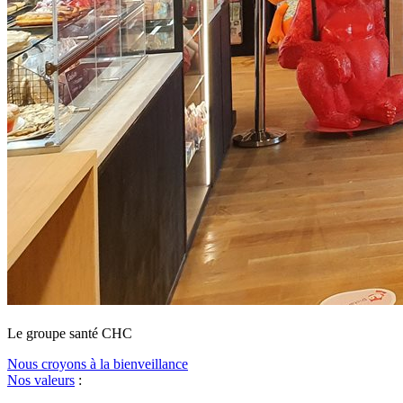
Le
g
roupe s
a
nté CHC
Nous croyons à la bienveillance
Nos valeurs
: