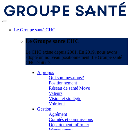
Le Groupe santé CHC
Le Groupe santé CHC
Le CHC existe depuis 2001. En 2019, nous avons
adopté un nouveau positionnement. Le Groupe santé
CHC était né.
A propos
Qui sommes-nous?
Positionnement
Réseau de santé Move
Valeurs
Vision et stratégie
Voir tout
Gestion
Agrément
Comités et commissions
Département infirmier
Management