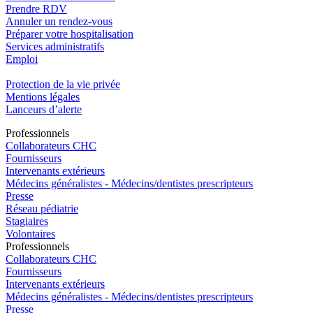
Prendre RDV
Annuler un rendez-vous
Préparer votre hospitalisation
Services administratifs
Emploi​
Protection de la vie privée
Mentions légales
Lanceurs d’alerte
Pro
f
essionn
e
ls
Collaborateurs CHC
Fournisseurs
Intervenants extérieurs
Médecins généralistes - Médecins/dentistes prescripteurs
Presse
Réseau pédiatrie
Stagiaires
Volontaires
Pro
f
essionn
e
ls
Collaborateurs CHC
Fournisseurs
Intervenants extérieurs
Médecins généralistes - Médecins/dentistes prescripteurs
Presse