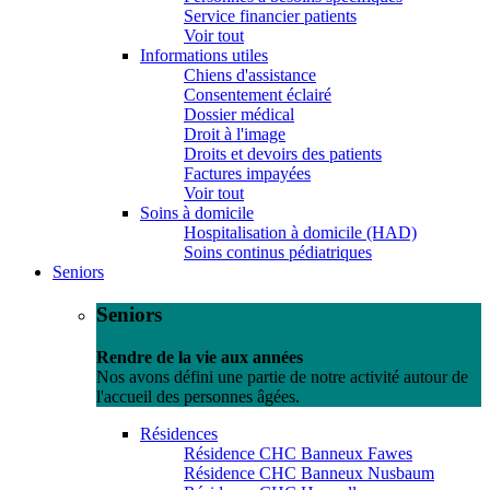
Service financier patients
Voir tout
Informations utiles
Chiens d'assistance
Consentement éclairé
Dossier médical
Droit à l'image
Droits et devoirs des patients
Factures impayées
Voir tout
Soins à domicile
Hospitalisation à domicile (HAD)
Soins continus pédiatriques
Seniors
Seniors
Rendre de la vie aux années
Nos avons défini une partie de notre activité autour de
l'accueil des personnes âgées.
Résidences
Résidence CHC Banneux Fawes
Résidence CHC Banneux Nusbaum