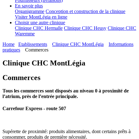
Fournisseurs (livraisons)
En savoir plus
Organigramme
Conception et construction de la clinique
Visiter MontLégia en ligne
Choisir une autre clinique
Clinique CHC Hermalle
Clinique CHC Heusy
Clinique CHC
Waremme
Home
Etablissements
Clinique CHC MontLégia
Informations
pratiques
Commerces
Clinique CHC MontLégia
Commerces
Tous les commerces sont disposés au niveau 0 à proximité de
l’atrium, près de l’entrée principale.
Carrefour Express - route 507
Supérette de proximité: produits alimentaires, dont certains prêts à
consommer, produits de première nécessité.