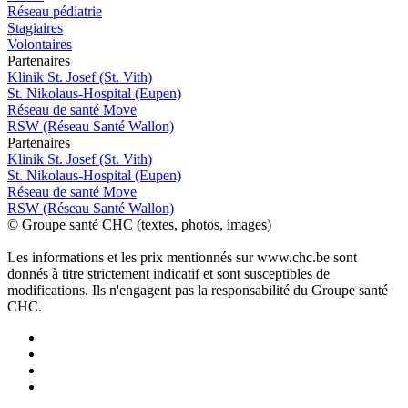
Réseau pédiatrie
Stagiaires
Volontaires
P
a
rtenai
r
es
Klinik St. Josef (St. Vith)
St. Nikolaus-Hospital (Eupen)
Réseau de santé Move
RSW (Réseau Santé Wallon)
P
a
rtenai
r
es
Klinik St. Josef (St. Vith)
St. Nikolaus-Hospital (Eupen)
Réseau de santé Move
RSW (Réseau Santé Wallon)
© Groupe santé CHC (textes, photos, images)
Les informations et les prix mentionnés sur www.chc.be sont
donnés à titre strictement indicatif et sont susceptibles de
modifications. Ils n'engagent pas la responsabilité du Groupe santé
CHC.