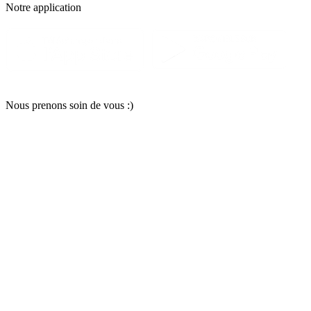
Notre applic
a
tion
Nous pr
e
nons soin
d
e vous :)