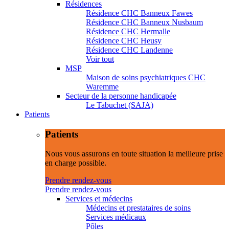
Résidences
Résidence CHC Banneux Fawes
Résidence CHC Banneux Nusbaum
Résidence CHC Hermalle
Résidence CHC Heusy
Résidence CHC Landenne
Voir tout
MSP
Maison de soins psychiatriques CHC
Waremme
Secteur de la personne handicapée
Le Tabuchet (SAJA)
Patients
Patients
Nous vous assurons en toute situation la meilleure prise
en charge possible.
Prendre rendez-vous
Prendre rendez-vous
Services et médecins
Médecins et prestataires de soins
Services médicaux
Pôles