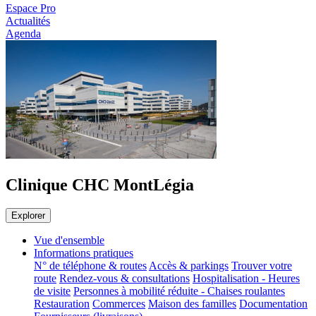
Espace Pro
Actualités
Agenda
Clinique CHC MontLégia
Explorer
Vue d'ensemble
Informations pratiques
N° de téléphone & routes
Accès & parkings
Trouver votre
route
Rendez-vous & consultations
Hospitalisation - Heures
de visite
Personnes à mobilité réduite - Chaises roulantes
Restauration
Commerces
Maison des familles
Documentation