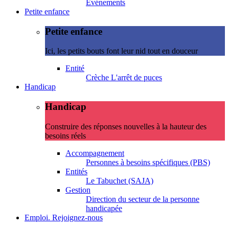
Evénements
Petite enfance
Petite enfance
Ici, les petits bouts font leur nid tout en douceur
Entité
Crèche L'arrêt de puces
Handicap
Handicap
Construire des réponses nouvelles à la hauteur des
besoins réels
Accompagnement
Personnes à besoins spécifiques (PBS)
Entités
Le Tabuchet (SAJA)
Gestion
Direction du secteur de la personne
handicapée
Emploi. Rejoignez-nous