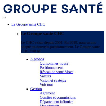
Le Groupe santé CHC
Le Groupe santé CHC
Le CHC existe depuis 2001. En 2019, nous avons
adopté un nouveau positionnement. Le Groupe santé
CHC était né.
A propos
Qui sommes-nous?
Positionnement
Réseau de santé Move
Valeurs
Vision et stratégie
Voir tout
Gestion
Agrément
Comités et commissions
Département infirmier
Management