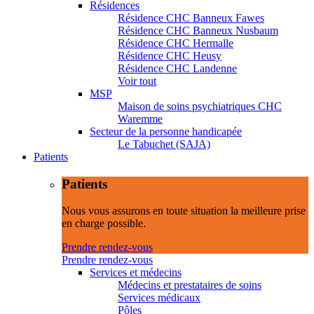
Résidences
Résidence CHC Banneux Fawes
Résidence CHC Banneux Nusbaum
Résidence CHC Hermalle
Résidence CHC Heusy
Résidence CHC Landenne
Voir tout
MSP
Maison de soins psychiatriques CHC
Waremme
Secteur de la personne handicapée
Le Tabuchet (SAJA)
Patients
Patients
Nous vous assurons en toute situation la meilleure prise
en charge possible.
Prendre rendez-vous
Prendre rendez-vous
Services et médecins
Médecins et prestataires de soins
Services médicaux
Pôles