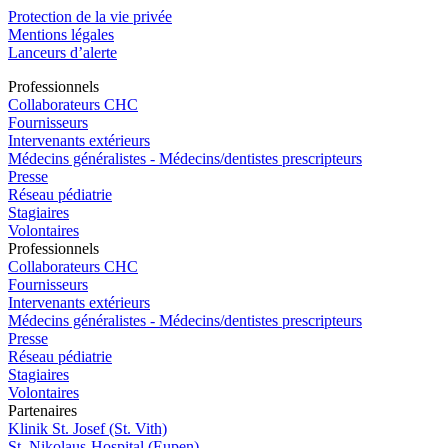
Protection de la vie privée
Mentions légales
Lanceurs d’alerte
Pro
f
essionn
e
ls
Collaborateurs CHC
Fournisseurs
Intervenants extérieurs
Médecins généralistes - Médecins/dentistes prescripteurs
Presse
Réseau pédiatrie
Stagiaires
Volontaires
Pro
f
essionn
e
ls
Collaborateurs CHC
Fournisseurs
Intervenants extérieurs
Médecins généralistes - Médecins/dentistes prescripteurs
Presse
Réseau pédiatrie
Stagiaires
Volontaires
P
a
rtenai
r
es
Klinik St. Josef (St. Vith)
St. Nikolaus-Hospital (Eupen)