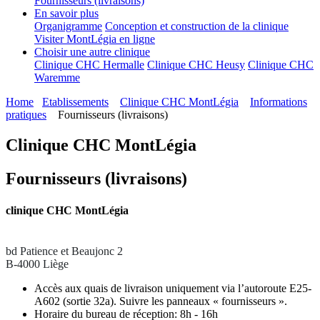
Fournisseurs (livraisons)
En savoir plus
Organigramme
Conception et construction de la clinique
Visiter MontLégia en ligne
Choisir une autre clinique
Clinique CHC Hermalle
Clinique CHC Heusy
Clinique CHC
Waremme
Home
Etablissements
Clinique CHC MontLégia
Informations
pratiques
Fournisseurs (livraisons)
Clinique CHC MontLégia
Fournisseurs (livraisons)
clinique CHC MontLégia
bd Patience et Beaujonc 2
B-4000 Liège
Accès aux quais de livraison uniquement via l’autoroute E25-
A602 (sortie 32a). Suivre les panneaux « fournisseurs ».
Horaire du bureau de réception: 8h - 16h