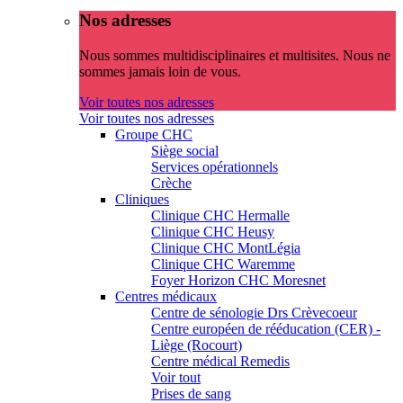
Nos adresses
Nous sommes multidisciplinaires et multisites. Nous ne
sommes jamais loin de vous.
Voir toutes nos adresses
Voir toutes nos adresses
Groupe CHC
Siège social
Services opérationnels
Crèche
Cliniques
Clinique CHC Hermalle
Clinique CHC Heusy
Clinique CHC MontLégia
Clinique CHC Waremme
Foyer Horizon CHC Moresnet
Centres médicaux
Centre de sénologie Drs Crèvecoeur
Centre européen de rééducation (CER) -
Liège (Rocourt)
Centre médical Remedis
Voir tout
Prises de sang