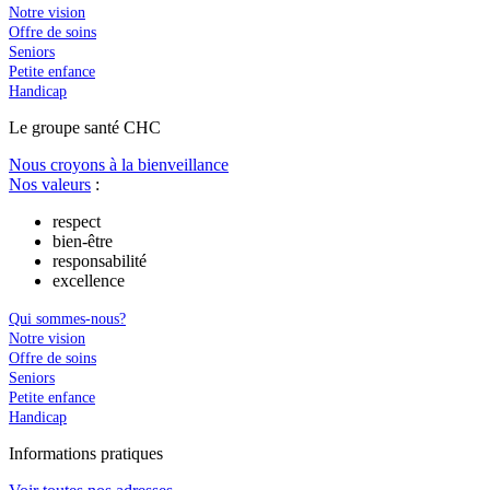
Notre vision
Offre de soins
Seniors
Petite enfance
Handicap
Le
g
roupe s
a
nté CHC
Nous croyons à la bienveillance
Nos valeurs
:
respect
bien-être
responsabilité
excellence
Qui sommes-nous?
Notre vision
Offre de soins
Seniors
Petite enfance
Handicap
In
f
ormations pra
t
iques