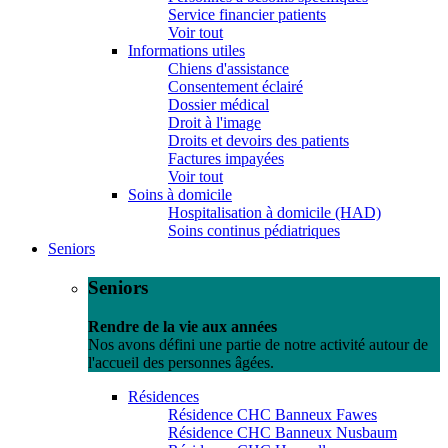
Service financier patients
Voir tout
Informations utiles
Chiens d'assistance
Consentement éclairé
Dossier médical
Droit à l'image
Droits et devoirs des patients
Factures impayées
Voir tout
Soins à domicile
Hospitalisation à domicile (HAD)
Soins continus pédiatriques
Seniors
Seniors
Rendre de la vie aux années
Nos avons défini une partie de notre activité autour de
l'accueil des personnes âgées.
Résidences
Résidence CHC Banneux Fawes
Résidence CHC Banneux Nusbaum