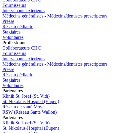
Fournisseurs
Intervenants extérieurs
Médecins généralistes - Médecins/dentistes prescripteurs
Presse
Réseau pédiatrie
Stagiaires
Volontaires
Pro
f
essionn
e
ls
Collaborateurs CHC
Fournisseurs
Intervenants extérieurs
Médecins généralistes - Médecins/dentistes prescripteurs
Presse
Réseau pédiatrie
Stagiaires
Volontaires
P
a
rtenai
r
es
Klinik St. Josef (St. Vith)
St. Nikolaus-Hospital (Eupen)
Réseau de santé Move
RSW (Réseau Santé Wallon)
P
a
rtenai
r
es
Klinik St. Josef (St. Vith)
St. Nikolaus-Hospital (Eupen)