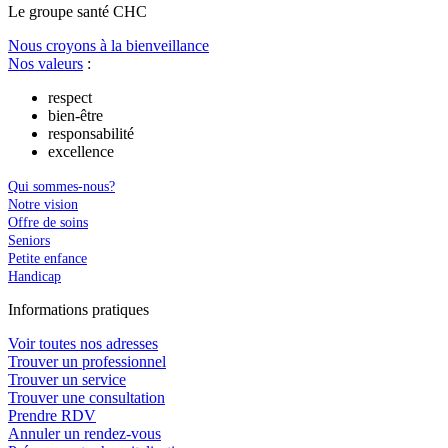
Le
g
roupe s
a
nté CHC
Nous croyons à la bienveillance
Nos valeurs
:
respect
bien-être
responsabilité
excellence
Qui sommes-nous?
Notre vision
Offre de soins
Seniors
Petite enfance
Handicap
In
f
ormations pra
t
iques
Voir toutes nos adresses
Trouver un professionnel
Trouver un service
Trouver une consultation
Prendre RDV
Annuler un rendez-vous