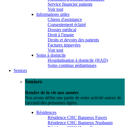
Service financier patients
Voir tout
Informations utiles
Chiens d'assistance
Consentement éclairé
Dossier médical
Droit à l'image
Droits et devoirs des patients
Factures impayées
Voir tout
Soins à domicile
Hospitalisation à domicile (HAD)
Soins continus pédiatriques
Seniors
Seniors
Rendre de la vie aux années
Nos avons défini une partie de notre activité autour de
l'accueil des personnes âgées.
Résidences
Résidence CHC Banneux Fawes
Résidence CHC Banneux Nusbaum