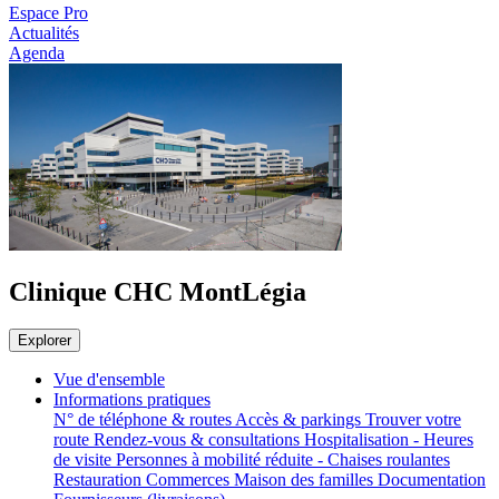
Espace Pro
Actualités
Agenda
Clinique CHC MontLégia
Explorer
Vue d'ensemble
Informations pratiques
N° de téléphone & routes
Accès & parkings
Trouver votre
route
Rendez-vous & consultations
Hospitalisation - Heures
de visite
Personnes à mobilité réduite - Chaises roulantes
Restauration
Commerces
Maison des familles
Documentation