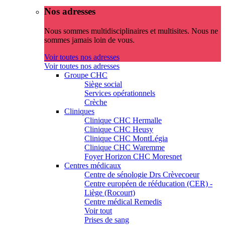
Nos adresses
Nous sommes multidisciplinaires et multisites. Nous ne
sommes jamais loin de vous.
Voir toutes nos adresses
Voir toutes nos adresses
Groupe CHC
Siège social
Services opérationnels
Crèche
Cliniques
Clinique CHC Hermalle
Clinique CHC Heusy
Clinique CHC MontLégia
Clinique CHC Waremme
Foyer Horizon CHC Moresnet
Centres médicaux
Centre de sénologie Drs Crèvecoeur
Centre européen de rééducation (CER) -
Liège (Rocourt)
Centre médical Remedis
Voir tout
Prises de sang