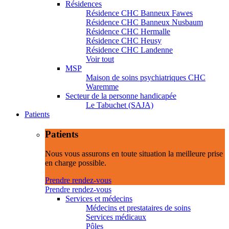
Résidences
Résidence CHC Banneux Fawes
Résidence CHC Banneux Nusbaum
Résidence CHC Hermalle
Résidence CHC Heusy
Résidence CHC Landenne
Voir tout
MSP
Maison de soins psychiatriques CHC
Waremme
Secteur de la personne handicapée
Le Tabuchet (SAJA)
Patients
Patients
Nous vous assurons en toute situation la meilleure prise
en charge possible.
Prendre rendez-vous
Prendre rendez-vous
Services et médecins
Médecins et prestataires de soins
Services médicaux
Pôles