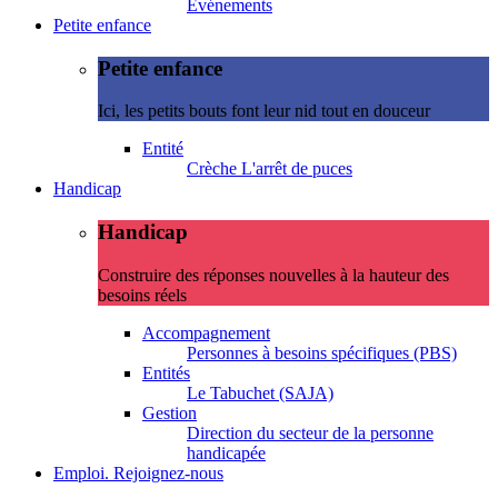
Evénements
Petite enfance
Petite enfance
Ici, les petits bouts font leur nid tout en douceur
Entité
Crèche L'arrêt de puces
Handicap
Handicap
Construire des réponses nouvelles à la hauteur des
besoins réels
Accompagnement
Personnes à besoins spécifiques (PBS)
Entités
Le Tabuchet (SAJA)
Gestion
Direction du secteur de la personne
handicapée
Emploi. Rejoignez-nous