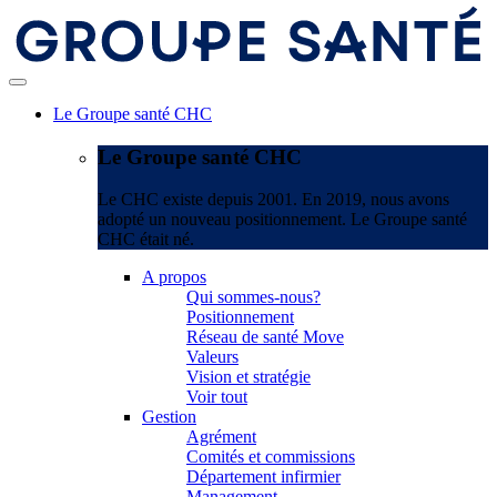
Le Groupe santé CHC
Le Groupe santé CHC
Le CHC existe depuis 2001. En 2019, nous avons
adopté un nouveau positionnement. Le Groupe santé
CHC était né.
A propos
Qui sommes-nous?
Positionnement
Réseau de santé Move
Valeurs
Vision et stratégie
Voir tout
Gestion
Agrément
Comités et commissions
Département infirmier
Management