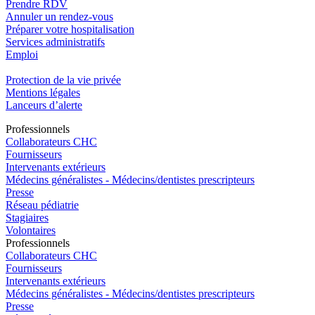
Prendre RDV
Annuler un rendez-vous
Préparer votre hospitalisation
Services administratifs
Emploi​
Protection de la vie privée
Mentions légales
Lanceurs d’alerte
Pro
f
essionn
e
ls
Collaborateurs CHC
Fournisseurs
Intervenants extérieurs
Médecins généralistes - Médecins/dentistes prescripteurs
Presse
Réseau pédiatrie
Stagiaires
Volontaires
Pro
f
essionn
e
ls
Collaborateurs CHC
Fournisseurs
Intervenants extérieurs
Médecins généralistes - Médecins/dentistes prescripteurs
Presse