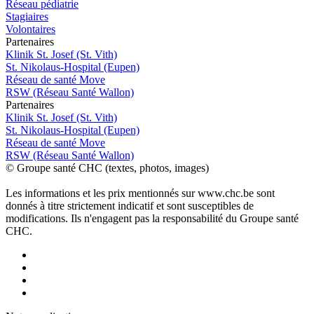
Réseau pédiatrie
Stagiaires
Volontaires
P
a
rtenai
r
es
Klinik St. Josef (St. Vith)
St. Nikolaus-Hospital (Eupen)
Réseau de santé Move
RSW (Réseau Santé Wallon)
P
a
rtenai
r
es
Klinik St. Josef (St. Vith)
St. Nikolaus-Hospital (Eupen)
Réseau de santé Move
RSW (Réseau Santé Wallon)
© Groupe santé CHC (textes, photos, images)
Les informations et les prix mentionnés sur www.chc.be sont
donnés à titre strictement indicatif et sont susceptibles de
modifications. Ils n'engagent pas la responsabilité du Groupe santé
CHC.