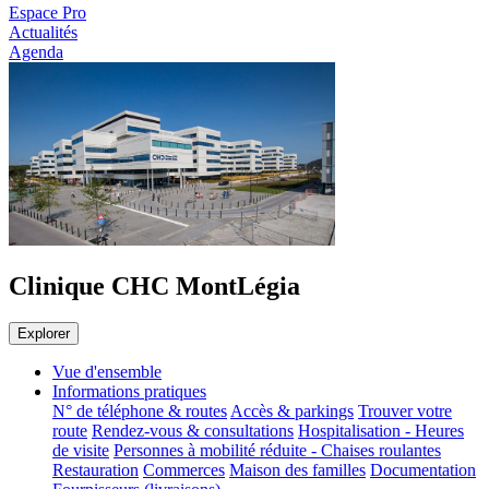
Espace Pro
Actualités
Agenda
Clinique CHC MontLégia
Explorer
Vue d'ensemble
Informations pratiques
N° de téléphone & routes
Accès & parkings
Trouver votre
route
Rendez-vous & consultations
Hospitalisation - Heures
de visite
Personnes à mobilité réduite - Chaises roulantes
Restauration
Commerces
Maison des familles
Documentation