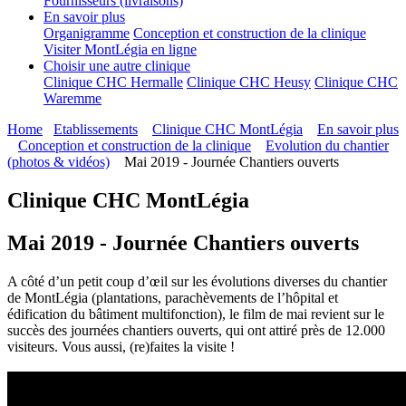
Fournisseurs (livraisons)
En savoir plus
Organigramme
Conception et construction de la clinique
Visiter MontLégia en ligne
Choisir une autre clinique
Clinique CHC Hermalle
Clinique CHC Heusy
Clinique CHC
Waremme
Home
Etablissements
Clinique CHC MontLégia
En savoir plus
Conception et construction de la clinique
Evolution du chantier
(photos & vidéos)
Mai 2019 - Journée Chantiers ouverts
Clinique CHC MontLégia
Mai 2019 - Journée Chantiers ouverts
A côté d’un petit coup d’œil sur les évolutions diverses du chantier
de MontLégia (plantations, parachèvements de l’hôpital et
édification du bâtiment multifonction), le film de mai revient sur le
succès des journées chantiers ouverts, qui ont attiré près de 12.000
visiteurs. Vous aussi, (re)faites la visite !