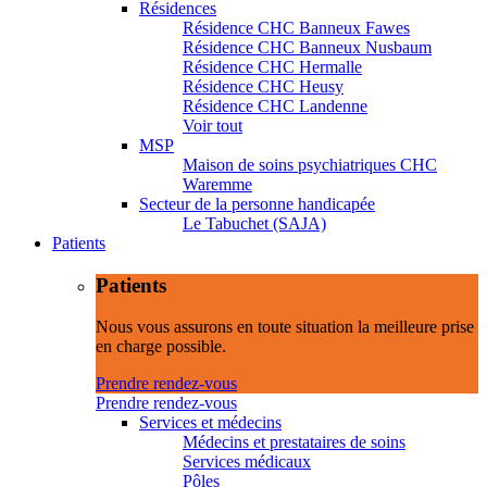
Résidences
Résidence CHC Banneux Fawes
Résidence CHC Banneux Nusbaum
Résidence CHC Hermalle
Résidence CHC Heusy
Résidence CHC Landenne
Voir tout
MSP
Maison de soins psychiatriques CHC
Waremme
Secteur de la personne handicapée
Le Tabuchet (SAJA)
Patients
Patients
Nous vous assurons en toute situation la meilleure prise
en charge possible.
Prendre rendez-vous
Prendre rendez-vous
Services et médecins
Médecins et prestataires de soins
Services médicaux
Pôles