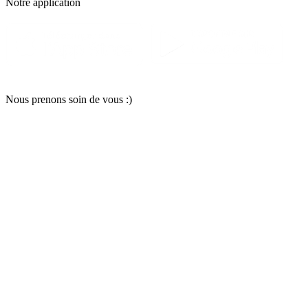
Notre applic
a
tion
Nous pr
e
nons soin
d
e vous :)