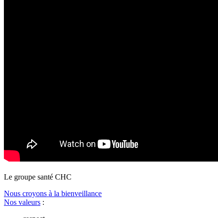
Le
g
roupe s
a
nté CHC
Nous croyons à la bienveillance
Nos valeurs
: