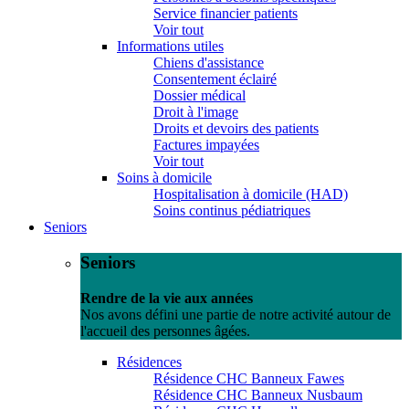
Service financier patients
Voir tout
Informations utiles
Chiens d'assistance
Consentement éclairé
Dossier médical
Droit à l'image
Droits et devoirs des patients
Factures impayées
Voir tout
Soins à domicile
Hospitalisation à domicile (HAD)
Soins continus pédiatriques
Seniors
Seniors
Rendre de la vie aux années
Nos avons défini une partie de notre activité autour de
l'accueil des personnes âgées.
Résidences
Résidence CHC Banneux Fawes
Résidence CHC Banneux Nusbaum