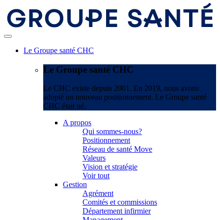
Le Groupe santé CHC
Le Groupe santé CHC
Le CHC existe depuis 2001. En 2019, nous avons
adopté un nouveau positionnement. Le Groupe santé
CHC était né.
A propos
Qui sommes-nous?
Positionnement
Réseau de santé Move
Valeurs
Vision et stratégie
Voir tout
Gestion
Agrément
Comités et commissions
Département infirmier
Management