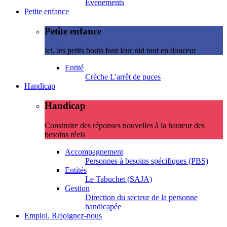
Evénements
Petite enfance
Petite enfance
Ici, les petits bouts font leur nid tout en douceur
Entité
Crèche L'arrêt de puces
Handicap
Handicap
Construire des réponses nouvelles à la hauteur des
besoins réels
Accompagnement
Personnes à besoins spécifiques (PBS)
Entités
Le Tabuchet (SAJA)
Gestion
Direction du secteur de la personne
handicapée
Emploi. Rejoignez-nous