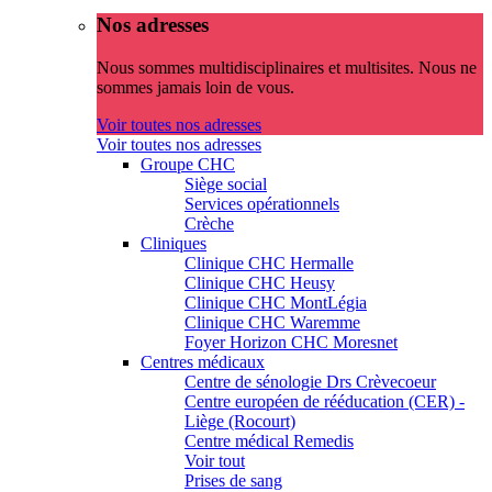
Nos adresses
Nous sommes multidisciplinaires et multisites. Nous ne
sommes jamais loin de vous.
Voir toutes nos adresses
Voir toutes nos adresses
Groupe CHC
Siège social
Services opérationnels
Crèche
Cliniques
Clinique CHC Hermalle
Clinique CHC Heusy
Clinique CHC MontLégia
Clinique CHC Waremme
Foyer Horizon CHC Moresnet
Centres médicaux
Centre de sénologie Drs Crèvecoeur
Centre européen de rééducation (CER) -
Liège (Rocourt)
Centre médical Remedis
Voir tout
Prises de sang