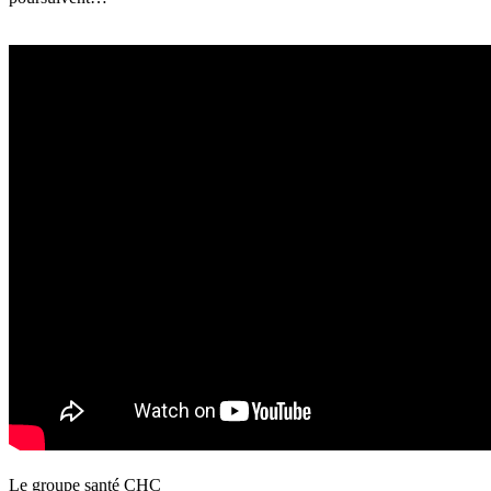
Le
g
roupe s
a
nté CHC