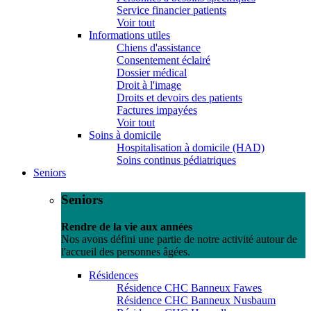
Service financier patients
Voir tout
Informations utiles
Chiens d'assistance
Consentement éclairé
Dossier médical
Droit à l'image
Droits et devoirs des patients
Factures impayées
Voir tout
Soins à domicile
Hospitalisation à domicile (HAD)
Soins continus pédiatriques
Seniors
Seniors
Rendre de la vie aux années
Nos avons défini une partie de notre activité autour de
l'accueil des personnes âgées.
Résidences
Résidence CHC Banneux Fawes
Résidence CHC Banneux Nusbaum