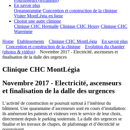
Fournisseurs (livraisons)
En savoir plus
Organigramme
Conception et construction de la clinique
Visiter MontLégia en ligne
Choisir une autre clinique
Clinique CHC Hermalle
Clinique CHC Heusy
Clinique CHC
Waremme
Home
Etablissements
Clinique CHC MontLégia
En savoir plus
Conception et construction de la clinique
Evolution du chantier
(photos & vidéos)
Novembre 2017 - Electricité, ascenseurs et
finalisation de la dalle des urgences
Clinique CHC MontLégia
Novembre 2017 - Electricité, ascenseurs
et finalisation de la dalle des urgences
L’activité de construction se poursuit surtout à l’intérieur du
bâtiment. Une quarantaine d’ascenseurs sont en cours d’installation:
ils amèneront les patients et visiteurs vers le service de leur choix,
directement depuis le parking souterrain. La dalle des urgences se
finalise et les travaux de chapes, de plafonnage et d’électricité se
poursuivent…