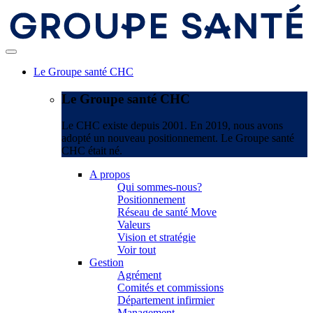
Le Groupe santé CHC
Le Groupe santé CHC
Le CHC existe depuis 2001. En 2019, nous avons
adopté un nouveau positionnement. Le Groupe santé
CHC était né.
A propos
Qui sommes-nous?
Positionnement
Réseau de santé Move
Valeurs
Vision et stratégie
Voir tout
Gestion
Agrément
Comités et commissions
Département infirmier
Management