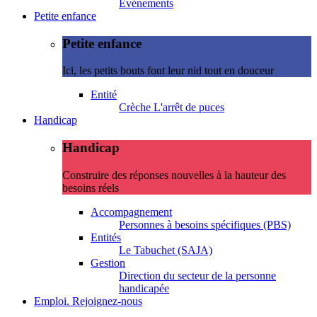
Evénements
Petite enfance
Petite enfance
Ici, les petits bouts font leur nid tout en douceur
Entité
Crèche L'arrêt de puces
Handicap
Handicap
Construire des réponses nouvelles à la hauteur des
besoins réels
Accompagnement
Personnes à besoins spécifiques (PBS)
Entités
Le Tabuchet (SAJA)
Gestion
Direction du secteur de la personne
handicapée
Emploi. Rejoignez-nous