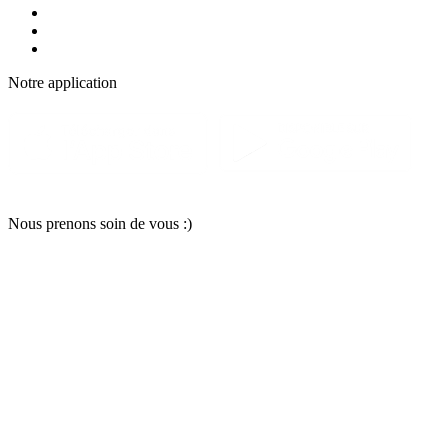
Notre applic
a
tion
Nous pr
e
nons soin
d
e vous :)