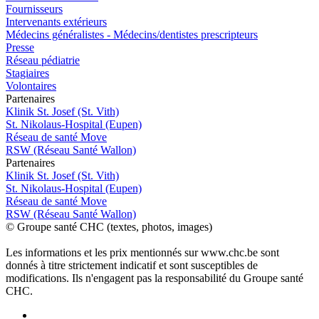
Fournisseurs
Intervenants extérieurs
Médecins généralistes - Médecins/dentistes prescripteurs
Presse
Réseau pédiatrie
Stagiaires
Volontaires
P
a
rtenai
r
es
Klinik St. Josef (St. Vith)
St. Nikolaus-Hospital (Eupen)
Réseau de santé Move
RSW (Réseau Santé Wallon)
P
a
rtenai
r
es
Klinik St. Josef (St. Vith)
St. Nikolaus-Hospital (Eupen)
Réseau de santé Move
RSW (Réseau Santé Wallon)
© Groupe santé CHC (textes, photos, images)
Les informations et les prix mentionnés sur www.chc.be sont
donnés à titre strictement indicatif et sont susceptibles de
modifications. Ils n'engagent pas la responsabilité du Groupe santé
CHC.