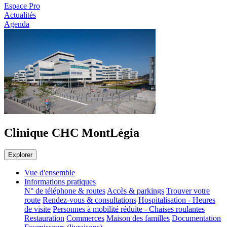
Espace Pro
Actualités
Agenda
Clinique CHC MontLégia
Explorer
Vue d'ensemble
Informations pratiques
N° de téléphone & routes
Accès & parkings
Trouver votre
route
Rendez-vous & consultations
Hospitalisation - Heures
de visite
Personnes à mobilité réduite - Chaises roulantes
Restauration
Commerces
Maison des familles
Documentation