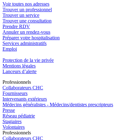
Voir toutes nos adresses
Trouver un professionnel
Trouver un service
Trouver une consultation
Prendre RDV
Annuler un rendez-vous
Préparer votre hospitalisation
Services administratifs
Emploi​
Protection de la vie privée
Mentions légales
Lanceurs d’alerte
Pro
f
essionn
e
ls
Collaborateurs CHC
Fournisseurs
Intervenants extérieurs
Médecins généralistes - Médecins/dentistes prescripteurs
Presse
Réseau pédiatrie
Stagiaires
Volontaires
Pro
f
essionn
e
ls
Collaborateurs CHC