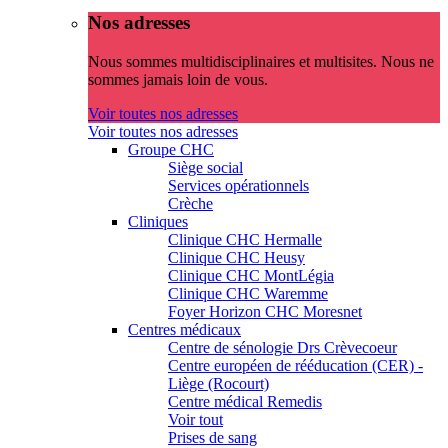
Nos adresses
Nous sommes multidisciplinaires et multisites. Nous ne
sommes jamais loin de vous.
Voir toutes nos adresses
Voir toutes nos adresses
Groupe CHC
Siège social
Services opérationnels
Crèche
Cliniques
Clinique CHC Hermalle
Clinique CHC Heusy
Clinique CHC MontLégia
Clinique CHC Waremme
Foyer Horizon CHC Moresnet
Centres médicaux
Centre de sénologie Drs Crèvecoeur
Centre européen de rééducation (CER) -
Liège (Rocourt)
Centre médical Remedis
Voir tout
Prises de sang