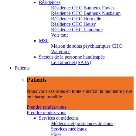
Résidences
Résidence CHC Banneux Fawes
Résidence CHC Banneux Nusbaum
Résidence CHC Hermalle
Résidence CHC Heusy
Résidence CHC Landenne
Voir tout
MSP
Maison de soins psychiatriques CHC
Waremme
Secteur de la personne handicapée
Le Tabuchet (SAJA)
Patients
Patients
Nous vous assurons en toute situation la meilleure prise
en charge possible.
Prendre rendez-vous
Prendre rendez-vous
Services et médecins
Médecins et prestataires de soins
Services médicaux
Pôles