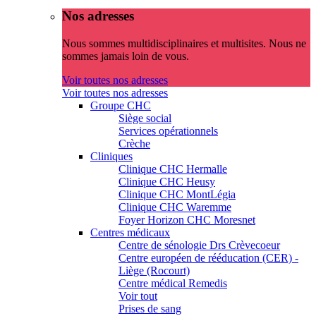
Nos adresses
Nous sommes multidisciplinaires et multisites. Nous ne
sommes jamais loin de vous.
Voir toutes nos adresses
Voir toutes nos adresses
Groupe CHC
Siège social
Services opérationnels
Crèche
Cliniques
Clinique CHC Hermalle
Clinique CHC Heusy
Clinique CHC MontLégia
Clinique CHC Waremme
Foyer Horizon CHC Moresnet
Centres médicaux
Centre de sénologie Drs Crèvecoeur
Centre européen de rééducation (CER) -
Liège (Rocourt)
Centre médical Remedis
Voir tout
Prises de sang