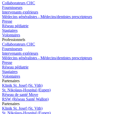
Collaborateurs CHC
Fournisseurs
Intervenants extérieurs
Médecins généralistes - Médecins/dentistes prescripteurs
Presse
Réseau pédiatrie
Stagiaires
Volontaires
Pro
f
essionn
e
ls
Collaborateurs CHC
Fournisseurs
Intervenants extérieurs
Médecins généralistes - Médecins/dentistes prescripteurs
Presse
Réseau pédiatrie
Stagiaires
Volontaires
P
a
rtenai
r
es
Klinik St. Josef (St. Vith)
St. Nikolaus-Hospital (Eupen)
Réseau de santé Move
RSW (Réseau Santé Wallon)
P
a
rtenai
r
es
Klinik St. Josef (St. Vith)
St. Nikolaus-Hospital (Eupen)