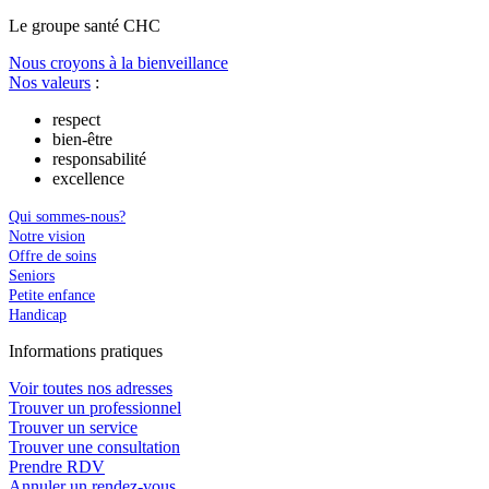
Le
g
roupe s
a
nté CHC
Nous croyons à la bienveillance
Nos valeurs
:
respect
bien-être
responsabilité
excellence
Qui sommes-nous?
Notre vision
Offre de soins
Seniors
Petite enfance
Handicap
In
f
ormations pra
t
iques
Voir toutes nos adresses
Trouver un professionnel
Trouver un service
Trouver une consultation
Prendre RDV
Annuler un rendez-vous