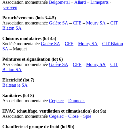
Association momentanée
Belgometal
–
Allard
–
Limeparts
-
Groven
Parachèvements (lots 3-4-5)
Association momentanée
Galère SA
–
CFE
–
Moury SA
–
CIT
Blaton SA
Cloisons modulaires (lot 4a)
Société momentanée
Galère SA
–
CFE
–
Moury SA
–
CIT Blaton
SA
– Maquet
Peintures et signalisation (lot 6)
Association momentanée
Galère SA
–
CFE
–
Moury SA
–
CIT
Blaton SA
Electricité (lot 7)
Balteau ie SA
Sanitaires (lot 8)
Association momentanée
Cegelec
–
Danneels
HVAC (chauffage, ventilation et climatisation) (lot 9a)
Association momentanée
Cegelec
–
Close
–
Spie
Chaufferie et groupe de froid (lot 9b)