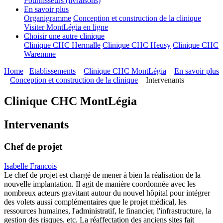
Fournisseurs (livraisons)
En savoir plus
Organigramme
Conception et construction de la clinique
Visiter MontLégia en ligne
Choisir une autre clinique
Clinique CHC Hermalle
Clinique CHC Heusy
Clinique CHC
Waremme
Home
Etablissements
Clinique CHC MontLégia
En savoir plus
Conception et construction de la clinique
Intervenants
Clinique CHC MontLégia
Intervenants
Chef de projet
Isabelle Francois
Le chef de projet est chargé de mener à bien la réalisation de la
nouvelle implantation. Il agit de manière coordonnée avec les
nombreux acteurs gravitant autour du nouvel hôpital pour intégrer
des volets aussi complémentaires que le projet médical, les
ressources humaines, l'administratif, le financier, l'infrastructure, la
gestion des risques, etc. La réaffectation des anciens sites fait