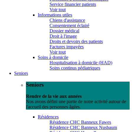
Service financier patients
Voir tout
Informations utiles
Chiens d'assistance
Consentement éclairé
Dossier médical
Droit à l'image
Droits et devoirs des patients
Factures impayées
Voir tout
Soins à domicile
Hospitalisation à domicile (HAD)
Soins continus pédiatriques
Seniors
Seniors
Rendre de la vie aux années
Nos avons défini une partie de notre activité autour de
l'accueil des personnes âgées.
Résidences
Résidence CHC Banneux Fawes
Résidence CHC Banneux Nusbaum