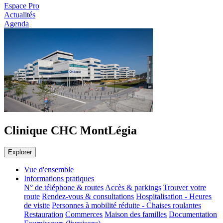
Espace Pro
Actualités
Agenda
Clinique CHC MontLégia
Explorer
Vue d'ensemble
Informations pratiques
N° de téléphone & routes
Accès & parkings
Trouver votre
route
Rendez-vous & consultations
Hospitalisation - Heures
de visite
Personnes à mobilité réduite - Chaises roulantes
Restauration
Commerces
Maison des familles
Documentation