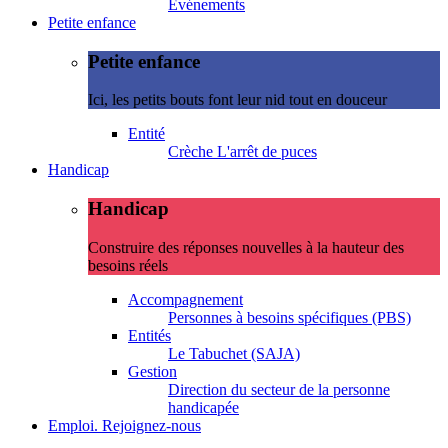
Evénements
Petite enfance
Petite enfance
Ici, les petits bouts font leur nid tout en douceur
Entité
Crèche L'arrêt de puces
Handicap
Handicap
Construire des réponses nouvelles à la hauteur des
besoins réels
Accompagnement
Personnes à besoins spécifiques (PBS)
Entités
Le Tabuchet (SAJA)
Gestion
Direction du secteur de la personne
handicapée
Emploi. Rejoignez-nous