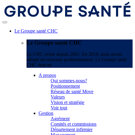
Le Groupe santé CHC
Le Groupe santé CHC
Le CHC existe depuis 2001. En 2019, nous avons
adopté un nouveau positionnement. Le Groupe santé
CHC était né.
A propos
Qui sommes-nous?
Positionnement
Réseau de santé Move
Valeurs
Vision et stratégie
Voir tout
Gestion
Agrément
Comités et commissions
Département infirmier
Management