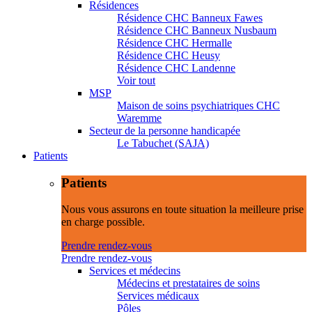
Résidences
Résidence CHC Banneux Fawes
Résidence CHC Banneux Nusbaum
Résidence CHC Hermalle
Résidence CHC Heusy
Résidence CHC Landenne
Voir tout
MSP
Maison de soins psychiatriques CHC
Waremme
Secteur de la personne handicapée
Le Tabuchet (SAJA)
Patients
Patients
Nous vous assurons en toute situation la meilleure prise
en charge possible.
Prendre rendez-vous
Prendre rendez-vous
Services et médecins
Médecins et prestataires de soins
Services médicaux
Pôles