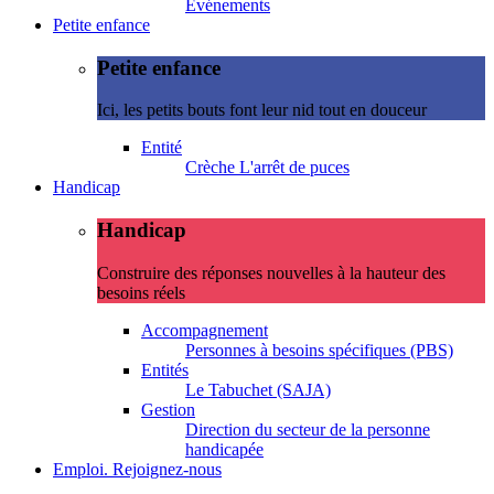
Evénements
Petite enfance
Petite enfance
Ici, les petits bouts font leur nid tout en douceur
Entité
Crèche L'arrêt de puces
Handicap
Handicap
Construire des réponses nouvelles à la hauteur des
besoins réels
Accompagnement
Personnes à besoins spécifiques (PBS)
Entités
Le Tabuchet (SAJA)
Gestion
Direction du secteur de la personne
handicapée
Emploi. Rejoignez-nous