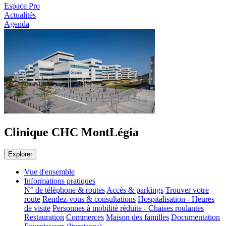
Espace Pro
Actualités
Agenda
Clinique CHC MontLégia
Explorer
Vue d'ensemble
Informations pratiques
N° de téléphone & routes
Accès & parkings
Trouver votre
route
Rendez-vous & consultations
Hospitalisation - Heures
de visite
Personnes à mobilité réduite - Chaises roulantes
Restauration
Commerces
Maison des familles
Documentation