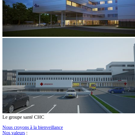
Le
g
roupe s
a
nté CHC
Nous croyons à la bienveillance
Nos valeurs
: