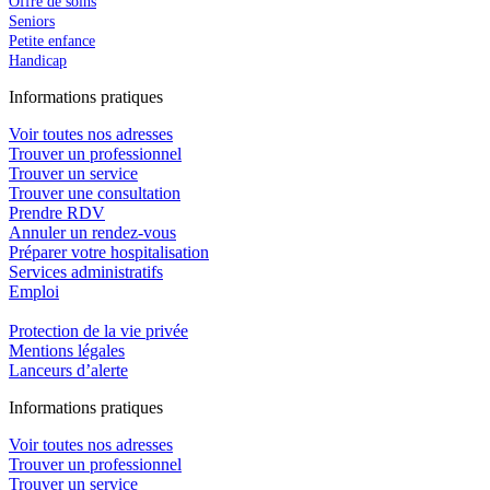
Offre de soins
Seniors
Petite enfance
Handicap
In
f
ormations pra
t
iques
Voir toutes nos adresses
Trouver un professionnel
Trouver un service
Trouver une consultation
Prendre RDV
Annuler un rendez-vous
Préparer votre hospitalisation
Services administratifs
Emploi​
Protection de la vie privée
Mentions légales
Lanceurs d’alerte
In
f
ormations pra
t
iques
Voir toutes nos adresses
Trouver un professionnel
Trouver un service