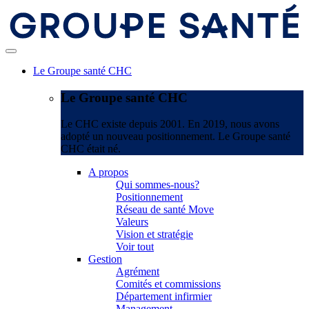
Le Groupe santé CHC
Le Groupe santé CHC
Le CHC existe depuis 2001. En 2019, nous avons
adopté un nouveau positionnement. Le Groupe santé
CHC était né.
A propos
Qui sommes-nous?
Positionnement
Réseau de santé Move
Valeurs
Vision et stratégie
Voir tout
Gestion
Agrément
Comités et commissions
Département infirmier
Management