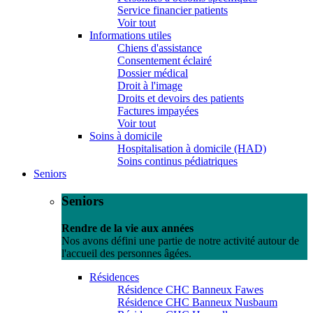
Service financier patients
Voir tout
Informations utiles
Chiens d'assistance
Consentement éclairé
Dossier médical
Droit à l'image
Droits et devoirs des patients
Factures impayées
Voir tout
Soins à domicile
Hospitalisation à domicile (HAD)
Soins continus pédiatriques
Seniors
Seniors
Rendre de la vie aux années
Nos avons défini une partie de notre activité autour de
l'accueil des personnes âgées.
Résidences
Résidence CHC Banneux Fawes
Résidence CHC Banneux Nusbaum