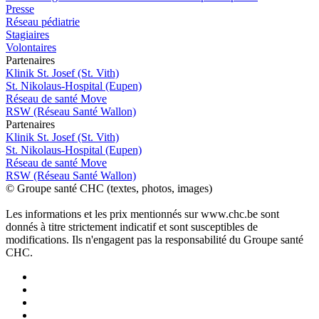
Presse
Réseau pédiatrie
Stagiaires
Volontaires
P
a
rtenai
r
es
Klinik St. Josef (St. Vith)
St. Nikolaus-Hospital (Eupen)
Réseau de santé Move
RSW (Réseau Santé Wallon)
P
a
rtenai
r
es
Klinik St. Josef (St. Vith)
St. Nikolaus-Hospital (Eupen)
Réseau de santé Move
RSW (Réseau Santé Wallon)
© Groupe santé CHC (textes, photos, images)
Les informations et les prix mentionnés sur www.chc.be sont
donnés à titre strictement indicatif et sont susceptibles de
modifications. Ils n'engagent pas la responsabilité du Groupe santé
CHC.