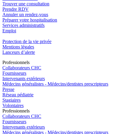
Trouver une consultation
Prendre RDV
Annuler un rendez-vous
Préparer votre hospitalisation
Services administratifs
Emploi​
Protection de la vie privée
Mentions légales
Lanceurs d’alerte
Pro
f
essionn
e
ls
Collaborateurs CHC
Fournisseurs
Intervenants extérieurs
Médecins généralistes - Médecins/dentistes prescripteurs
Presse
Réseau pédiatrie
Stagiaires
Volontaires
Pro
f
essionn
e
ls
Collaborateurs CHC
Fournisseurs
Intervenants extérieurs
Médecins généralistes - Médecins/dentistes prescripteurs