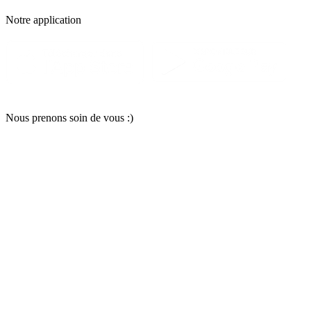
Notre applic
a
tion
Nous pr
e
nons soin
d
e vous :)