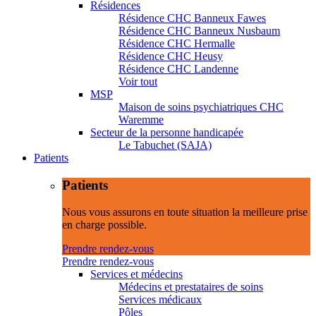
Résidences
Résidence CHC Banneux Fawes
Résidence CHC Banneux Nusbaum
Résidence CHC Hermalle
Résidence CHC Heusy
Résidence CHC Landenne
Voir tout
MSP
Maison de soins psychiatriques CHC
Waremme
Secteur de la personne handicapée
Le Tabuchet (SAJA)
Patients
Patients
Nous vous assurons en toute situation la meilleure prise
en charge possible.
Prendre rendez-vous
Prendre rendez-vous
Services et médecins
Médecins et prestataires de soins
Services médicaux
Pôles