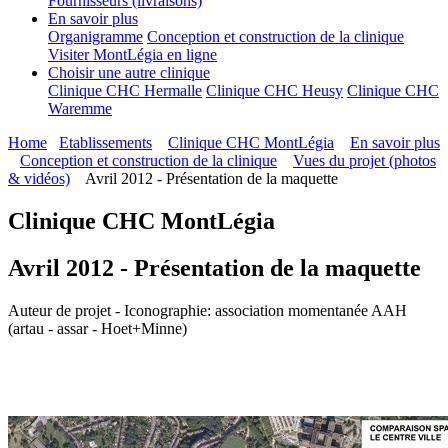
Fournisseurs (livraisons)
En savoir plus
Organigramme
Conception et construction de la clinique
Visiter MontLégia en ligne
Choisir une autre clinique
Clinique CHC Hermalle
Clinique CHC Heusy
Clinique CHC
Waremme
Home
Etablissements
Clinique CHC MontLégia
En savoir plus
Conception et construction de la clinique
Vues du projet (photos
& vidéos)
Avril 2012 - Présentation de la maquette
Clinique CHC MontLégia
Avril 2012 - Présentation de la maquette
Auteur de projet - Iconographie: association momentanée AAH
(artau - assar - Hoet+Minne)