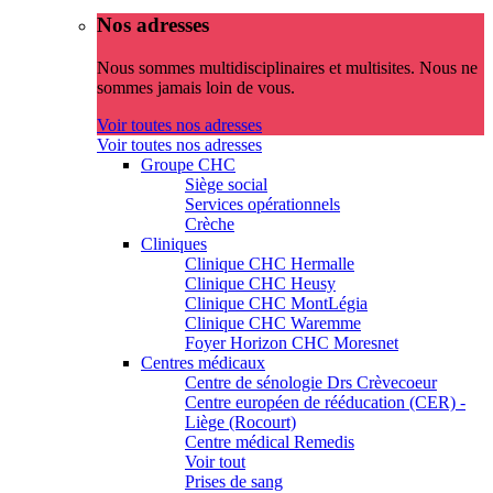
Nos adresses
Nous sommes multidisciplinaires et multisites. Nous ne
sommes jamais loin de vous.
Voir toutes nos adresses
Voir toutes nos adresses
Groupe CHC
Siège social
Services opérationnels
Crèche
Cliniques
Clinique CHC Hermalle
Clinique CHC Heusy
Clinique CHC MontLégia
Clinique CHC Waremme
Foyer Horizon CHC Moresnet
Centres médicaux
Centre de sénologie Drs Crèvecoeur
Centre européen de rééducation (CER) -
Liège (Rocourt)
Centre médical Remedis
Voir tout
Prises de sang