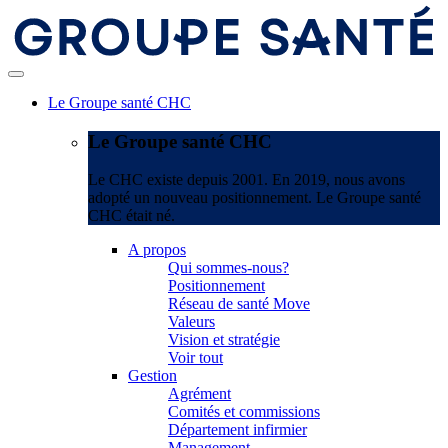
Le Groupe santé CHC
Le Groupe santé CHC
Le CHC existe depuis 2001. En 2019, nous avons
adopté un nouveau positionnement. Le Groupe santé
CHC était né.
A propos
Qui sommes-nous?
Positionnement
Réseau de santé Move
Valeurs
Vision et stratégie
Voir tout
Gestion
Agrément
Comités et commissions
Département infirmier
Management