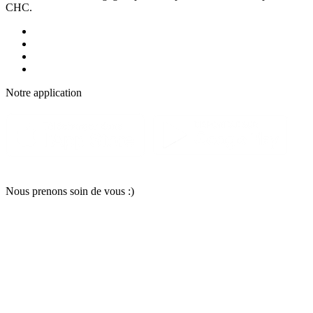
CHC.
Notre applic
a
tion
Nous pr
e
nons soin
d
e vous :)