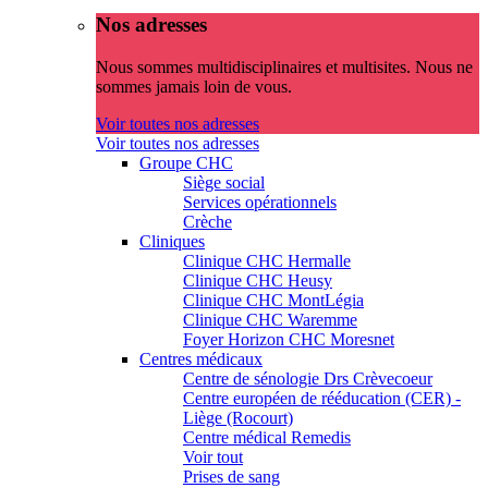
Nos adresses
Nous sommes multidisciplinaires et multisites. Nous ne
sommes jamais loin de vous.
Voir toutes nos adresses
Voir toutes nos adresses
Groupe CHC
Siège social
Services opérationnels
Crèche
Cliniques
Clinique CHC Hermalle
Clinique CHC Heusy
Clinique CHC MontLégia
Clinique CHC Waremme
Foyer Horizon CHC Moresnet
Centres médicaux
Centre de sénologie Drs Crèvecoeur
Centre européen de rééducation (CER) -
Liège (Rocourt)
Centre médical Remedis
Voir tout
Prises de sang