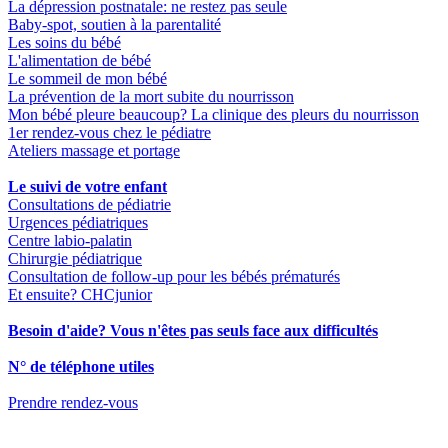
La dépression postnatale: ne restez pas seule
Baby-spot, soutien à la parentalité
Les soins du bébé
L'alimentation de bébé
Le sommeil de mon bébé
La prévention de la mort subite du nourrisson
Mon bébé pleure beaucoup? La clinique des pleurs du nourrisson
1er rendez-vous chez le pédiatre
Ateliers massage et portage
Le suivi de votre enfant
Consultations de pédiatrie
Urgences pédiatriques
Centre labio-palatin
Chirurgie pédiatrique
Consultation de follow-up pour les bébés prématurés
Et ensuite? CHCjunior
Besoin d'aide? Vous n'êtes pas seuls face aux difficultés
N° de téléphone utiles
Prendre rendez-vous