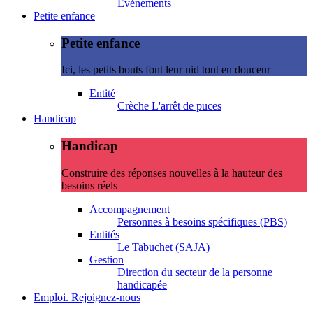
Evénements
Petite enfance
Petite enfance
Ici, les petits bouts font leur nid tout en douceur
Entité
Crèche L'arrêt de puces
Handicap
Handicap
Construire des réponses nouvelles à la hauteur des
besoins réels
Accompagnement
Personnes à besoins spécifiques (PBS)
Entités
Le Tabuchet (SAJA)
Gestion
Direction du secteur de la personne
handicapée
Emploi. Rejoignez-nous