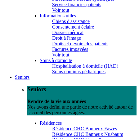
Service financier patients
Voir tout
Informations utiles
Chiens d'assistance
Consentement éclairé
Dossier médical
Droit à l'image
Droits et devoirs des patients
Factures impayées
Voir tout
Soins à domicile
Hospitalisation à domicile (HAD)
Soins continus pédiatriques
Seniors
Seniors
Rendre de la vie aux années
Nos avons défini une partie de notre activité autour de
l'accueil des personnes âgées.
Résidences
Résidence CHC Banneux Fawes
Résidence CHC Banneux Nusbaum