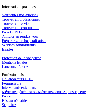
In
f
ormations pra
t
iques
Voir toutes nos adresses
Trouver un professionnel
Trouver un service
Trouver une consultation
Prendre RDV
Annuler un rendez-vous
Préparer votre hospitalisation
Services administratifs
Emploi​
Protection de la vie privée
Mentions légales
Lanceurs d’alerte
Pro
f
essionn
e
ls
Collaborateurs CHC
Fournisseurs
Intervenants extérieurs
Médecins généralistes - Médecins/dentistes prescripteurs
Presse
Réseau pédiatrie
Stagiaires