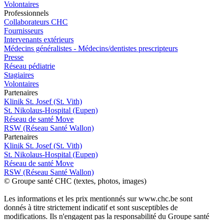
Volontaires
Pro
f
essionn
e
ls
Collaborateurs CHC
Fournisseurs
Intervenants extérieurs
Médecins généralistes - Médecins/dentistes prescripteurs
Presse
Réseau pédiatrie
Stagiaires
Volontaires
P
a
rtenai
r
es
Klinik St. Josef (St. Vith)
St. Nikolaus-Hospital (Eupen)
Réseau de santé Move
RSW (Réseau Santé Wallon)
P
a
rtenai
r
es
Klinik St. Josef (St. Vith)
St. Nikolaus-Hospital (Eupen)
Réseau de santé Move
RSW (Réseau Santé Wallon)
© Groupe santé CHC (textes, photos, images)
Les informations et les prix mentionnés sur www.chc.be sont
donnés à titre strictement indicatif et sont susceptibles de
modifications. Ils n'engagent pas la responsabilité du Groupe santé