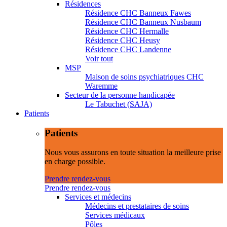
Résidences
Résidence CHC Banneux Fawes
Résidence CHC Banneux Nusbaum
Résidence CHC Hermalle
Résidence CHC Heusy
Résidence CHC Landenne
Voir tout
MSP
Maison de soins psychiatriques CHC
Waremme
Secteur de la personne handicapée
Le Tabuchet (SAJA)
Patients
Patients
Nous vous assurons en toute situation la meilleure prise
en charge possible.
Prendre rendez-vous
Prendre rendez-vous
Services et médecins
Médecins et prestataires de soins
Services médicaux
Pôles