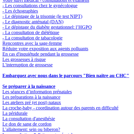
Votre suivi médical - consultations et examens
- Les consultations chez le gynécologue
- Les échographies
- Le dépistage de la trisomie (le test NIPT)
- Le diagnostic anténatal (DAN)
- Le dépistage du diabète gestationnel: l’HGPO
- La consultation de diététique
- La consultation de tabacologie
Rencontres avec la sage-femme
Réduire votre exposition aux agents polluants
En cas d'inquiétude pendant la grossesse
Les grossesses à risque
L'interruption de grossesse
Embarquez avec nous dans le parcours "Bien naitre au CHC"
Se préparer à la naissance
Les séances d’information prénatales
Les préparations à la naissance
Les ateliers pré (et post) nataux
La croche-baby - coordination autour des parents en difficulté
La péridurale
La consultation d'anesthésie
Le don de sang de cordon
L'allaitement: sein ou biberon?