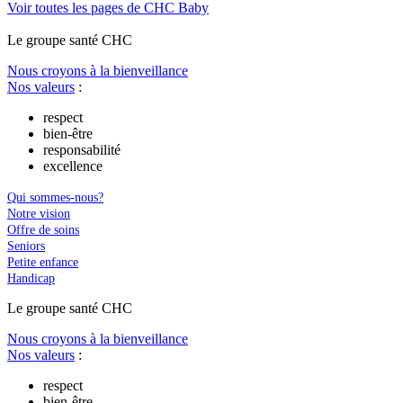
Voir toutes les pages de CHC Baby
Le
g
roupe s
a
nté CHC
Nous croyons à la bienveillance
Nos valeurs
:
respect
bien-être
responsabilité
excellence
Qui sommes-nous?
Notre vision
Offre de soins
Seniors
Petite enfance
Handicap
Le
g
roupe s
a
nté CHC
Nous croyons à la bienveillance
Nos valeurs
:
respect
bien-être