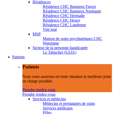
Résidences
Résidence CHC Banneux Fawes
Résidence CHC Banneux Nusbaum
Résidence CHC Hermalle
Résidence CHC Heusy
Résidence CHC Landenne
Voir tout
MSP
Maison de soins psychiatriques CHC
Waremme
Secteur de la personne handicapée
Le Tabuchet (SAJA)
Patients
Patients
Nous vous assurons en toute situation la meilleure prise
en charge possible.
Prendre rendez-vous
Prendre rendez-vous
Services et médecins
Médecins et prestataires de soins
Services médicaux
Pôles