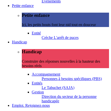
Evénements
Petite enfance
Petite enfance
Ici, les petits bouts font leur nid tout en douceur
Entité
Crèche L'arrêt de puces
Handicap
Handicap
Construire des réponses nouvelles à la hauteur des
besoins réels
Accompagnement
Personnes à besoins spécifiques (PBS)
Entités
Le Tabuchet (SAJA)
Gestion
Direction du secteur de la personne
handicapée
Emploi. Rejoignez-nous