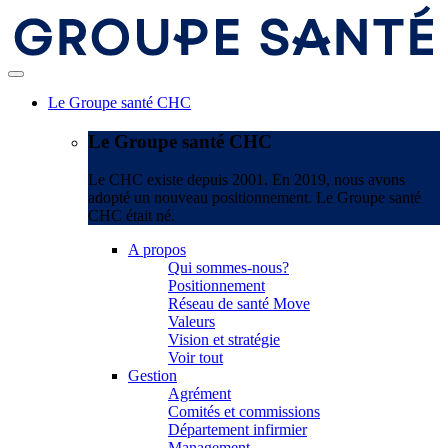
Le Groupe santé CHC
Le Groupe santé CHC
Le CHC existe depuis 2001. En 2019, nous avons
adopté un nouveau positionnement. Le Groupe santé
CHC était né.
A propos
Qui sommes-nous?
Positionnement
Réseau de santé Move
Valeurs
Vision et stratégie
Voir tout
Gestion
Agrément
Comités et commissions
Département infirmier
Management