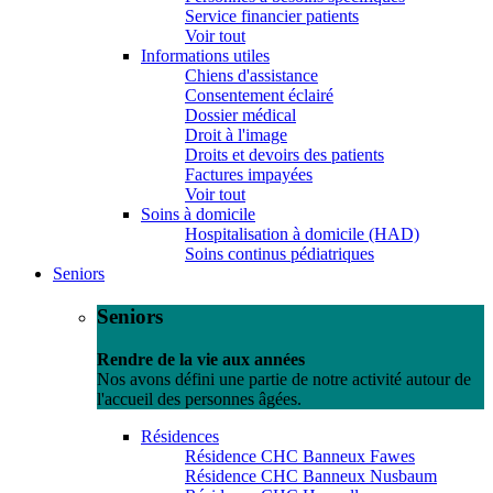
Service financier patients
Voir tout
Informations utiles
Chiens d'assistance
Consentement éclairé
Dossier médical
Droit à l'image
Droits et devoirs des patients
Factures impayées
Voir tout
Soins à domicile
Hospitalisation à domicile (HAD)
Soins continus pédiatriques
Seniors
Seniors
Rendre de la vie aux années
Nos avons défini une partie de notre activité autour de
l'accueil des personnes âgées.
Résidences
Résidence CHC Banneux Fawes
Résidence CHC Banneux Nusbaum