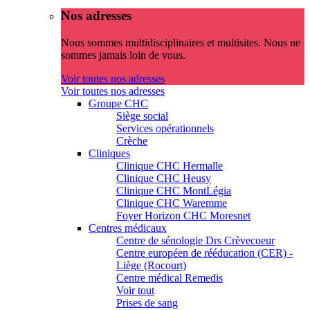
Nos adresses
Nous sommes multidisciplinaires et multisites. Nous ne
sommes jamais loin de vous.
Voir toutes nos adresses
Voir toutes nos adresses
Groupe CHC
Siège social
Services opérationnels
Crèche
Cliniques
Clinique CHC Hermalle
Clinique CHC Heusy
Clinique CHC MontLégia
Clinique CHC Waremme
Foyer Horizon CHC Moresnet
Centres médicaux
Centre de sénologie Drs Crèvecoeur
Centre européen de rééducation (CER) -
Liège (Rocourt)
Centre médical Remedis
Voir tout
Prises de sang