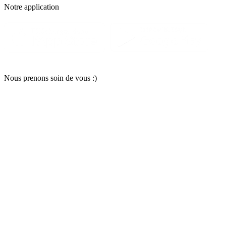
Notre applic
a
tion
Nous pr
e
nons soin
d
e vous :)