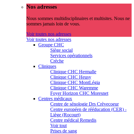
Nos adresses
Nous sommes multidisciplinaires et multisites. Nous ne
sommes jamais loin de vous.
Voir toutes nos adresses
Voir toutes nos adresses
Groupe CHC
Siège social
Services opérationnels
Crèche
Cliniques
Clinique CHC Hermalle
Clinique CHC Heusy
Clinique CHC MontLégia
Clinique CHC Waremme
Foyer Horizon CHC Moresnet
Centres médicaux
Centre de sénologie Drs Crèvecoeur
Centre européen de rééducation (CER) -
Liège (Rocourt)
Centre médical Remedis
Voir tout
Prises de sang