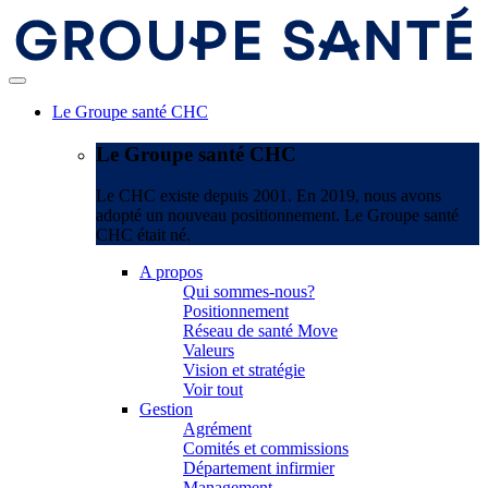
Le Groupe santé CHC
Le Groupe santé CHC
Le CHC existe depuis 2001. En 2019, nous avons
adopté un nouveau positionnement. Le Groupe santé
CHC était né.
A propos
Qui sommes-nous?
Positionnement
Réseau de santé Move
Valeurs
Vision et stratégie
Voir tout
Gestion
Agrément
Comités et commissions
Département infirmier
Management