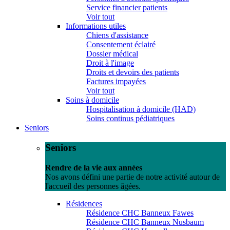
Service financier patients
Voir tout
Informations utiles
Chiens d'assistance
Consentement éclairé
Dossier médical
Droit à l'image
Droits et devoirs des patients
Factures impayées
Voir tout
Soins à domicile
Hospitalisation à domicile (HAD)
Soins continus pédiatriques
Seniors
Seniors
Rendre de la vie aux années
Nos avons défini une partie de notre activité autour de
l'accueil des personnes âgées.
Résidences
Résidence CHC Banneux Fawes
Résidence CHC Banneux Nusbaum