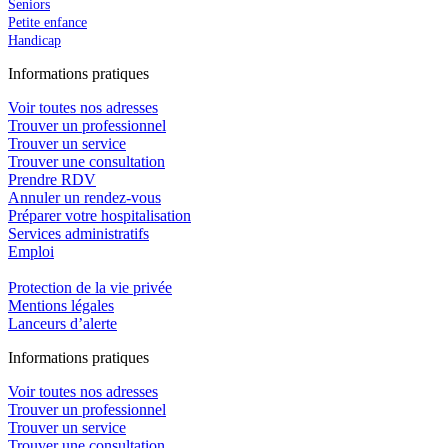
Seniors
Petite enfance
Handicap
In
f
ormations pra
t
iques
Voir toutes nos adresses
Trouver un professionnel
Trouver un service
Trouver une consultation
Prendre RDV
Annuler un rendez-vous
Préparer votre hospitalisation
Services administratifs
Emploi​
Protection de la vie privée
Mentions légales
Lanceurs d’alerte
In
f
ormations pra
t
iques
Voir toutes nos adresses
Trouver un professionnel
Trouver un service
Trouver une consultation