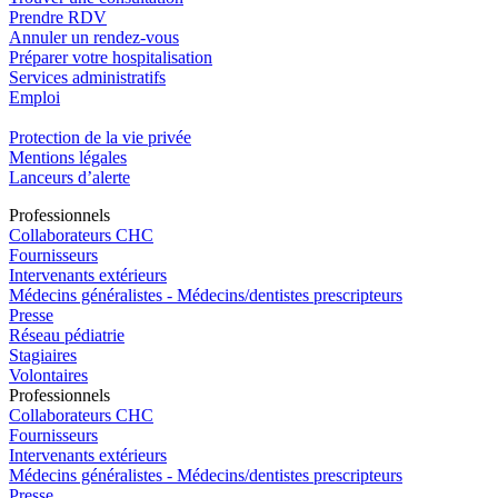
Prendre RDV
Annuler un rendez-vous
Préparer votre hospitalisation
Services administratifs
Emploi​
Protection de la vie privée
Mentions légales
Lanceurs d’alerte
Pro
f
essionn
e
ls
Collaborateurs CHC
Fournisseurs
Intervenants extérieurs
Médecins généralistes - Médecins/dentistes prescripteurs
Presse
Réseau pédiatrie
Stagiaires
Volontaires
Pro
f
essionn
e
ls
Collaborateurs CHC
Fournisseurs
Intervenants extérieurs
Médecins généralistes - Médecins/dentistes prescripteurs
Presse