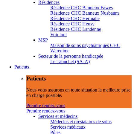
Résidences
Résidence CHC Banneux Fawes
Résidence CHC Banneux Nusbaum
Résidence CHC Hermalle
Résidence CHC Heusy
Résidence CHC Landenne
Voir tout
MSP
Maison de soins psychiatriques CHC
Waremme
Secteur de la personne handicapée
Le Tabuchet (SAJA)
Patients
Patients
Nous vous assurons en toute situation la meilleure prise
en charge possible.
Prendre rendez-vous
Prendre rendez-vous
Services et médecins
Médecins et prestataires de soins
Services médicaux
Pôles