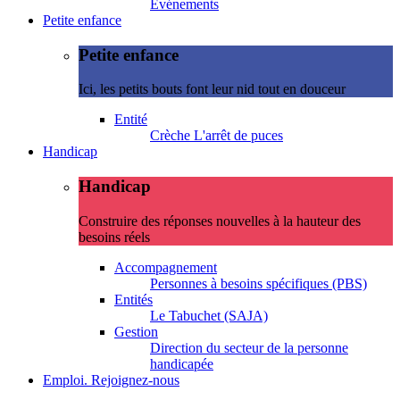
Evénements
Petite enfance
Petite enfance
Ici, les petits bouts font leur nid tout en douceur
Entité
Crèche L'arrêt de puces
Handicap
Handicap
Construire des réponses nouvelles à la hauteur des
besoins réels
Accompagnement
Personnes à besoins spécifiques (PBS)
Entités
Le Tabuchet (SAJA)
Gestion
Direction du secteur de la personne
handicapée
Emploi. Rejoignez-nous