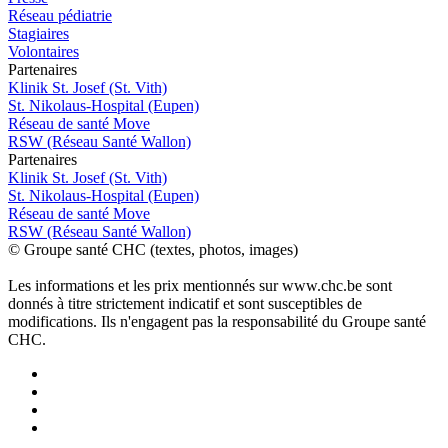
Réseau pédiatrie
Stagiaires
Volontaires
P
a
rtenai
r
es
Klinik St. Josef (St. Vith)
St. Nikolaus-Hospital (Eupen)
Réseau de santé Move
RSW (Réseau Santé Wallon)
P
a
rtenai
r
es
Klinik St. Josef (St. Vith)
St. Nikolaus-Hospital (Eupen)
Réseau de santé Move
RSW (Réseau Santé Wallon)
© Groupe santé CHC (textes, photos, images)
Les informations et les prix mentionnés sur www.chc.be sont
donnés à titre strictement indicatif et sont susceptibles de
modifications. Ils n'engagent pas la responsabilité du Groupe santé
CHC.