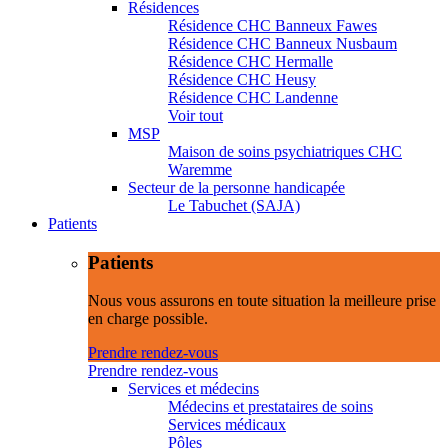
Résidences
Résidence CHC Banneux Fawes
Résidence CHC Banneux Nusbaum
Résidence CHC Hermalle
Résidence CHC Heusy
Résidence CHC Landenne
Voir tout
MSP
Maison de soins psychiatriques CHC
Waremme
Secteur de la personne handicapée
Le Tabuchet (SAJA)
Patients
Patients
Nous vous assurons en toute situation la meilleure prise
en charge possible.
Prendre rendez-vous
Prendre rendez-vous
Services et médecins
Médecins et prestataires de soins
Services médicaux
Pôles