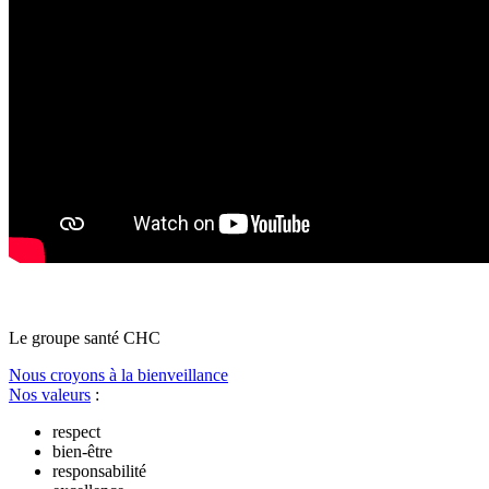
Le
g
roupe s
a
nté CHC
Nous croyons à la bienveillance
Nos valeurs
:
respect
bien-être
responsabilité