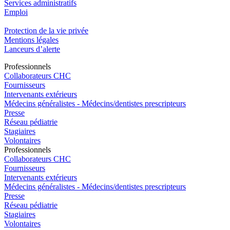
Services administratifs
Emploi​
Protection de la vie privée
Mentions légales
Lanceurs d’alerte
Pro
f
essionn
e
ls
Collaborateurs CHC
Fournisseurs
Intervenants extérieurs
Médecins généralistes - Médecins/dentistes prescripteurs
Presse
Réseau pédiatrie
Stagiaires
Volontaires
Pro
f
essionn
e
ls
Collaborateurs CHC
Fournisseurs
Intervenants extérieurs
Médecins généralistes - Médecins/dentistes prescripteurs
Presse
Réseau pédiatrie
Stagiaires
Volontaires