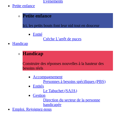
Evénements
Petite enfance
Petite enfance
Ici, les petits bouts font leur nid tout en douceur
Entité
Crèche L'arrêt de puces
Handicap
Handicap
Construire des réponses nouvelles à la hauteur des
besoins réels
Accompagnement
Personnes à besoins spécifiques (PBS)
Entités
Le Tabuchet (SAJA)
Gestion
Direction du secteur de la personne
handicapée
Emploi. Rejoignez-nous