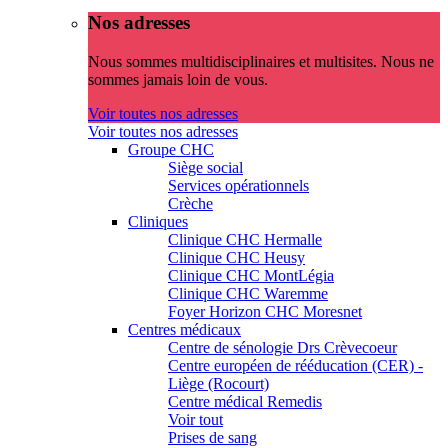
Nos adresses
Nous sommes multidisciplinaires et multisites. Nous ne
sommes jamais loin de vous.
Voir toutes nos adresses
Voir toutes nos adresses
Groupe CHC
Siège social
Services opérationnels
Crèche
Cliniques
Clinique CHC Hermalle
Clinique CHC Heusy
Clinique CHC MontLégia
Clinique CHC Waremme
Foyer Horizon CHC Moresnet
Centres médicaux
Centre de sénologie Drs Crèvecoeur
Centre européen de rééducation (CER) -
Liège (Rocourt)
Centre médical Remedis
Voir tout
Prises de sang