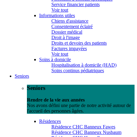
Service financier patients
Voir tout
Informations utiles
Chiens d'assistance
Consentement éclairé
Dossier médical
Droit à l'image
Droits et devoirs des patients
Factures impayées
Voir tout
Soins à domicile
Hospitalisation à domicile (HAD)
Soins continus pédiatriques
Seniors
Seniors
Rendre de la vie aux années
Nos avons défini une partie de notre activité autour de
l'accueil des personnes âgées.
Résidences
Résidence CHC Banneux Fawes
Résidence CHC Banneux Nusbaum