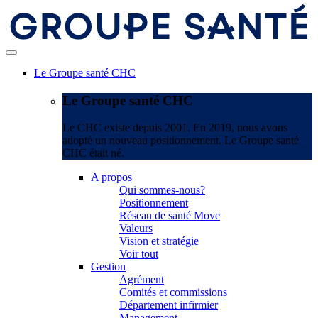
Le Groupe santé CHC
Le Groupe santé CHC
Le CHC existe depuis 2001. En 2019, nous avons
adopté un nouveau positionnement. Le Groupe santé
CHC était né.
A propos
Qui sommes-nous?
Positionnement
Réseau de santé Move
Valeurs
Vision et stratégie
Voir tout
Gestion
Agrément
Comités et commissions
Département infirmier
Management