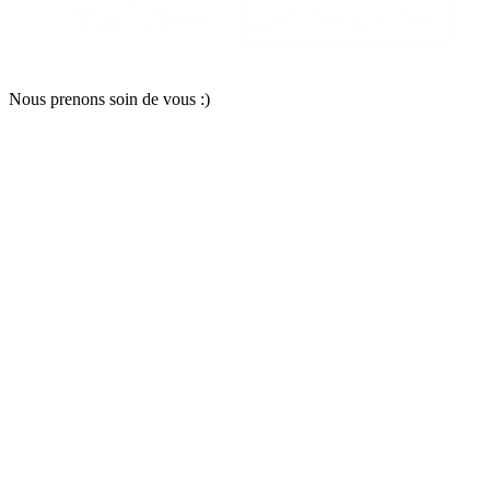
Nous pr
e
nons soin
d
e vous :)