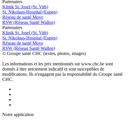
P
a
rtenai
r
es
Klinik St. Josef (St. Vith)
St. Nikolaus-Hospital (Eupen)
Réseau de santé Move
RSW (Réseau Santé Wallon)
P
a
rtenai
r
es
Klinik St. Josef (St. Vith)
St. Nikolaus-Hospital (Eupen)
Réseau de santé Move
RSW (Réseau Santé Wallon)
© Groupe santé CHC (textes, photos, images)
Les informations et les prix mentionnés sur www.chc.be sont
donnés à titre strictement indicatif et sont susceptibles de
modifications. Ils n'engagent pas la responsabilité du Groupe santé
CHC.
Notre applic
a
tion