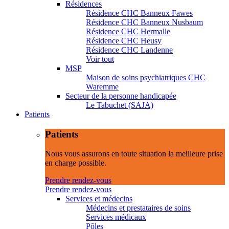
Résidences
Résidence CHC Banneux Fawes
Résidence CHC Banneux Nusbaum
Résidence CHC Hermalle
Résidence CHC Heusy
Résidence CHC Landenne
Voir tout
MSP
Maison de soins psychiatriques CHC
Waremme
Secteur de la personne handicapée
Le Tabuchet (SAJA)
Patients
Patients
Nous vous assurons en toute situation la meilleure prise
en charge possible.
Prendre rendez-vous
Prendre rendez-vous
Services et médecins
Médecins et prestataires de soins
Services médicaux
Pôles