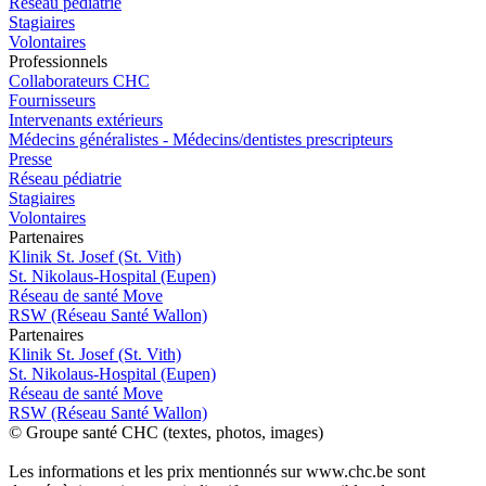
Réseau pédiatrie
Stagiaires
Volontaires
Pro
f
essionn
e
ls
Collaborateurs CHC
Fournisseurs
Intervenants extérieurs
Médecins généralistes - Médecins/dentistes prescripteurs
Presse
Réseau pédiatrie
Stagiaires
Volontaires
P
a
rtenai
r
es
Klinik St. Josef (St. Vith)
St. Nikolaus-Hospital (Eupen)
Réseau de santé Move
RSW (Réseau Santé Wallon)
P
a
rtenai
r
es
Klinik St. Josef (St. Vith)
St. Nikolaus-Hospital (Eupen)
Réseau de santé Move
RSW (Réseau Santé Wallon)
© Groupe santé CHC (textes, photos, images)
Les informations et les prix mentionnés sur www.chc.be sont