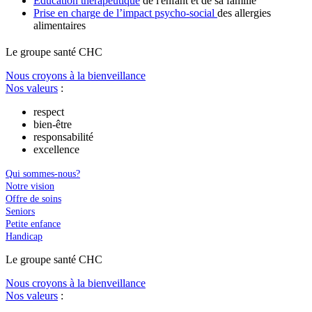
Education thérapeutique
de l'enfant et de sa famille
Prise en charge de l’impact psycho-social
des allergies
alimentaires
Le
g
roupe s
a
nté CHC
Nous croyons à la bienveillance
Nos valeurs
:
respect
bien-être
responsabilité
excellence
Qui sommes-nous?
Notre vision
Offre de soins
Seniors
Petite enfance
Handicap
Le
g
roupe s
a
nté CHC
Nous croyons à la bienveillance
Nos valeurs
: