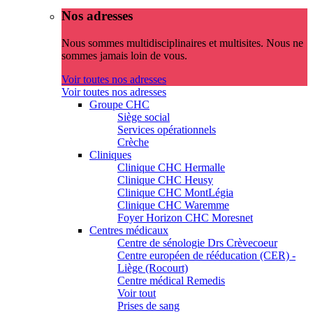
Nos adresses
Nous sommes multidisciplinaires et multisites. Nous ne
sommes jamais loin de vous.
Voir toutes nos adresses
Voir toutes nos adresses
Groupe CHC
Siège social
Services opérationnels
Crèche
Cliniques
Clinique CHC Hermalle
Clinique CHC Heusy
Clinique CHC MontLégia
Clinique CHC Waremme
Foyer Horizon CHC Moresnet
Centres médicaux
Centre de sénologie Drs Crèvecoeur
Centre européen de rééducation (CER) -
Liège (Rocourt)
Centre médical Remedis
Voir tout
Prises de sang