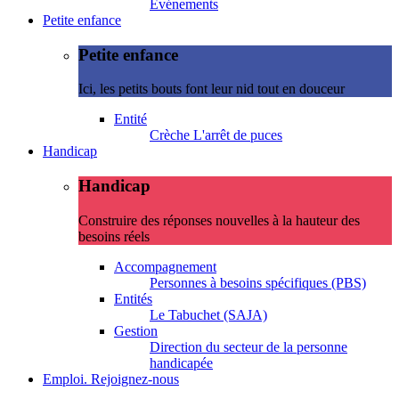
Evénements
Petite enfance
Petite enfance
Ici, les petits bouts font leur nid tout en douceur
Entité
Crèche L'arrêt de puces
Handicap
Handicap
Construire des réponses nouvelles à la hauteur des
besoins réels
Accompagnement
Personnes à besoins spécifiques (PBS)
Entités
Le Tabuchet (SAJA)
Gestion
Direction du secteur de la personne
handicapée
Emploi. Rejoignez-nous