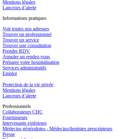
Mentions légales
Lanceurs d’alerte
In
f
ormations pra
t
iques
Voir toutes nos adresses
Trouver un professionnel
Trouver un service
Trouver une consultation
Prendre RDV
Annuler un rendez-vous
Préparer votre hospitalisation
Services administratifs
Emploi​
Protection de la vie privée
Mentions légales
Lanceurs d’alerte
Pro
f
essionn
e
ls
Collaborateurs CHC
Fournisseurs
Intervenants extérieurs
Médecins généralistes - Médecins/dentistes prescripteurs
Presse