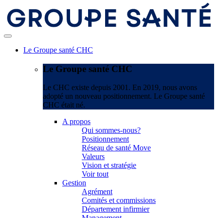
Le Groupe santé CHC
Le Groupe santé CHC
Le CHC existe depuis 2001. En 2019, nous avons
adopté un nouveau positionnement. Le Groupe santé
CHC était né.
A propos
Qui sommes-nous?
Positionnement
Réseau de santé Move
Valeurs
Vision et stratégie
Voir tout
Gestion
Agrément
Comités et commissions
Département infirmier
Management