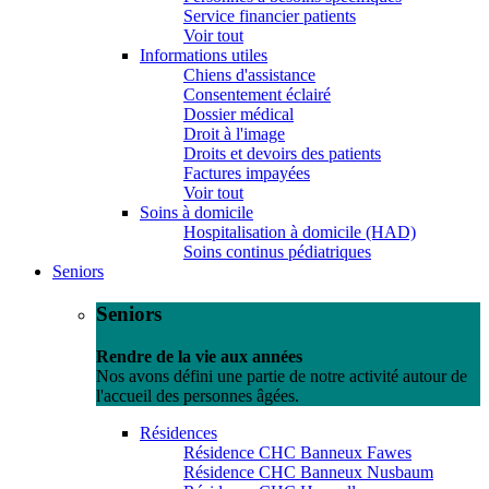
Service financier patients
Voir tout
Informations utiles
Chiens d'assistance
Consentement éclairé
Dossier médical
Droit à l'image
Droits et devoirs des patients
Factures impayées
Voir tout
Soins à domicile
Hospitalisation à domicile (HAD)
Soins continus pédiatriques
Seniors
Seniors
Rendre de la vie aux années
Nos avons défini une partie de notre activité autour de
l'accueil des personnes âgées.
Résidences
Résidence CHC Banneux Fawes
Résidence CHC Banneux Nusbaum