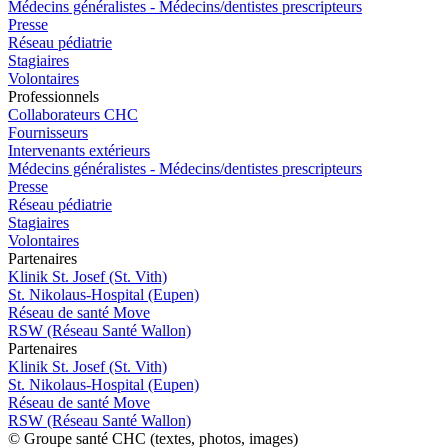
Médecins généralistes - Médecins/dentistes prescripteurs
Presse
Réseau pédiatrie
Stagiaires
Volontaires
Pro
f
essionn
e
ls
Collaborateurs CHC
Fournisseurs
Intervenants extérieurs
Médecins généralistes - Médecins/dentistes prescripteurs
Presse
Réseau pédiatrie
Stagiaires
Volontaires
P
a
rtenai
r
es
Klinik St. Josef (St. Vith)
St. Nikolaus-Hospital (Eupen)
Réseau de santé Move
RSW (Réseau Santé Wallon)
P
a
rtenai
r
es
Klinik St. Josef (St. Vith)
St. Nikolaus-Hospital (Eupen)
Réseau de santé Move
RSW (Réseau Santé Wallon)
© Groupe santé CHC (textes, photos, images)