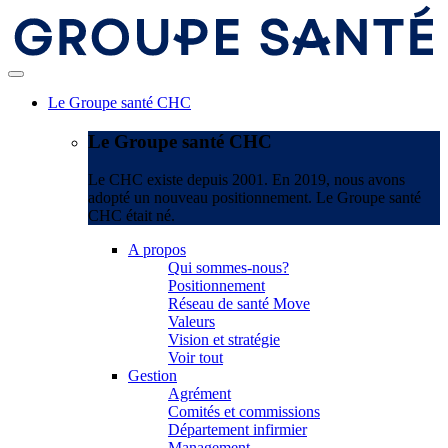
Le Groupe santé CHC
Le Groupe santé CHC
Le CHC existe depuis 2001. En 2019, nous avons
adopté un nouveau positionnement. Le Groupe santé
CHC était né.
A propos
Qui sommes-nous?
Positionnement
Réseau de santé Move
Valeurs
Vision et stratégie
Voir tout
Gestion
Agrément
Comités et commissions
Département infirmier
Management