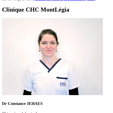
Clinique CHC MontLégia
Dr Constance JEHAES