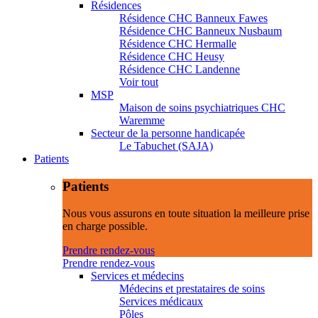
Résidences
Résidence CHC Banneux Fawes
Résidence CHC Banneux Nusbaum
Résidence CHC Hermalle
Résidence CHC Heusy
Résidence CHC Landenne
Voir tout
MSP
Maison de soins psychiatriques CHC
Waremme
Secteur de la personne handicapée
Le Tabuchet (SAJA)
Patients
Patients
Nous vous assurons en toute situation la meilleure prise
en charge possible.
Prendre rendez-vous
Prendre rendez-vous
Services et médecins
Médecins et prestataires de soins
Services médicaux
Pôles