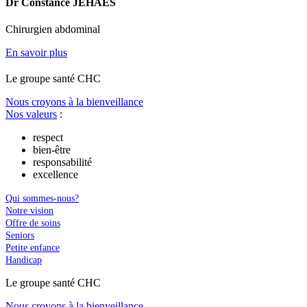
Dr Constance JEHAES
Chirurgien abdominal
En savoir plus
Le
g
roupe s
a
nté CHC
Nous croyons à la bienveillance
Nos valeurs
:
respect
bien-être
responsabilité
excellence
Qui sommes-nous?
Notre vision
Offre de soins
Seniors
Petite enfance
Handicap
Le
g
roupe s
a
nté CHC
Nous croyons à la bienveillance