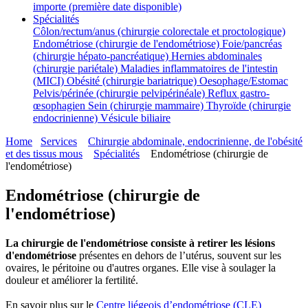
importe (première date disponible)
Spécialités
Côlon/rectum/anus (chirurgie colorectale et proctologique)
Endométriose (chirurgie de l'endométriose)
Foie/pancréas
(chirurgie hépato-pancréatique)
Hernies abdominales
(chirurgie pariétale)
Maladies inflammatoires de l'intestin
(MICI)
Obésité (chirurgie bariatrique)
Oesophage/Estomac
Pelvis/périnée (chirurgie pelvipérinéale)
Reflux gastro-
œsophagien
Sein (chirurgie mammaire)
Thyroïde (chirurgie
endocrinienne)
Vésicule biliaire
Home
Services
Chirurgie abdominale, endocrinienne, de l'obésité
et des tissus mous
Spécialités
Endométriose (chirurgie de
l'endométriose)
Endométriose (chirurgie de
l'endométriose)
La chirurgie de l'endométriose consiste à retirer les lésions
d'endométriose
présentes en dehors de l’utérus, souvent sur les
ovaires, le péritoine ou d'autres organes. Elle vise à soulager la
douleur et améliorer la fertilité.
En savoir plus sur le
Centre liégeois d’endométriose (CLE)