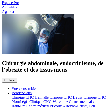
Espace Pro
Actualités
Agenda
Chirurgie abdominale, endocrinienne, de
l'obésité et des tissus mous
Explorer
Vue d'ensemble
Rendez-vous
Clinique CHC Hermalle
Clinique CHC Heusy
Clinique CHC
MontLégia
Clinique CHC Waremme
Centre médical du
Haut-Pré
Centre médical l'Ecoute - Beyne-Heusay
Peu