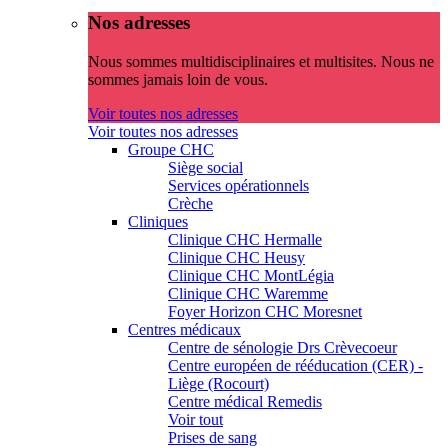
Nos adresses
Nous sommes multidisciplinaires et multisites. Nous ne
sommes jamais loin de vous.
Voir toutes nos adresses
Voir toutes nos adresses
Groupe CHC
Siège social
Services opérationnels
Crèche
Cliniques
Clinique CHC Hermalle
Clinique CHC Heusy
Clinique CHC MontLégia
Clinique CHC Waremme
Foyer Horizon CHC Moresnet
Centres médicaux
Centre de sénologie Drs Crèvecoeur
Centre européen de rééducation (CER) -
Liège (Rocourt)
Centre médical Remedis
Voir tout
Prises de sang