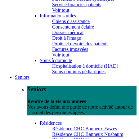
Service financier patients
Voir tout
Informations utiles
Chiens d'assistance
Consentement éclairé
Dossier médical
Droit à l'image
Droits et devoirs des patients
Factures impayées
Voir tout
Soins à domicile
Hospitalisation à domicile (HAD)
Soins continus pédiatriques
Seniors
Seniors
Rendre de la vie aux années
Nos avons défini une partie de notre activité autour de
l'accueil des personnes âgées.
Résidences
Résidence CHC Banneux Fawes
Résidence CHC Banneux Nusbaum