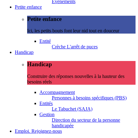
Evénements
Petite enfance
Petite enfance
Ici, les petits bouts font leur nid tout en douceur
Entité
Crèche L'arrêt de puces
Handicap
Handicap
Construire des réponses nouvelles à la hauteur des
besoins réels
Accompagnement
Personnes à besoins spécifiques (PBS)
Entités
Le Tabuchet (SAJA)
Gestion
Direction du secteur de la personne
handicapée
Emploi. Rejoignez-nous