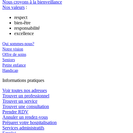
Nous croyons à la bienveillance
Nos valeurs
:
respect
bien-être
responsabilité
excellence
Qui sommes-nous?
Notre vision
Offre de soins
Seniors
Petite enfance
Handicap
In
f
ormations pra
t
iques
Voir toutes nos adresses
Trouver un professionnel
Trouver un service
Trouver une consultation
Prendre RDV
Annuler un rendez-vous
Préparer votre hospitalisation
Services administratifs