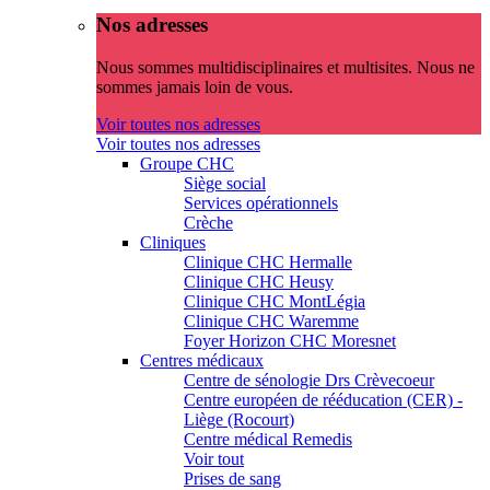
Nos adresses
Nous sommes multidisciplinaires et multisites. Nous ne
sommes jamais loin de vous.
Voir toutes nos adresses
Voir toutes nos adresses
Groupe CHC
Siège social
Services opérationnels
Crèche
Cliniques
Clinique CHC Hermalle
Clinique CHC Heusy
Clinique CHC MontLégia
Clinique CHC Waremme
Foyer Horizon CHC Moresnet
Centres médicaux
Centre de sénologie Drs Crèvecoeur
Centre européen de rééducation (CER) -
Liège (Rocourt)
Centre médical Remedis
Voir tout
Prises de sang