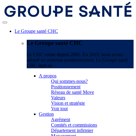
Le Groupe santé CHC
Le Groupe santé CHC
Le CHC existe depuis 2001. En 2019, nous avons
adopté un nouveau positionnement. Le Groupe santé
CHC était né.
A propos
Qui sommes-nous?
Positionnement
Réseau de santé Move
Valeurs
Vision et stratégie
Voir tout
Gestion
Agrément
Comités et commissions
Département infirmier
Management