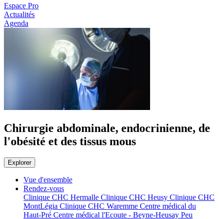
Espace Pro
Actualités
Agenda
Chirurgie abdominale, endocrinienne, de
l'obésité et des tissus mous
Explorer
Vue d'ensemble
Rendez-vous
Clinique CHC Hermalle
Clinique CHC Heusy
Clinique CHC
MontLégia
Clinique CHC Waremme
Centre médical du
Haut-Pré
Centre médical l'Ecoute - Beyne-Heusay
Peu