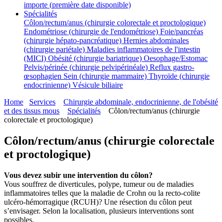
importe (première date disponible)
Spécialités
Côlon/rectum/anus (chirurgie colorectale et proctologique)
Endométriose (chirurgie de l'endométriose)
Foie/pancréas
(chirurgie hépato-pancréatique)
Hernies abdominales
(chirurgie pariétale)
Maladies inflammatoires de l'intestin
(MICI)
Obésité (chirurgie bariatrique)
Oesophage/Estomac
Pelvis/périnée (chirurgie pelvipérinéale)
Reflux gastro-
œsophagien
Sein (chirurgie mammaire)
Thyroïde (chirurgie
endocrinienne)
Vésicule biliaire
Home
Services
Chirurgie abdominale, endocrinienne, de l'obésité
et des tissus mous
Spécialités
Côlon/rectum/anus (chirurgie
colorectale et proctologique)
Côlon/rectum/anus (chirurgie colorectale
et proctologique)
Vous devez subir une intervention du côlon?
Vous souffrez de diverticules, polype, tumeur ou de maladies
inflammatoires telles que la maladie de Crohn ou la recto-colite
ulcéro-hémorragique (RCUH)? Une résection du côlon peut
s’envisager. Selon la localisation, plusieurs interventions sont
possibles.