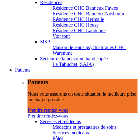
Résidences
Résidence CHC Banneux Fawes
Résidence CHC Banneux Nusbaum
Résidence CHC Hermalle
Résidence CHC Heusy
Résidence CHC Landenne
Voir tout
MSP
Maison de soins psychiatriques CHC
Waremme
Secteur de la personne handicapée
Le Tabuchet (SAJA)
Patients
Patients
Nous vous assurons en toute situation la meilleure prise
en charge possible.
Prendre rendez-vous
Prendre rendez-vous
Services et médecins
Médecins et prestataires de soins
Services médicaux
Pôles