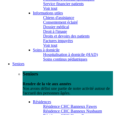
Service financier patients
Voir tout
Informations utiles
Chiens d'assistance
Consentement éclairé
Dossier médical
Droit à l'image
Droits et devoirs des patients
Factures impayées
Voir tout
Soins à domicile
Hospitalisation à domicile (HAD)
Soins continus pédiatriques
Seniors
Seniors
Rendre de la vie aux années
Nos avons défini une partie de notre activité autour de
l'accueil des personnes âgées.
Résidences
Résidence CHC Banneux Fawes
Résidence CHC Banneux Nusbaum