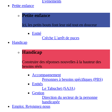
Evénements
Petite enfance
Petite enfance
Ici, les petits bouts font leur nid tout en douceur
Entité
Crèche L'arrêt de puces
Handicap
Handicap
Construire des réponses nouvelles à la hauteur des
besoins réels
Accompagnement
Personnes à besoins spécifiques (PBS)
Entités
Le Tabuchet (SAJA)
Gestion
Direction du secteur de la personne
handicapée
Emploi. Rejoignez-nous