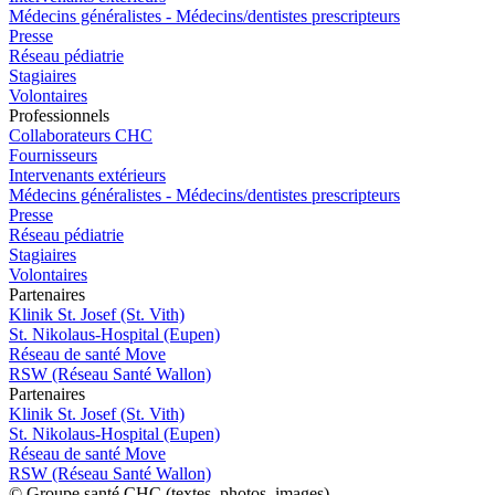
Médecins généralistes - Médecins/dentistes prescripteurs
Presse
Réseau pédiatrie
Stagiaires
Volontaires
Pro
f
essionn
e
ls
Collaborateurs CHC
Fournisseurs
Intervenants extérieurs
Médecins généralistes - Médecins/dentistes prescripteurs
Presse
Réseau pédiatrie
Stagiaires
Volontaires
P
a
rtenai
r
es
Klinik St. Josef (St. Vith)
St. Nikolaus-Hospital (Eupen)
Réseau de santé Move
RSW (Réseau Santé Wallon)
P
a
rtenai
r
es
Klinik St. Josef (St. Vith)
St. Nikolaus-Hospital (Eupen)
Réseau de santé Move
RSW (Réseau Santé Wallon)
© Groupe santé CHC (textes, photos, images)