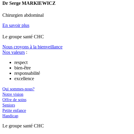
Dr Serge MARKIEWICZ
Chirurgien abdominal
En savoir plus
Le
g
roupe s
a
nté CHC
Nous croyons à la bienveillance
Nos valeurs
:
respect
bien-être
responsabilité
excellence
Qui sommes-nous?
Notre vision
Offre de soins
Seniors
Petite enfance
Handicap
Le
g
roupe s
a
nté CHC