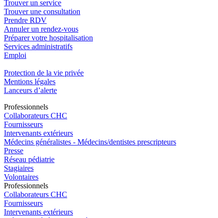
Trouver un service
Trouver une consultation
Prendre RDV
Annuler un rendez-vous
Préparer votre hospitalisation
Services administratifs
Emploi​
Protection de la vie privée
Mentions légales
Lanceurs d’alerte
Pro
f
essionn
e
ls
Collaborateurs CHC
Fournisseurs
Intervenants extérieurs
Médecins généralistes - Médecins/dentistes prescripteurs
Presse
Réseau pédiatrie
Stagiaires
Volontaires
Pro
f
essionn
e
ls
Collaborateurs CHC
Fournisseurs
Intervenants extérieurs