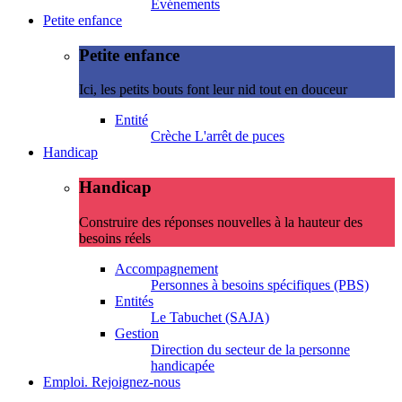
Evénements
Petite enfance
Petite enfance
Ici, les petits bouts font leur nid tout en douceur
Entité
Crèche L'arrêt de puces
Handicap
Handicap
Construire des réponses nouvelles à la hauteur des
besoins réels
Accompagnement
Personnes à besoins spécifiques (PBS)
Entités
Le Tabuchet (SAJA)
Gestion
Direction du secteur de la personne
handicapée
Emploi. Rejoignez-nous