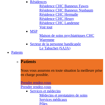
Résidences
Résidence CHC Banneux Fawes
Résidence CHC Banneux Nusbaum
Résidence CHC Hermalle
Résidence CHC Heusy
Résidence CHC Landenne
Voir tout
MSP
Maison de soins psychiatriques CHC
Waremme
Secteur de la personne handicapée
Le Tabuchet (SAJA)
Patients
Patients
Nous vous assurons en toute situation la meilleure prise
en charge possible.
Prendre rendez-vous
Prendre rendez-vous
Services et médecins
Médecins et prestataires de soins
Services médicaux
Pôles