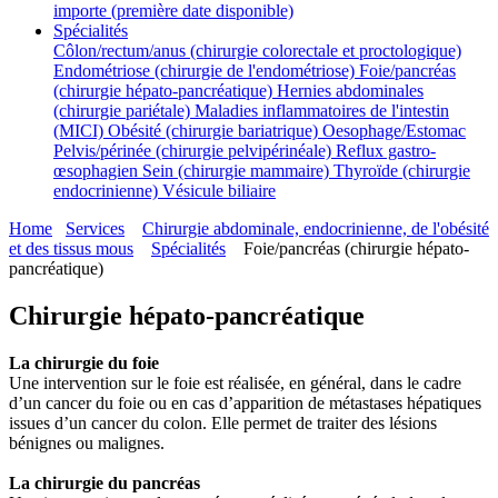
importe (première date disponible)
Spécialités
Côlon/rectum/anus (chirurgie colorectale et proctologique)
Endométriose (chirurgie de l'endométriose)
Foie/pancréas
(chirurgie hépato-pancréatique)
Hernies abdominales
(chirurgie pariétale)
Maladies inflammatoires de l'intestin
(MICI)
Obésité (chirurgie bariatrique)
Oesophage/Estomac
Pelvis/périnée (chirurgie pelvipérinéale)
Reflux gastro-
œsophagien
Sein (chirurgie mammaire)
Thyroïde (chirurgie
endocrinienne)
Vésicule biliaire
Home
Services
Chirurgie abdominale, endocrinienne, de l'obésité
et des tissus mous
Spécialités
Foie/pancréas (chirurgie hépato-
pancréatique)
Chirurgie hépato-pancréatique
La chirurgie du foie
Une intervention sur le foie est réalisée, en général, dans le cadre
d’un cancer du foie ou en cas d’apparition de métastases hépatiques
issues d’un cancer du colon. Elle permet de traiter des lésions
bénignes ou malignes.
La chirurgie du pancréas