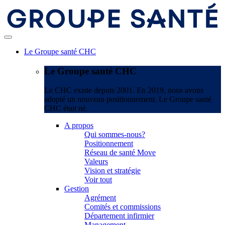
Le Groupe santé CHC
Le Groupe santé CHC
Le CHC existe depuis 2001. En 2019, nous avons
adopté un nouveau positionnement. Le Groupe santé
CHC était né.
A propos
Qui sommes-nous?
Positionnement
Réseau de santé Move
Valeurs
Vision et stratégie
Voir tout
Gestion
Agrément
Comités et commissions
Département infirmier
Management