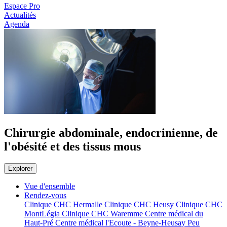
Espace Pro
Actualités
Agenda
Chirurgie abdominale, endocrinienne, de
l'obésité et des tissus mous
Explorer
Vue d'ensemble
Rendez-vous
Clinique CHC Hermalle
Clinique CHC Heusy
Clinique CHC
MontLégia
Clinique CHC Waremme
Centre médical du
Haut-Pré
Centre médical l'Ecoute - Beyne-Heusay
Peu