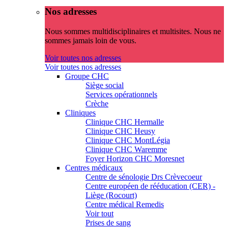
Nos adresses
Nous sommes multidisciplinaires et multisites. Nous ne
sommes jamais loin de vous.
Voir toutes nos adresses
Voir toutes nos adresses
Groupe CHC
Siège social
Services opérationnels
Crèche
Cliniques
Clinique CHC Hermalle
Clinique CHC Heusy
Clinique CHC MontLégia
Clinique CHC Waremme
Foyer Horizon CHC Moresnet
Centres médicaux
Centre de sénologie Drs Crèvecoeur
Centre européen de rééducation (CER) -
Liège (Rocourt)
Centre médical Remedis
Voir tout
Prises de sang