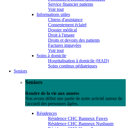
Service financier patients
Voir tout
Informations utiles
Chiens d'assistance
Consentement éclairé
Dossier médical
Droit à l'image
Droits et devoirs des patients
Factures impayées
Voir tout
Soins à domicile
Hospitalisation à domicile (HAD)
Soins continus pédiatriques
Seniors
Seniors
Rendre de la vie aux années
Nos avons défini une partie de notre activité autour de
l'accueil des personnes âgées.
Résidences
Résidence CHC Banneux Fawes
Résidence CHC Banneux Nusbaum