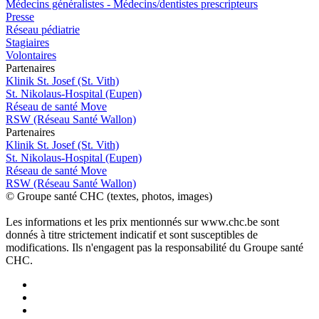
Médecins généralistes - Médecins/dentistes prescripteurs
Presse
Réseau pédiatrie
Stagiaires
Volontaires
P
a
rtenai
r
es
Klinik St. Josef (St. Vith)
St. Nikolaus-Hospital (Eupen)
Réseau de santé Move
RSW (Réseau Santé Wallon)
P
a
rtenai
r
es
Klinik St. Josef (St. Vith)
St. Nikolaus-Hospital (Eupen)
Réseau de santé Move
RSW (Réseau Santé Wallon)
© Groupe santé CHC (textes, photos, images)
Les informations et les prix mentionnés sur www.chc.be sont
donnés à titre strictement indicatif et sont susceptibles de
modifications. Ils n'engagent pas la responsabilité du Groupe santé
CHC.