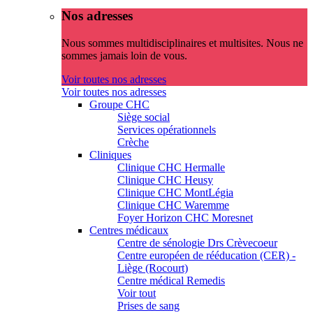
Nos adresses
Nous sommes multidisciplinaires et multisites. Nous ne
sommes jamais loin de vous.
Voir toutes nos adresses
Voir toutes nos adresses
Groupe CHC
Siège social
Services opérationnels
Crèche
Cliniques
Clinique CHC Hermalle
Clinique CHC Heusy
Clinique CHC MontLégia
Clinique CHC Waremme
Foyer Horizon CHC Moresnet
Centres médicaux
Centre de sénologie Drs Crèvecoeur
Centre européen de rééducation (CER) -
Liège (Rocourt)
Centre médical Remedis
Voir tout
Prises de sang