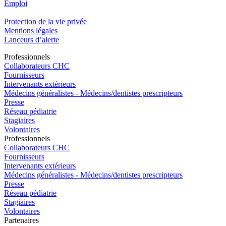
Emploi​
Protection de la vie privée
Mentions légales
Lanceurs d’alerte
Pro
f
essionn
e
ls
Collaborateurs CHC
Fournisseurs
Intervenants extérieurs
Médecins généralistes - Médecins/dentistes prescripteurs
Presse
Réseau pédiatrie
Stagiaires
Volontaires
Pro
f
essionn
e
ls
Collaborateurs CHC
Fournisseurs
Intervenants extérieurs
Médecins généralistes - Médecins/dentistes prescripteurs
Presse
Réseau pédiatrie
Stagiaires
Volontaires
P
a
rtenai
r
es