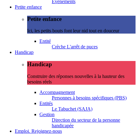
Evénements
Petite enfance
Petite enfance
Ici, les petits bouts font leur nid tout en douceur
Entité
Crèche L'arrêt de puces
Handicap
Handicap
Construire des réponses nouvelles à la hauteur des
besoins réels
Accompagnement
Personnes à besoins spécifiques (PBS)
Entités
Le Tabuchet (SAJA)
Gestion
Direction du secteur de la personne
handicapée
Emploi. Rejoignez-nous