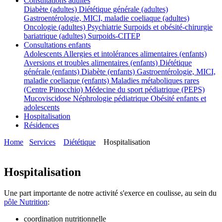
Consultations adultes
Diabète (adultes)
Diététique générale (adultes)
Gastroentérologie, MICI, maladie coeliaque (adultes)
Oncologie (adultes)
Psychiatrie
Surpoids et obésité-chirurgie
bariatrique (adultes)
Surpoids-CITEP
Consultations enfants
Adolescents
Allergies et intolérances alimentaires (enfants)
Aversions et troubles alimentaires (enfants)
Diététique
générale (enfants)
Diabète (enfants)
Gastroentérologie, MICI,
maladie coeliaque (enfants)
Maladies métaboliques rares
(Centre Pinocchio)
Médecine du sport pédiatrique (PEPS)
Mucoviscidose
Néphrologie pédiatrique
Obésité enfants et
adolescents
Hospitalisation
Résidences
Home
Services
Diététique
Hospitalisation
Hospitalisation
Une part importante de notre activité s'exerce en coulisse, au sein du
pôle Nutrition
:
coordination nutritionnelle