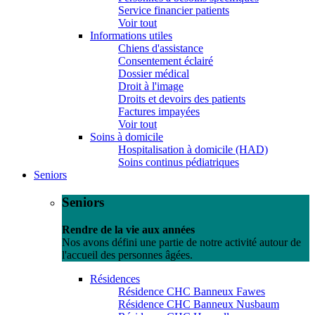
Service financier patients
Voir tout
Informations utiles
Chiens d'assistance
Consentement éclairé
Dossier médical
Droit à l'image
Droits et devoirs des patients
Factures impayées
Voir tout
Soins à domicile
Hospitalisation à domicile (HAD)
Soins continus pédiatriques
Seniors
Seniors
Rendre de la vie aux années
Nos avons défini une partie de notre activité autour de
l'accueil des personnes âgées.
Résidences
Résidence CHC Banneux Fawes
Résidence CHC Banneux Nusbaum