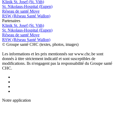
Klinik St. Josef (St. Vith)
St. Nikolaus-Hospital (Eupen)
Réseau de santé Move
RSW (Réseau Santé Wallon)
P
a
rtenai
r
es
Klinik St. Josef (St. Vith)
St. Nikolaus-Hospital (Eupen)
Réseau de santé Move
RSW (Réseau Santé Wallon)
© Groupe santé CHC (textes, photos, images)
Les informations et les prix mentionnés sur www.chc.be sont
donnés à titre strictement indicatif et sont susceptibles de
modifications. Ils n'engagent pas la responsabilité du Groupe santé
CHC.
Notre applic
a
tion