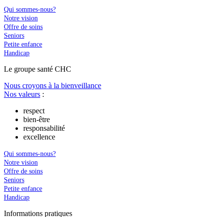
Qui sommes-nous?
Notre vision
Offre de soins
Seniors
Petite enfance
Handicap
Le
g
roupe s
a
nté CHC
Nous croyons à la bienveillance
Nos valeurs
:
respect
bien-être
responsabilité
excellence
Qui sommes-nous?
Notre vision
Offre de soins
Seniors
Petite enfance
Handicap
In
f
ormations pra
t
iques