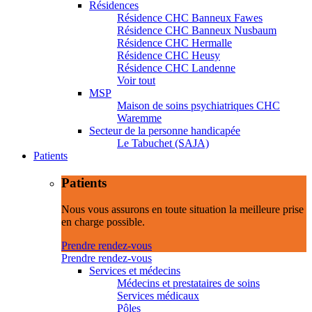
Résidences
Résidence CHC Banneux Fawes
Résidence CHC Banneux Nusbaum
Résidence CHC Hermalle
Résidence CHC Heusy
Résidence CHC Landenne
Voir tout
MSP
Maison de soins psychiatriques CHC
Waremme
Secteur de la personne handicapée
Le Tabuchet (SAJA)
Patients
Patients
Nous vous assurons en toute situation la meilleure prise
en charge possible.
Prendre rendez-vous
Prendre rendez-vous
Services et médecins
Médecins et prestataires de soins
Services médicaux
Pôles