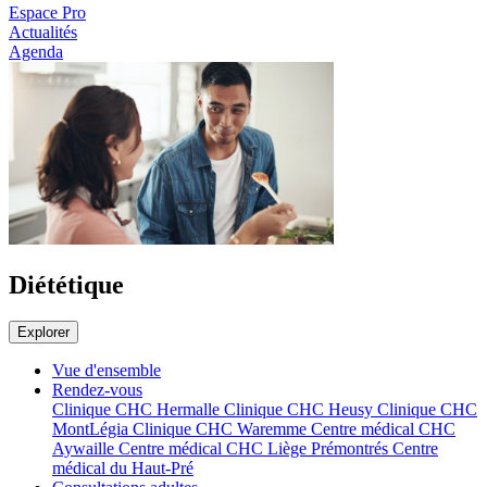
Espace Pro
Actualités
Agenda
Diététique
Explorer
Vue d'ensemble
Rendez-vous
Clinique CHC Hermalle
Clinique CHC Heusy
Clinique CHC
MontLégia
Clinique CHC Waremme
Centre médical CHC
Aywaille
Centre médical CHC Liège Prémontrés
Centre
médical du Haut-Pré