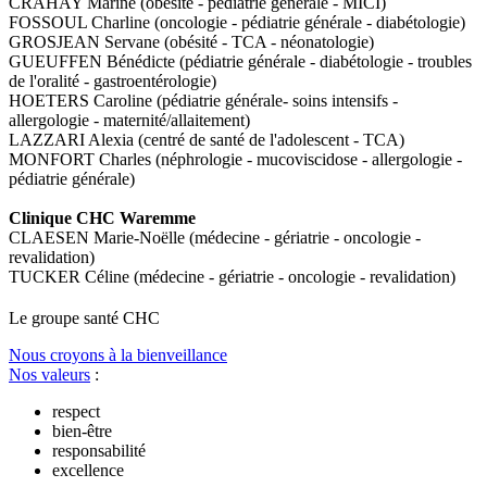
CRAHAY Marine (obésité - pédiatrie générale - MICI)
FOSSOUL Charline (oncologie - pédiatrie générale - diabétologie)
GROSJEAN Servane (obésité - TCA - néonatologie)
GUEUFFEN Bénédicte (pédiatrie générale - diabétologie - troubles
de l'oralité - gastroentérologie)
HOETERS Caroline (pédiatrie générale- soins intensifs -
allergologie - maternité/allaitement)
LAZZARI Alexia (centré de santé de l'adolescent - TCA)
MONFORT Charles (néphrologie - mucoviscidose - allergologie -
pédiatrie générale)
Clinique CHC Waremme
CLAESEN Marie-Noëlle (médecine - gériatrie - oncologie -
revalidation)
TUCKER Céline (médecine - gériatrie - oncologie - revalidation)
Le
g
roupe s
a
nté CHC
Nous croyons à la bienveillance
Nos valeurs
:
respect
bien-être
responsabilité
excellence