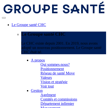
Le Groupe santé CHC
Le Groupe santé CHC
Le CHC existe depuis 2001. En 2019, nous avons
adopté un nouveau positionnement. Le Groupe santé
CHC était né.
A propos
Qui sommes-nous?
Positionnement
Réseau de santé Move
Valeurs
Vision et stratégie
Voir tout
Gestion
Agrément
Comités et commissions
Département infirmier
Management