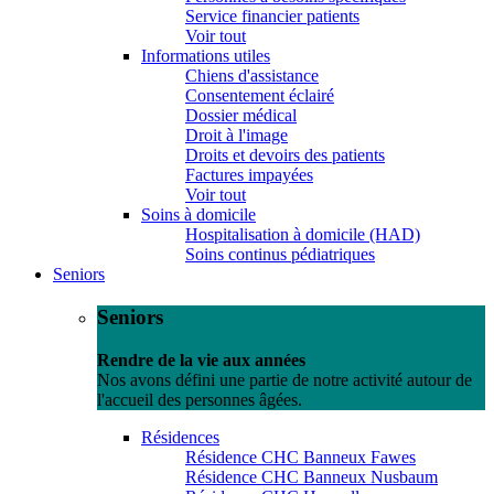
Service financier patients
Voir tout
Informations utiles
Chiens d'assistance
Consentement éclairé
Dossier médical
Droit à l'image
Droits et devoirs des patients
Factures impayées
Voir tout
Soins à domicile
Hospitalisation à domicile (HAD)
Soins continus pédiatriques
Seniors
Seniors
Rendre de la vie aux années
Nos avons défini une partie de notre activité autour de
l'accueil des personnes âgées.
Résidences
Résidence CHC Banneux Fawes
Résidence CHC Banneux Nusbaum