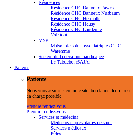
Résidences
Résidence CHC Banneux Fawes
Résidence CHC Banneux Nusbaum
Résidence CHC Hermalle
Résidence CHC Heusy
Résidence CHC Landenne
Voir tout
MSP
Maison de soins psychiatriques CHC
Waremme
Secteur de la personne handicapée
Le Tabuchet (SAJA)
Patients
Patients
Nous vous assurons en toute situation la meilleure prise
en charge possible.
Prendre rendez-vous
Prendre rendez-vous
Services et médecins
Médecins et prestataires de soins
Services médicaux
Pôles