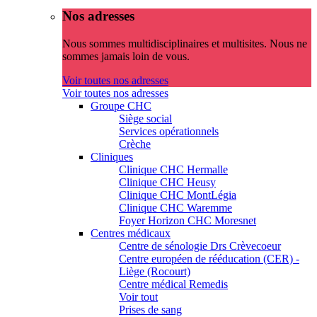
Nos adresses
Nous sommes multidisciplinaires et multisites. Nous ne
sommes jamais loin de vous.
Voir toutes nos adresses
Voir toutes nos adresses
Groupe CHC
Siège social
Services opérationnels
Crèche
Cliniques
Clinique CHC Hermalle
Clinique CHC Heusy
Clinique CHC MontLégia
Clinique CHC Waremme
Foyer Horizon CHC Moresnet
Centres médicaux
Centre de sénologie Drs Crèvecoeur
Centre européen de rééducation (CER) -
Liège (Rocourt)
Centre médical Remedis
Voir tout
Prises de sang