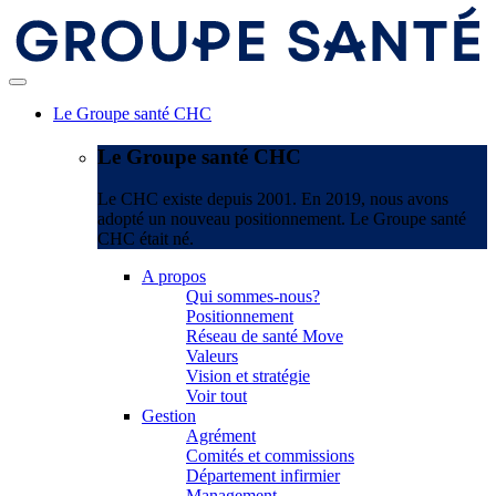
Le Groupe santé CHC
Le Groupe santé CHC
Le CHC existe depuis 2001. En 2019, nous avons
adopté un nouveau positionnement. Le Groupe santé
CHC était né.
A propos
Qui sommes-nous?
Positionnement
Réseau de santé Move
Valeurs
Vision et stratégie
Voir tout
Gestion
Agrément
Comités et commissions
Département infirmier
Management