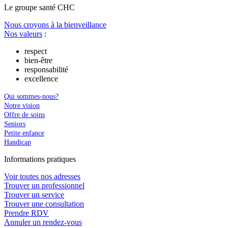
Le
g
roupe s
a
nté CHC
Nous croyons à la bienveillance
Nos valeurs
:
respect
bien-être
responsabilité
excellence
Qui sommes-nous?
Notre vision
Offre de soins
Seniors
Petite enfance
Handicap
In
f
ormations pra
t
iques
Voir toutes nos adresses
Trouver un professionnel
Trouver un service
Trouver une consultation
Prendre RDV
Annuler un rendez-vous