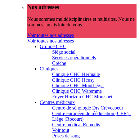
Nos adresses
Nous sommes multidisciplinaires et multisites. Nous ne
sommes jamais loin de vous.
Voir toutes nos adresses
Voir toutes nos adresses
Groupe CHC
Siège social
Services opérationnels
Crèche
Cliniques
Clinique CHC Hermalle
Clinique CHC Heusy
Clinique CHC MontLégia
Clinique CHC Waremme
Foyer Horizon CHC Moresnet
Centres médicaux
Centre de sénologie Drs Crèvecoeur
Centre européen de rééducation (CER) -
Liège (Rocourt)
Centre médical Remedis
Voir tout
Prises de sang