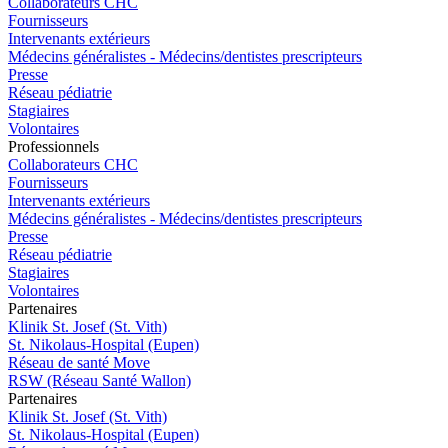
Collaborateurs CHC
Fournisseurs
Intervenants extérieurs
Médecins généralistes - Médecins/dentistes prescripteurs
Presse
Réseau pédiatrie
Stagiaires
Volontaires
Pro
f
essionn
e
ls
Collaborateurs CHC
Fournisseurs
Intervenants extérieurs
Médecins généralistes - Médecins/dentistes prescripteurs
Presse
Réseau pédiatrie
Stagiaires
Volontaires
P
a
rtenai
r
es
Klinik St. Josef (St. Vith)
St. Nikolaus-Hospital (Eupen)
Réseau de santé Move
RSW (Réseau Santé Wallon)
P
a
rtenai
r
es
Klinik St. Josef (St. Vith)
St. Nikolaus-Hospital (Eupen)