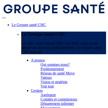
Le Groupe santé CHC
Le Groupe santé CHC
Le CHC existe depuis 2001. En 2019, nous avons
adopté un nouveau positionnement. Le Groupe santé
CHC était né.
A propos
Qui sommes-nous?
Positionnement
Réseau de santé Move
Valeurs
Vision et stratégie
Voir tout
Gestion
Agrément
Comités et commissions
Département infirmier
Management