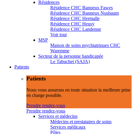
Résidences
Résidence CHC Banneux Fawes
Résidence CHC Banneux Nusbaum
Résidence CHC Hermalle
Résidence CHC Heusy
Résidence CHC Landenne
Voir tout
MSP
Maison de soins psychiatriques CHC
Waremme
Secteur de la personne handicapée
Le Tabuchet (SAJA)
Patients
Patients
Nous vous assurons en toute situation la meilleure prise
en charge possible.
Prendre rendez-vous
Prendre rendez-vous
Services et médecins
Médecins et prestataires de soins
Services médicaux
Pôles