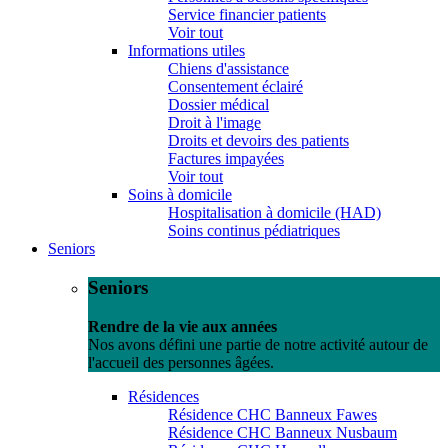
Service financier patients
Voir tout
Informations utiles
Chiens d'assistance
Consentement éclairé
Dossier médical
Droit à l'image
Droits et devoirs des patients
Factures impayées
Voir tout
Soins à domicile
Hospitalisation à domicile (HAD)
Soins continus pédiatriques
Seniors
Seniors
Rendre de la vie aux années
Nos avons défini une partie de notre activité autour de
l'accueil des personnes âgées.
Résidences
Résidence CHC Banneux Fawes
Résidence CHC Banneux Nusbaum