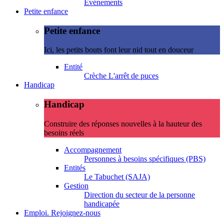
Evénements
Petite enfance
Petite enfance
Ici, les petits bouts font leur nid tout en douceur
Entité
Crèche L'arrêt de puces
Handicap
Handicap
Construire des réponses nouvelles à la hauteur des
besoins réels
Accompagnement
Personnes à besoins spécifiques (PBS)
Entités
Le Tabuchet (SAJA)
Gestion
Direction du secteur de la personne
handicapée
Emploi. Rejoignez-nous