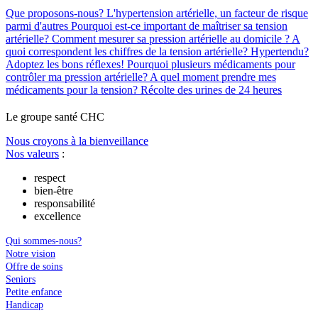
Que proposons-nous?
L'hypertension artérielle, un facteur de risque
parmi d'autres
Pourquoi est-ce important de maîtriser sa tension
artérielle?
Comment mesurer sa pression artérielle au domicile ?
A
quoi correspondent les chiffres de la tension artérielle?
Hypertendu?
Adoptez les bons réflexes!
Pourquoi plusieurs médicaments pour
contrôler ma pression artérielle?
A quel moment prendre mes
médicaments pour la tension?
Récolte des urines de 24 heures
Le
g
roupe s
a
nté CHC
Nous croyons à la bienveillance
Nos valeurs
:
respect
bien-être
responsabilité
excellence
Qui sommes-nous?
Notre vision
Offre de soins
Seniors
Petite enfance
Handicap