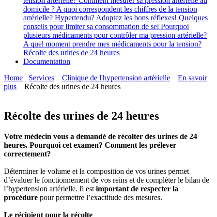
tension artérielle?
Comment mesurer sa pression artérielle au
domicile ?
A quoi correspondent les chiffres de la tension
artérielle?
Hypertendu? Adoptez les bons réflexes!
Quelques
conseils pour limiter sa consommation de sel
Pourquoi
plusieurs médicaments pour contrôler ma pression artérielle?
A quel moment prendre mes médicaments pour la tension?
Récolte des urines de 24 heures
Documentation
Home
Services
Clinique de l'hypertension artérielle
En savoir
plus
Récolte des urines de 24 heures
Récolte des urines de 24 heures
Votre médecin vous a demandé de récolter des urines de 24
heures. Pourquoi cet examen? Comment les prélever
correctement?
Déterminer le volume et la composition de vos urines permet
d’évaluer le fonctionnement de vos reins et de compléter le bilan de
l’hypertension artérielle. Il est
important de respecter la
procédure
pour permettre l’exactitude des mesures.
Le récipient pour la récolte