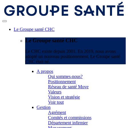
Le Groupe santé CHC
Le Groupe santé CHC
Le CHC existe depuis 2001. En 2019, nous avons
adopté un nouveau positionnement. Le Groupe santé
CHC était né.
A propos
Qui sommes-nous?
Positionnement
Réseau de santé Move
Valeurs
Vision et stratégie
Voir tout
Gestion
Agrément
Comités et commissions
Département infirmier
Management