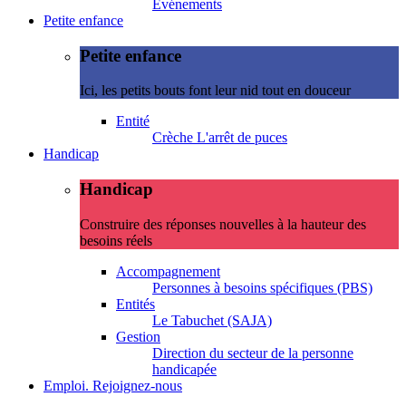
Evénements
Petite enfance
Petite enfance
Ici, les petits bouts font leur nid tout en douceur
Entité
Crèche L'arrêt de puces
Handicap
Handicap
Construire des réponses nouvelles à la hauteur des
besoins réels
Accompagnement
Personnes à besoins spécifiques (PBS)
Entités
Le Tabuchet (SAJA)
Gestion
Direction du secteur de la personne
handicapée
Emploi. Rejoignez-nous