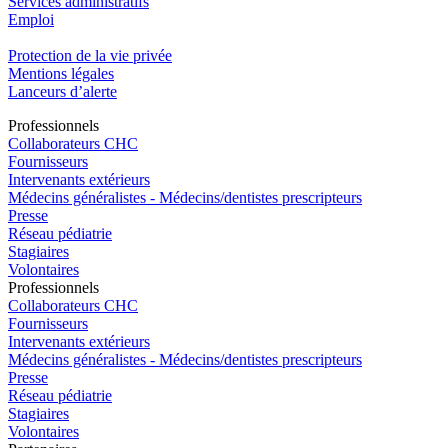
Services administratifs
Emploi​
Protection de la vie privée
Mentions légales
Lanceurs d’alerte
Pro
f
essionn
e
ls
Collaborateurs CHC
Fournisseurs
Intervenants extérieurs
Médecins généralistes - Médecins/dentistes prescripteurs
Presse
Réseau pédiatrie
Stagiaires
Volontaires
Pro
f
essionn
e
ls
Collaborateurs CHC
Fournisseurs
Intervenants extérieurs
Médecins généralistes - Médecins/dentistes prescripteurs
Presse
Réseau pédiatrie
Stagiaires
Volontaires