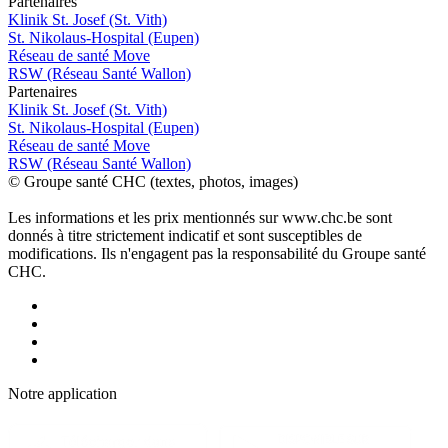
P
a
rtenai
r
es
Klinik St. Josef (St. Vith)
St. Nikolaus-Hospital (Eupen)
Réseau de santé Move
RSW (Réseau Santé Wallon)
P
a
rtenai
r
es
Klinik St. Josef (St. Vith)
St. Nikolaus-Hospital (Eupen)
Réseau de santé Move
RSW (Réseau Santé Wallon)
© Groupe santé CHC (textes, photos, images)
Les informations et les prix mentionnés sur www.chc.be sont
donnés à titre strictement indicatif et sont susceptibles de
modifications. Ils n'engagent pas la responsabilité du Groupe santé
CHC.
Notre applic
a
tion