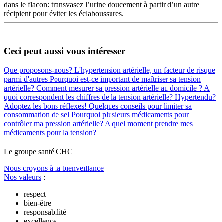
dans le flacon: transvasez l’urine doucement à partir d’un autre
récipient pour éviter les éclaboussures.
Ceci peut aussi vous intéresser
Que proposons-nous?
L'hypertension artérielle, un facteur de risque
parmi d'autres
Pourquoi est-ce important de maîtriser sa tension
artérielle?
Comment mesurer sa pression artérielle au domicile ?
A
quoi correspondent les chiffres de la tension artérielle?
Hypertendu?
Adoptez les bons réflexes!
Quelques conseils pour limiter sa
consommation de sel
Pourquoi plusieurs médicaments pour
contrôler ma pression artérielle?
A quel moment prendre mes
médicaments pour la tension?
Le
g
roupe s
a
nté CHC
Nous croyons à la bienveillance
Nos valeurs
:
respect
bien-être
responsabilité
excellence