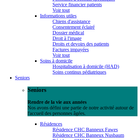
Service financier patients
Voir tout
Informations utiles
Chiens d'assistance
Consentement éclairé
Dossier médical
Droit à l'image
Droits et devoirs des patients
Factures impayées
Voir tout
Soins à domicile
Hospitalisation à domicile (HAD)
Soins continus pédiatriques
Seniors
Seniors
Rendre de la vie aux années
Nos avons défini une partie de notre activité autour de
l'accueil des personnes âgées.
Résidences
Résidence CHC Banneux Fawes
Résidence CHC Banneux Nusbaum