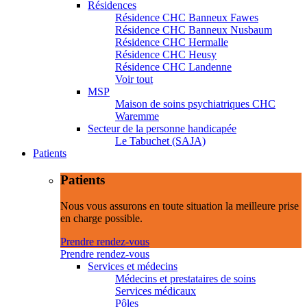
Résidences
Résidence CHC Banneux Fawes
Résidence CHC Banneux Nusbaum
Résidence CHC Hermalle
Résidence CHC Heusy
Résidence CHC Landenne
Voir tout
MSP
Maison de soins psychiatriques CHC
Waremme
Secteur de la personne handicapée
Le Tabuchet (SAJA)
Patients
Patients
Nous vous assurons en toute situation la meilleure prise
en charge possible.
Prendre rendez-vous
Prendre rendez-vous
Services et médecins
Médecins et prestataires de soins
Services médicaux
Pôles