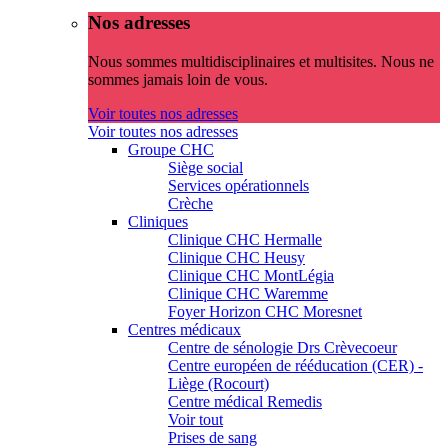
Nos adresses
Nous sommes multidisciplinaires et multisites. Nous ne
sommes jamais loin de vous.
Voir toutes nos adresses
Voir toutes nos adresses
Groupe CHC
Siège social
Services opérationnels
Crèche
Cliniques
Clinique CHC Hermalle
Clinique CHC Heusy
Clinique CHC MontLégia
Clinique CHC Waremme
Foyer Horizon CHC Moresnet
Centres médicaux
Centre de sénologie Drs Crèvecoeur
Centre européen de rééducation (CER) -
Liège (Rocourt)
Centre médical Remedis
Voir tout
Prises de sang