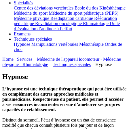
Spécialités
Centre des déviations vertébrales
Ecole du dos
Kinésithérapie
Médecine du sport
Médecine du sport pédiatrique (PEPS)
Médecine physique
Réadaptation cardiaque
Rééducation
pédiatrique
Revalidation oncologique
Rhumatologie
Unité
d’évaluation d’aptitude à l’effort
Examens
Techniques spéciales
Hypnose
Manipulations vertébrales
Mésothérapie
Ondes de
choc
Home
Services
Médecine de l'appareil locomoteur - Médecine
physique - Rhumatologie
Techniques spéciales
Hypnose
Hypnose
L’hypnose est une technique thérapeutique qui peut être utilisée
en complément des autres approches médicales et
paramédicales. Respectueuse du patient, elle permet d’accéder
à ses ressources inconscientes en vue d’améliorer ses propres
capacités de rétablissement.
Distinct du sommeil, l’état d’hypnose est un état de conscience
modifié que chacun connaît plusieurs fois par jour et de façon