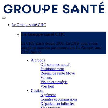
Le Groupe santé CHC
Le Groupe santé CHC
Le CHC existe depuis 2001. En 2019, nous avons
adopté un nouveau positionnement. Le Groupe santé
CHC était né.
A propos
Qui sommes-nous?
Positionnement
Réseau de santé Move
Valeurs
Vision et stratégie
Voir tout
Gestion
Agrément
Comités et commissions
Département infirmier
Management