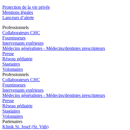
Protection de la vie privée
Mentions légales
Lanceurs d’alerte
Pro
f
essionn
e
ls
Collaborateurs CHC
Fournisseurs
Intervenants extérieurs
Médecins généralistes - Médecins/dentistes prescripteurs
Presse
Réseau pédiatrie
Stagiaires
Volontaires
Pro
f
essionn
e
ls
Collaborateurs CHC
Fournisseurs
Intervenants extérieurs
Médecins généralistes - Médecins/dentistes prescripteurs
Presse
Réseau pédiatrie
Stagiaires
Volontaires
P
a
rtenai
r
es
Klinik St. Josef (St. Vith)