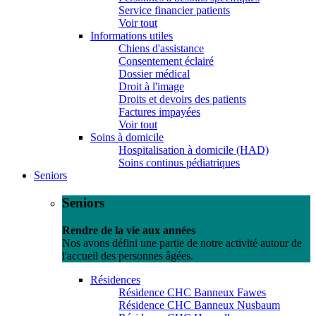
Service financier patients
Voir tout
Informations utiles
Chiens d'assistance
Consentement éclairé
Dossier médical
Droit à l'image
Droits et devoirs des patients
Factures impayées
Voir tout
Soins à domicile
Hospitalisation à domicile (HAD)
Soins continus pédiatriques
Seniors
Seniors
Rendre de la vie aux années
Nos avons défini une partie de notre activité autour de
l'accueil des personnes âgées.
Résidences
Résidence CHC Banneux Fawes
Résidence CHC Banneux Nusbaum