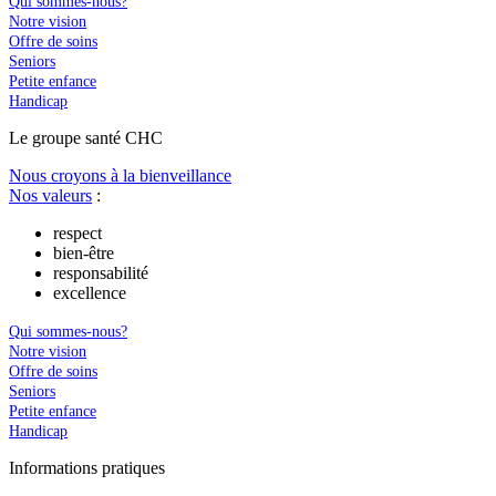
Qui sommes-nous?
Notre vision
Offre de soins
Seniors
Petite enfance
Handicap
Le
g
roupe s
a
nté CHC
Nous croyons à la bienveillance
Nos valeurs
:
respect
bien-être
responsabilité
excellence
Qui sommes-nous?
Notre vision
Offre de soins
Seniors
Petite enfance
Handicap
In
f
ormations pra
t
iques