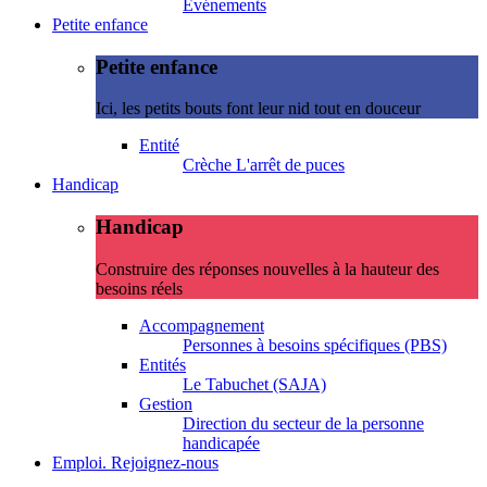
Evénements
Petite enfance
Petite enfance
Ici, les petits bouts font leur nid tout en douceur
Entité
Crèche L'arrêt de puces
Handicap
Handicap
Construire des réponses nouvelles à la hauteur des
besoins réels
Accompagnement
Personnes à besoins spécifiques (PBS)
Entités
Le Tabuchet (SAJA)
Gestion
Direction du secteur de la personne
handicapée
Emploi. Rejoignez-nous