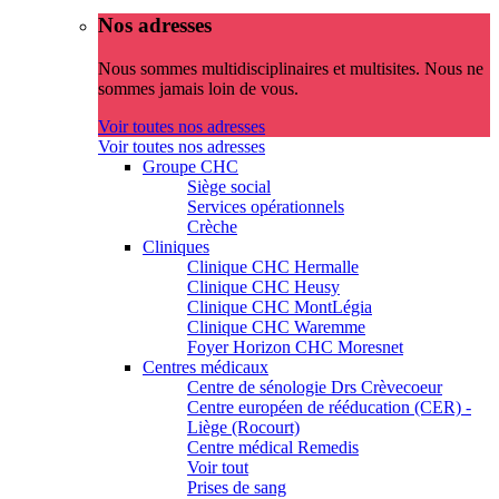
Nos adresses
Nous sommes multidisciplinaires et multisites. Nous ne
sommes jamais loin de vous.
Voir toutes nos adresses
Voir toutes nos adresses
Groupe CHC
Siège social
Services opérationnels
Crèche
Cliniques
Clinique CHC Hermalle
Clinique CHC Heusy
Clinique CHC MontLégia
Clinique CHC Waremme
Foyer Horizon CHC Moresnet
Centres médicaux
Centre de sénologie Drs Crèvecoeur
Centre européen de rééducation (CER) -
Liège (Rocourt)
Centre médical Remedis
Voir tout
Prises de sang