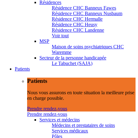
Résidences
Résidence CHC Banneux Fawes
Résidence CHC Banneux Nusbaum
Résidence CHC Hermalle
Résidence CHC Heusy
Résidence CHC Landenne
Voir tout
MSP
Maison de soins psychiatriques CHC
Waremme
Secteur de la personne handicapée
Le Tabuchet (SAJA)
Patients
Patients
Nous vous assurons en toute situation la meilleure prise
en charge possible.
Prendre rendez-vous
Prendre rendez-vous
Services et médecins
Médecins et prestataires de soins
Services médicaux
Pôles