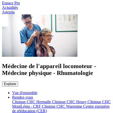
Espace Pro
Actualités
Agenda
Médecine de l'appareil locomoteur -
Médecine physique - Rhumatologie
Explorer
Vue d'ensemble
Rendez-vous
Clinique CHC Hermalle
Clinique CHC Heusy
Clinique CHC
MontLégia - CRF
Clinique CHC Waremme
Centre européen
de rééducation (CER)