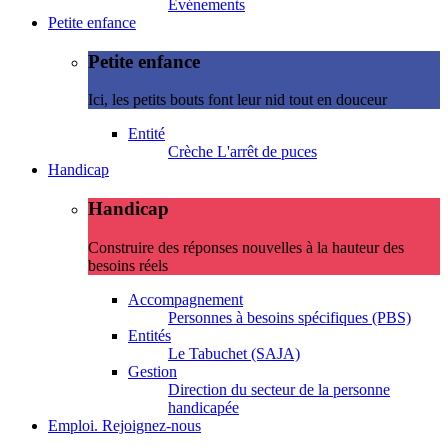
Evénements
Petite enfance
Petite enfance
Ici, les petits bouts font leur nid tout en douceur
Entité
Crèche L'arrêt de puces
Handicap
Handicap
Construire des réponses nouvelles à la hauteur des
besoins réels
Accompagnement
Personnes à besoins spécifiques (PBS)
Entités
Le Tabuchet (SAJA)
Gestion
Direction du secteur de la personne
handicapée
Emploi. Rejoignez-nous