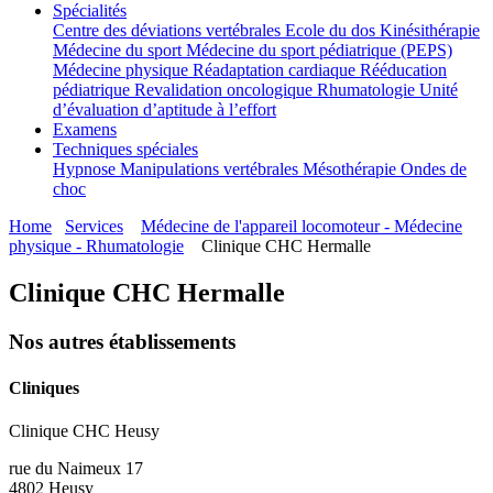
Spécialités
Centre des déviations vertébrales
Ecole du dos
Kinésithérapie
Médecine du sport
Médecine du sport pédiatrique (PEPS)
Médecine physique
Réadaptation cardiaque
Rééducation
pédiatrique
Revalidation oncologique
Rhumatologie
Unité
d’évaluation d’aptitude à l’effort
Examens
Techniques spéciales
Hypnose
Manipulations vertébrales
Mésothérapie
Ondes de
choc
Home
Services
Médecine de l'appareil locomoteur - Médecine
physique - Rhumatologie
Clinique CHC Hermalle
Clinique CHC Hermalle
Nos autres établissements
Cliniques
Clinique CHC Heusy
rue du Naimeux 17
4802 Heusy