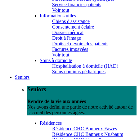
Service financier patients
Voir tout
Informations utiles
Chiens d'assistance
Consentement éclairé
Dossier médical
Droit à l'image
Droits et devoirs des patients
Factures impayées
Voir tout
Soins à domicile
Hospitalisation à domicile (HAD)
Soins continus pédiatriques
Seniors
Seniors
Rendre de la vie aux années
Nos avons défini une partie de notre activité autour de
l'accueil des personnes âgées.
Résidences
Résidence CHC Banneux Fawes
Résidence CHC Banneux Nusbaum