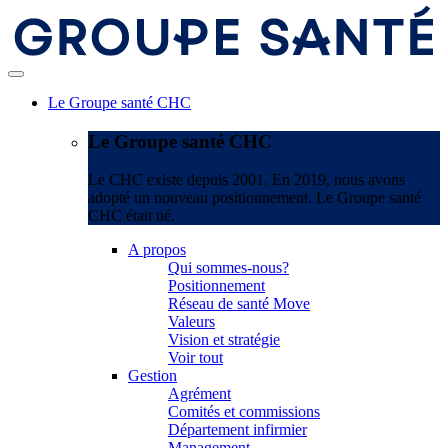
Le Groupe santé CHC
Le Groupe santé CHC
Le CHC existe depuis 2001. En 2019, nous avons
adopté un nouveau positionnement. Le Groupe santé
CHC était né.
A propos
Qui sommes-nous?
Positionnement
Réseau de santé Move
Valeurs
Vision et stratégie
Voir tout
Gestion
Agrément
Comités et commissions
Département infirmier
Management