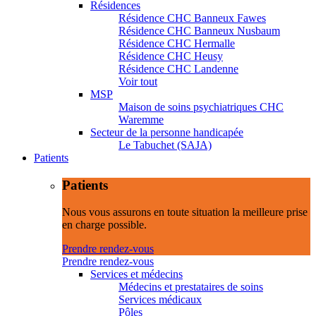
Résidences
Résidence CHC Banneux Fawes
Résidence CHC Banneux Nusbaum
Résidence CHC Hermalle
Résidence CHC Heusy
Résidence CHC Landenne
Voir tout
MSP
Maison de soins psychiatriques CHC
Waremme
Secteur de la personne handicapée
Le Tabuchet (SAJA)
Patients
Patients
Nous vous assurons en toute situation la meilleure prise
en charge possible.
Prendre rendez-vous
Prendre rendez-vous
Services et médecins
Médecins et prestataires de soins
Services médicaux
Pôles