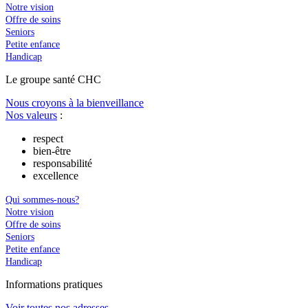
Notre vision
Offre de soins
Seniors
Petite enfance
Handicap
Le
g
roupe s
a
nté CHC
Nous croyons à la bienveillance
Nos valeurs
:
respect
bien-être
responsabilité
excellence
Qui sommes-nous?
Notre vision
Offre de soins
Seniors
Petite enfance
Handicap
In
f
ormations pra
t
iques
Voir toutes nos adresses