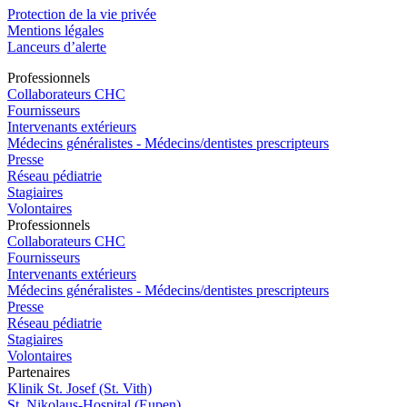
Protection de la vie privée
Mentions légales
Lanceurs d’alerte
Pro
f
essionn
e
ls
Collaborateurs CHC
Fournisseurs
Intervenants extérieurs
Médecins généralistes - Médecins/dentistes prescripteurs
Presse
Réseau pédiatrie
Stagiaires
Volontaires
Pro
f
essionn
e
ls
Collaborateurs CHC
Fournisseurs
Intervenants extérieurs
Médecins généralistes - Médecins/dentistes prescripteurs
Presse
Réseau pédiatrie
Stagiaires
Volontaires
P
a
rtenai
r
es
Klinik St. Josef (St. Vith)
St. Nikolaus-Hospital (Eupen)