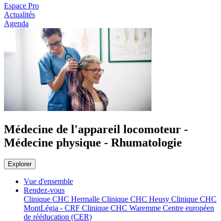
Espace Pro
Actualités
Agenda
Médecine de l'appareil locomoteur -
Médecine physique - Rhumatologie
Explorer
Vue d'ensemble
Rendez-vous
Clinique CHC Hermalle
Clinique CHC Heusy
Clinique CHC
MontLégia - CRF
Clinique CHC Waremme
Centre européen
de rééducation (CER)