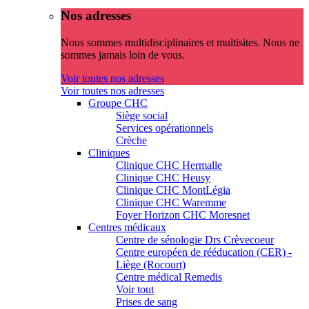
Nos adresses
Nous sommes multidisciplinaires et multisites. Nous ne
sommes jamais loin de vous.
Voir toutes nos adresses
Voir toutes nos adresses
Groupe CHC
Siège social
Services opérationnels
Crèche
Cliniques
Clinique CHC Hermalle
Clinique CHC Heusy
Clinique CHC MontLégia
Clinique CHC Waremme
Foyer Horizon CHC Moresnet
Centres médicaux
Centre de sénologie Drs Crèvecoeur
Centre européen de rééducation (CER) -
Liège (Rocourt)
Centre médical Remedis
Voir tout
Prises de sang