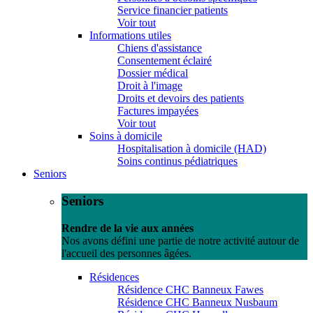
Service financier patients
Voir tout
Informations utiles
Chiens d'assistance
Consentement éclairé
Dossier médical
Droit à l'image
Droits et devoirs des patients
Factures impayées
Voir tout
Soins à domicile
Hospitalisation à domicile (HAD)
Soins continus pédiatriques
Seniors
Seniors
Rendre de la vie aux années
Nos avons défini une partie de notre activité autour de
l'accueil des personnes âgées.
Résidences
Résidence CHC Banneux Fawes
Résidence CHC Banneux Nusbaum