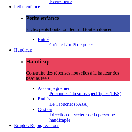
Evénements
Petite enfance
Petite enfance
Ici, les petits bouts font leur nid tout en douceur
Entité
Crèche L'arrêt de puces
Handicap
Handicap
Construire des réponses nouvelles à la hauteur des
besoins réels
Accompagnement
Personnes à besoins spécifiques (PBS)
Entités
Le Tabuchet (SAJA)
Gestion
Direction du secteur de la personne
handicapée
Emploi. Rejoignez-nous