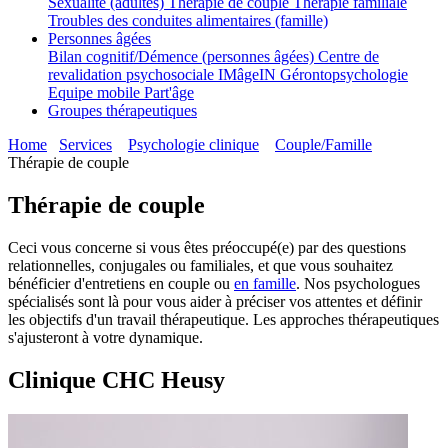
Sexualité (adultes)
Thérapie de couple
Thérapie familiale
Troubles des conduites alimentaires (famille)
Personnes âgées
Bilan cognitif/Démence (personnes âgées)
Centre de
revalidation psychosociale IMâgeIN
Gérontopsychologie
Equipe mobile Part'âge
Groupes thérapeutiques
Home
Services
Psychologie clinique
Couple/Famille
Thérapie de couple
Thérapie de couple
Ceci vous concerne si vous êtes préoccupé(e) par des questions
relationnelles, conjugales ou familiales, et que vous souhaitez
bénéficier d'entretiens en couple ou
en famille
. Nos psychologues
spécialisés sont là pour vous aider à préciser vos attentes et définir
les objectifs d'un travail thérapeutique. Les approches thérapeutiques
s'ajusteront à votre dynamique.
Clinique CHC Heusy