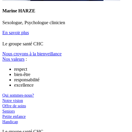
Marine HARZE
Sexologue, Psychologue clinicien
En savoir plus
Le
g
roupe s
a
nté CHC
Nous croyons à la bienveillance
Nos valeurs
:
respect
bien-être
responsabilité
excellence
Qui sommes-nous?
Notre vision
Offre de soins
Seniors
Petite enfance
Handicap
Le
g
roupe s
a
nté CHC