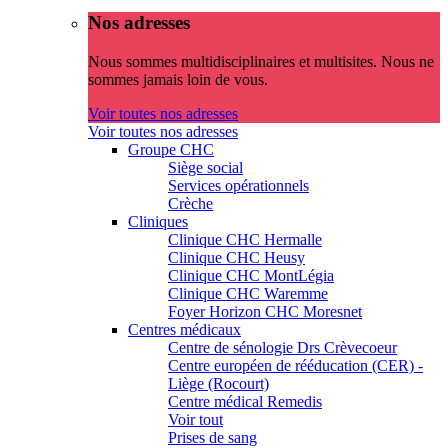
Nos adresses
Nous sommes multidisciplinaires et multisites. Nous ne
sommes jamais loin de vous.
Voir toutes nos adresses
Voir toutes nos adresses
Groupe CHC
Siège social
Services opérationnels
Crèche
Cliniques
Clinique CHC Hermalle
Clinique CHC Heusy
Clinique CHC MontLégia
Clinique CHC Waremme
Foyer Horizon CHC Moresnet
Centres médicaux
Centre de sénologie Drs Crèvecoeur
Centre européen de rééducation (CER) -
Liège (Rocourt)
Centre médical Remedis
Voir tout
Prises de sang