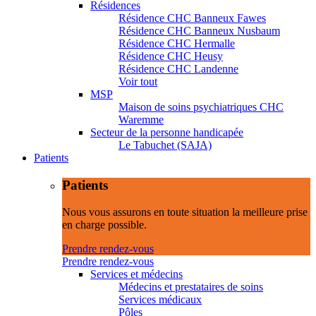
Résidences
Résidence CHC Banneux Fawes
Résidence CHC Banneux Nusbaum
Résidence CHC Hermalle
Résidence CHC Heusy
Résidence CHC Landenne
Voir tout
MSP
Maison de soins psychiatriques CHC
Waremme
Secteur de la personne handicapée
Le Tabuchet (SAJA)
Patients
Patients
Nous vous assurons en toute situation la meilleure prise
en charge possible.
Prendre rendez-vous
Prendre rendez-vous
Services et médecins
Médecins et prestataires de soins
Services médicaux
Pôles