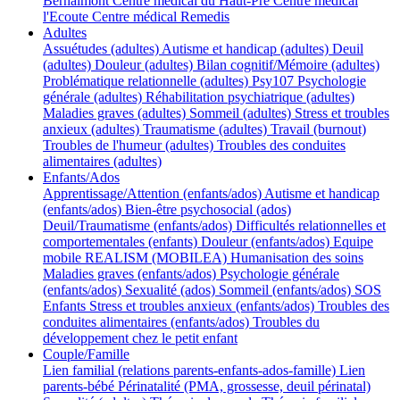
Bernalmont
Centre médical du Haut-Pré
Centre médical
l'Ecoute
Centre médical Remedis
Adultes
Assuétudes (adultes)
Autisme et handicap (adultes)
Deuil
(adultes)
Douleur (adultes)
Bilan cognitif/Mémoire (adultes)
Problématique relationnelle (adultes)
Psy107
Psychologie
générale (adultes)
Réhabilitation psychiatrique (adultes)
Maladies graves (adultes)
Sommeil (adultes)
Stress et troubles
anxieux (adultes)
Traumatisme (adultes)
Travail (burnout)
Troubles de l'humeur (adultes)
Troubles des conduites
alimentaires (adultes)
Enfants/Ados
Apprentissage/Attention (enfants/ados)
Autisme et handicap
(enfants/ados)
Bien-être psychosocial (ados)
Deuil/Traumatisme (enfants/ados)
Difficultés relationnelles et
comportementales (enfants)
Douleur (enfants/ados)
Equipe
mobile REALISM (MOBILEA)
Humanisation des soins
Maladies graves (enfants/ados)
Psychologie générale
(enfants/ados)
Sexualité (ados)
Sommeil (enfants/ados)
SOS
Enfants
Stress et troubles anxieux (enfants/ados)
Troubles des
conduites alimentaires (enfants/ados)
Troubles du
développement chez le petit enfant
Couple/Famille
Lien familial (relations parents-enfants-ados-famille)
Lien
parents-bébé
Périnatalité (PMA, grossesse, deuil périnatal)