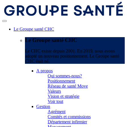
Le Groupe santé CHC
Le Groupe santé CHC
Le CHC existe depuis 2001. En 2019, nous avons
adopté un nouveau positionnement. Le Groupe santé
CHC était né.
A propos
Qui sommes-nous?
Positionnement
Réseau de santé Move
Valeurs
Vision et stratégie
Voir tout
Gestion
Agrément
Comités et commissions
Département infirmier
Management