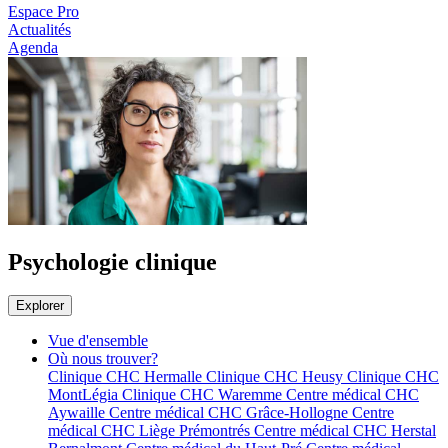
Espace Pro
Actualités
Agenda
Psychologie clinique
Explorer
Vue d'ensemble
Où nous trouver?
Clinique CHC Hermalle
Clinique CHC Heusy
Clinique CHC
MontLégia
Clinique CHC Waremme
Centre médical CHC
Aywaille
Centre médical CHC Grâce-Hollogne
Centre
médical CHC Liège Prémontrés
Centre médical CHC Herstal