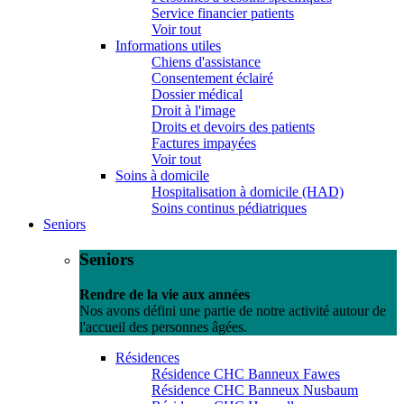
Service financier patients
Voir tout
Informations utiles
Chiens d'assistance
Consentement éclairé
Dossier médical
Droit à l'image
Droits et devoirs des patients
Factures impayées
Voir tout
Soins à domicile
Hospitalisation à domicile (HAD)
Soins continus pédiatriques
Seniors
Seniors
Rendre de la vie aux années
Nos avons défini une partie de notre activité autour de
l'accueil des personnes âgées.
Résidences
Résidence CHC Banneux Fawes
Résidence CHC Banneux Nusbaum