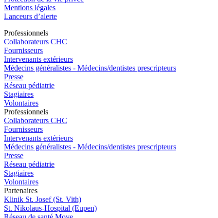
Mentions légales
Lanceurs d’alerte
Pro
f
essionn
e
ls
Collaborateurs CHC
Fournisseurs
Intervenants extérieurs
Médecins généralistes - Médecins/dentistes prescripteurs
Presse
Réseau pédiatrie
Stagiaires
Volontaires
Pro
f
essionn
e
ls
Collaborateurs CHC
Fournisseurs
Intervenants extérieurs
Médecins généralistes - Médecins/dentistes prescripteurs
Presse
Réseau pédiatrie
Stagiaires
Volontaires
P
a
rtenai
r
es
Klinik St. Josef (St. Vith)
St. Nikolaus-Hospital (Eupen)
Réseau de santé Move