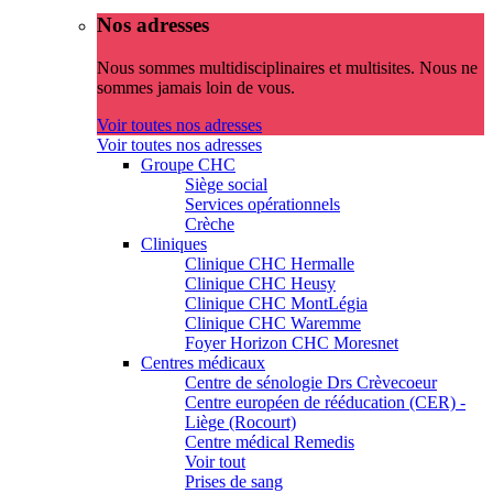
Nos adresses
Nous sommes multidisciplinaires et multisites. Nous ne
sommes jamais loin de vous.
Voir toutes nos adresses
Voir toutes nos adresses
Groupe CHC
Siège social
Services opérationnels
Crèche
Cliniques
Clinique CHC Hermalle
Clinique CHC Heusy
Clinique CHC MontLégia
Clinique CHC Waremme
Foyer Horizon CHC Moresnet
Centres médicaux
Centre de sénologie Drs Crèvecoeur
Centre européen de rééducation (CER) -
Liège (Rocourt)
Centre médical Remedis
Voir tout
Prises de sang