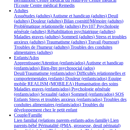
Bernalmont
Centre médical du Haut-Pré
Centre médical
l'Ecoute
Centre médical Remedis
Adultes
Assuétudes (adultes)
Autisme et handicap (adultes)
Deuil
(adultes)
Douleur (adultes)
Bilan cognitif/Mémoire (adultes)
Problématique relationnelle (adultes)
Psy107
Psychologie
générale (adultes)
Réhabilitation psychiatrique (adultes)
Maladies graves (adultes)
Sommeil (adultes)
Stress et troubles
anxieux (adultes)
Traumatisme (adultes)
Travail (burnout)
Troubles de l'humeur (adultes)
Troubles des conduites
alimentaires (adultes)
Enfants/Ados
Apprentissage/Attention (enfants/ados)
Autisme et handicap
(enfants/ados)
Bien-être psychosocial (ados)
Deuil/Traumatisme (enfants/ados)
Difficultés relationnelles et
comportementales (enfants)
Douleur (enfants/ados)
Equipe
mobile REALISM (MOBILEA)
Humanisation des soins
Maladies graves (enfants/ados)
Psychologie générale
(enfants/ados)
Sexualité (ados)
Sommeil (enfants/ados)
SOS
Enfants
Stress et troubles anxieux (enfants/ados)
Troubles des
conduites alimentaires (enfants/ados)
Troubles du
développement chez le petit enfant
Couple/Famille
Lien familial (relations parents-enfants-ados-famille)
Lien
parents-bébé
Périnatalité (PMA, grossesse, deuil périnatal)