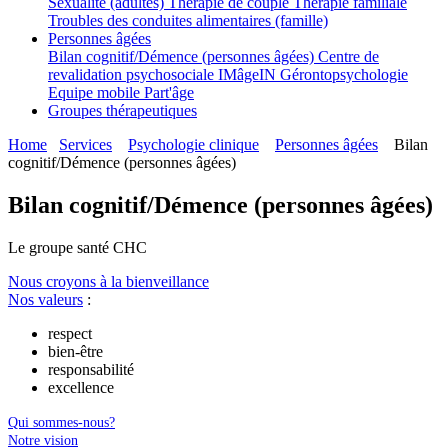
Sexualité (adultes)
Thérapie de couple
Thérapie familiale
Troubles des conduites alimentaires (famille)
Personnes âgées
Bilan cognitif/Démence (personnes âgées)
Centre de
revalidation psychosociale IMâgeIN
Gérontopsychologie
Equipe mobile Part'âge
Groupes thérapeutiques
Home
Services
Psychologie clinique
Personnes âgées
Bilan
cognitif/Démence (personnes âgées)
Bilan cognitif/Démence (personnes âgées)
Le
g
roupe s
a
nté CHC
Nous croyons à la bienveillance
Nos valeurs
:
respect
bien-être
responsabilité
excellence
Qui sommes-nous?
Notre vision