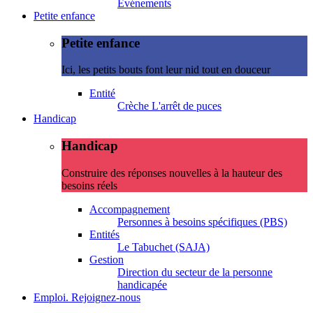
Evénements
Petite enfance
Petite enfance
Ici, les petits bouts font leur nid tout en douceur
Entité
Crèche L'arrêt de puces
Handicap
Handicap
Construire des réponses nouvelles à la hauteur des
besoins réels
Accompagnement
Personnes à besoins spécifiques (PBS)
Entités
Le Tabuchet (SAJA)
Gestion
Direction du secteur de la personne
handicapée
Emploi. Rejoignez-nous