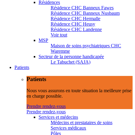
Résidences
Résidence CHC Banneux Fawes
Résidence CHC Banneux Nusbaum
Résidence CHC Hermalle
Résidence CHC Heusy
Résidence CHC Landenne
Voir tout
MSP
Maison de soins psychiatriques CHC
Waremme
Secteur de la personne handicapée
Le Tabuchet (SAJA)
Patients
Patients
Nous vous assurons en toute situation la meilleure prise
en charge possible.
Prendre rendez-vous
Prendre rendez-vous
Services et médecins
Médecins et prestataires de soins
Services médicaux
Pôles