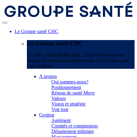
Le Groupe santé CHC
Le Groupe santé CHC
Le CHC existe depuis 2001. En 2019, nous avons
adopté un nouveau positionnement. Le Groupe santé
CHC était né.
A propos
Qui sommes-nous?
Positionnement
Réseau de santé Move
Valeurs
Vision et stratégie
Voir tout
Gestion
Agrément
Comités et commissions
Département infirmier
Management