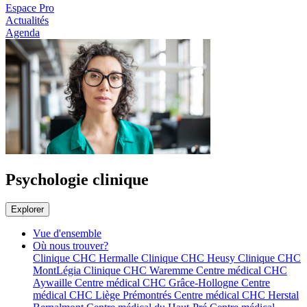
Espace Pro
Actualités
Agenda
Psychologie clinique
Explorer
Vue d'ensemble
Où nous trouver?
Clinique CHC Hermalle
Clinique CHC Heusy
Clinique CHC
MontLégia
Clinique CHC Waremme
Centre médical CHC
Aywaille
Centre médical CHC Grâce-Hollogne
Centre
médical CHC Liège Prémontrés
Centre médical CHC Herstal