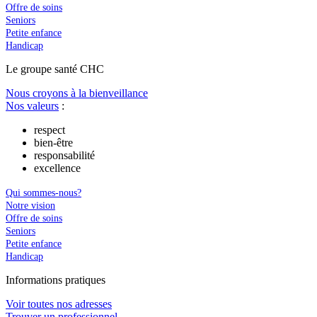
Offre de soins
Seniors
Petite enfance
Handicap
Le
g
roupe s
a
nté CHC
Nous croyons à la bienveillance
Nos valeurs
:
respect
bien-être
responsabilité
excellence
Qui sommes-nous?
Notre vision
Offre de soins
Seniors
Petite enfance
Handicap
In
f
ormations pra
t
iques
Voir toutes nos adresses
Trouver un professionnel