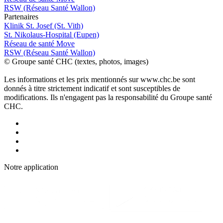
RSW (Réseau Santé Wallon)
P
a
rtenai
r
es
Klinik St. Josef (St. Vith)
St. Nikolaus-Hospital (Eupen)
Réseau de santé Move
RSW (Réseau Santé Wallon)
© Groupe santé CHC (textes, photos, images)
Les informations et les prix mentionnés sur www.chc.be sont
donnés à titre strictement indicatif et sont susceptibles de
modifications. Ils n'engagent pas la responsabilité du Groupe santé
CHC.
Notre applic
a
tion