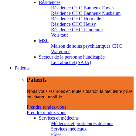
Résidences
Résidence CHC Banneux Fawes
Résidence CHC Banneux Nusbaum
Résidence CHC Hermalle
Résidence CHC Heusy
Résidence CHC Landenne
Voir tout
MSP
Maison de soins psychiatriques CHC
Waremme
Secteur de la personne handicapée
Le Tabuchet (SAJA)
Patients
Patients
Nous vous assurons en toute situation la meilleure prise
en charge possible.
Prendre rendez-vous
Prendre rendez-vous
Services et médecins
Médecins et prestataires de soins
Services médicaux
Pôles