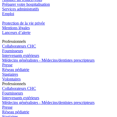
Préparer votre hospitalisation
Services administratifs
Emploi​
Protection de la vie privée
Mentions légales
Lanceurs d’alerte
Pro
f
essionn
e
ls
Collaborateurs CHC
Fournisseurs
Intervenants extérieurs
Médecins généralistes - Médecins/dentistes prescripteurs
Presse
Réseau pédiatrie
Stagiaires
Volontaires
Pro
f
essionn
e
ls
Collaborateurs CHC
Fournisseurs
Intervenants extérieurs
Médecins généralistes - Médecins/dentistes prescripteurs
Presse
Réseau pédiatrie
Stagiaires