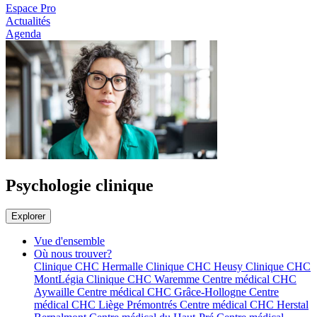
Espace Pro
Actualités
Agenda
Psychologie clinique
Explorer
Vue d'ensemble
Où nous trouver?
Clinique CHC Hermalle
Clinique CHC Heusy
Clinique CHC
MontLégia
Clinique CHC Waremme
Centre médical CHC
Aywaille
Centre médical CHC Grâce-Hollogne
Centre
médical CHC Liège Prémontrés
Centre médical CHC Herstal