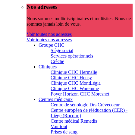
Nos adresses
Nous sommes multidisciplinaires et multisites. Nous ne
sommes jamais loin de vous.
Voir toutes nos adresses
Voir toutes nos adresses
Groupe CHC
Siège social
Services opérationnels
Crèche
Cliniques
Clinique CHC Hermalle
Clinique CHC Heusy
Clinique CHC MontLégia
Clinique CHC Waremme
Foyer Horizon CHC Moresnet
Centres médicaux
Centre de sénologie Drs Crèvecoeur
Centre européen de rééducation (CER) -
Liège (Rocourt)
Centre médical Remedis
Voir tout
Prises de sang