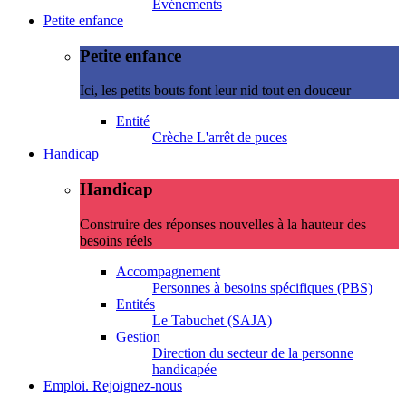
Evénements
Petite enfance
Petite enfance
Ici, les petits bouts font leur nid tout en douceur
Entité
Crèche L'arrêt de puces
Handicap
Handicap
Construire des réponses nouvelles à la hauteur des
besoins réels
Accompagnement
Personnes à besoins spécifiques (PBS)
Entités
Le Tabuchet (SAJA)
Gestion
Direction du secteur de la personne
handicapée
Emploi. Rejoignez-nous