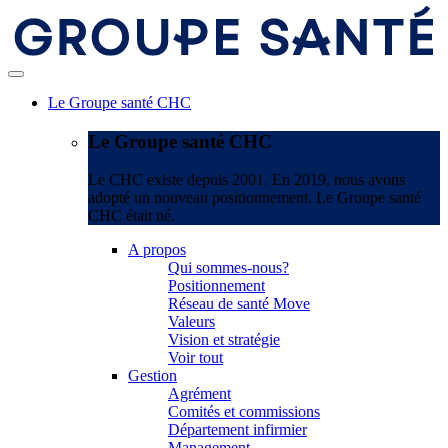
Le Groupe santé CHC
Le Groupe santé CHC
Le CHC existe depuis 2001. En 2019, nous avons
adopté un nouveau positionnement. Le Groupe santé
CHC était né.
A propos
Qui sommes-nous?
Positionnement
Réseau de santé Move
Valeurs
Vision et stratégie
Voir tout
Gestion
Agrément
Comités et commissions
Département infirmier
Management