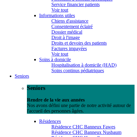
Service financier patients
Voir tout
Informations utiles
Chiens d'assistance
Consentement éclairé
Dossier médical
Droit à l'image
Droits et devoirs des patients
Factures impayées
Voir tout
Soins à domicile
Hospitalisation à domicile (HAD)
Soins continus pédiatriques
Seniors
Seniors
Rendre de la vie aux années
Nos avons défini une partie de notre activité autour de
l'accueil des personnes âgées.
Résidences
Résidence CHC Banneux Fawes
Résidence CHC Banneux Nusbaum