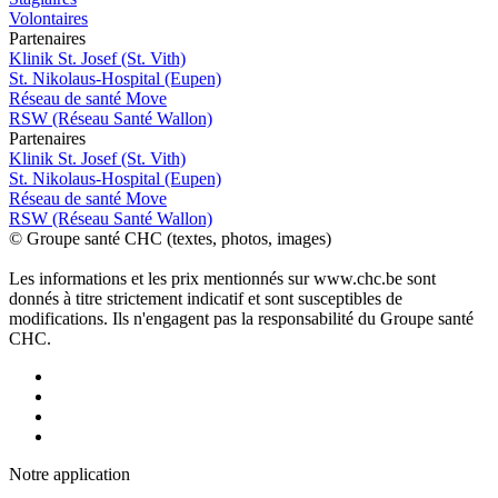
Volontaires
P
a
rtenai
r
es
Klinik St. Josef (St. Vith)
St. Nikolaus-Hospital (Eupen)
Réseau de santé Move
RSW (Réseau Santé Wallon)
P
a
rtenai
r
es
Klinik St. Josef (St. Vith)
St. Nikolaus-Hospital (Eupen)
Réseau de santé Move
RSW (Réseau Santé Wallon)
© Groupe santé CHC (textes, photos, images)
Les informations et les prix mentionnés sur www.chc.be sont
donnés à titre strictement indicatif et sont susceptibles de
modifications. Ils n'engagent pas la responsabilité du Groupe santé
CHC.
Notre applic
a
tion