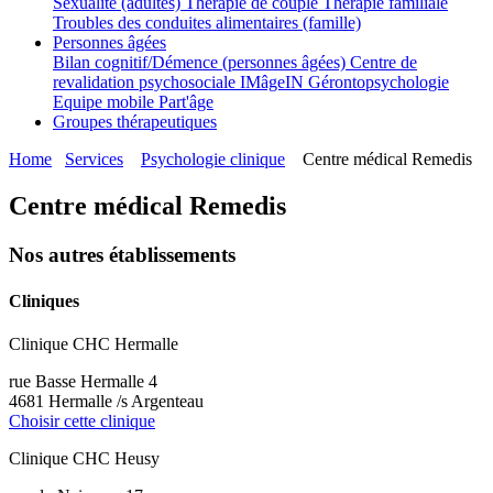
Sexualité (adultes)
Thérapie de couple
Thérapie familiale
Troubles des conduites alimentaires (famille)
Personnes âgées
Bilan cognitif/Démence (personnes âgées)
Centre de
revalidation psychosociale IMâgeIN
Gérontopsychologie
Equipe mobile Part'âge
Groupes thérapeutiques
Home
Services
Psychologie clinique
Centre médical Remedis
Centre médical Remedis
Nos autres établissements
Cliniques
Clinique CHC Hermalle
rue Basse Hermalle 4
4681 Hermalle /s Argenteau
Choisir cette clinique
Clinique CHC Heusy