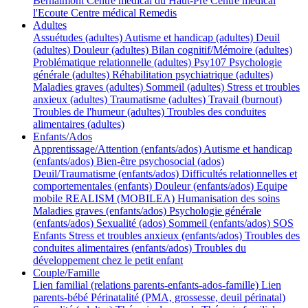
Bernalmont
Centre médical du Haut-Pré
Centre médical
l'Ecoute
Centre médical Remedis
Adultes
Assuétudes (adultes)
Autisme et handicap (adultes)
Deuil
(adultes)
Douleur (adultes)
Bilan cognitif/Mémoire (adultes)
Problématique relationnelle (adultes)
Psy107
Psychologie
générale (adultes)
Réhabilitation psychiatrique (adultes)
Maladies graves (adultes)
Sommeil (adultes)
Stress et troubles
anxieux (adultes)
Traumatisme (adultes)
Travail (burnout)
Troubles de l'humeur (adultes)
Troubles des conduites
alimentaires (adultes)
Enfants/Ados
Apprentissage/Attention (enfants/ados)
Autisme et handicap
(enfants/ados)
Bien-être psychosocial (ados)
Deuil/Traumatisme (enfants/ados)
Difficultés relationnelles et
comportementales (enfants)
Douleur (enfants/ados)
Equipe
mobile REALISM (MOBILEA)
Humanisation des soins
Maladies graves (enfants/ados)
Psychologie générale
(enfants/ados)
Sexualité (ados)
Sommeil (enfants/ados)
SOS
Enfants
Stress et troubles anxieux (enfants/ados)
Troubles des
conduites alimentaires (enfants/ados)
Troubles du
développement chez le petit enfant
Couple/Famille
Lien familial (relations parents-enfants-ados-famille)
Lien
parents-bébé
Périnatalité (PMA, grossesse, deuil périnatal)