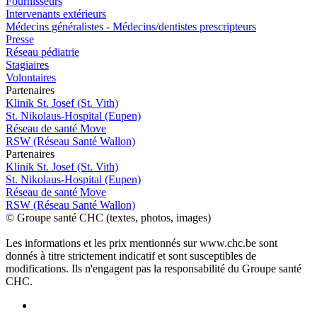
Fournisseurs
Intervenants extérieurs
Médecins généralistes - Médecins/dentistes prescripteurs
Presse
Réseau pédiatrie
Stagiaires
Volontaires
P
a
rtenai
r
es
Klinik St. Josef (St. Vith)
St. Nikolaus-Hospital (Eupen)
Réseau de santé Move
RSW (Réseau Santé Wallon)
P
a
rtenai
r
es
Klinik St. Josef (St. Vith)
St. Nikolaus-Hospital (Eupen)
Réseau de santé Move
RSW (Réseau Santé Wallon)
© Groupe santé CHC (textes, photos, images)
Les informations et les prix mentionnés sur www.chc.be sont
donnés à titre strictement indicatif et sont susceptibles de
modifications. Ils n'engagent pas la responsabilité du Groupe santé
CHC.