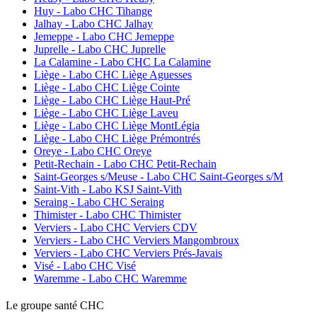
Huy - Labo CHC Tihange
Jalhay - Labo CHC Jalhay
Jemeppe - Labo CHC Jemeppe
Juprelle - Labo CHC Juprelle
La Calamine - Labo CHC La Calamine
Liège - Labo CHC Liège Aguesses
Liège - Labo CHC Liège Cointe
Liège - Labo CHC Liège Haut-Pré
Liège - Labo CHC Liège Laveu
Liège - Labo CHC Liège MontLégia
Liège - Labo CHC Liège Prémontrés
Oreye - Labo CHC Oreye
Petit-Rechain - Labo CHC Petit-Rechain
Saint-Georges s/Meuse - Labo CHC Saint-Georges s/M
Saint-Vith - Labo KSJ Saint-Vith
Seraing - Labo CHC Seraing
Thimister - Labo CHC Thimister
Verviers - Labo CHC Verviers CDV
Verviers - Labo CHC Verviers Mangombroux
Verviers - Labo CHC Verviers Prés-Javais
Visé - Labo CHC Visé
Waremme - Labo CHC Waremme
Le
g
roupe s
a
nté CHC