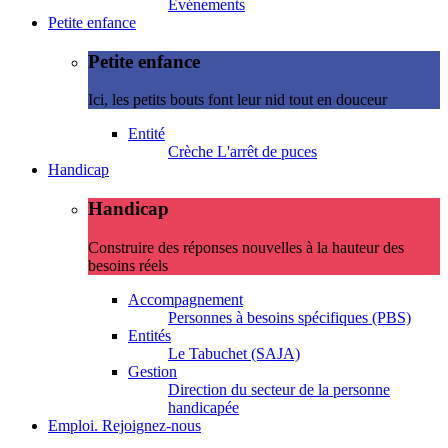
Evénements
Petite enfance
Petite enfance
Ici, les petits bouts font leur nid tout en douceur
Entité
Crèche L'arrêt de puces
Handicap
Handicap
Construire des réponses nouvelles à la hauteur des
besoins réels
Accompagnement
Personnes à besoins spécifiques (PBS)
Entités
Le Tabuchet (SAJA)
Gestion
Direction du secteur de la personne
handicapée
Emploi. Rejoignez-nous