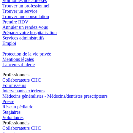
Voir toutes nos adresses
Trouver un professionnel
Trouver un service
Trouver une consultation
Prendre RDV
Annuler un rendez-vous
Préparer votre hospitalisation
Services administratifs
Emploi​
Protection de la vie privée
Mentions légales
Lanceurs d’alerte
Pro
f
essionn
e
ls
Collaborateurs CHC
Fournisseurs
Intervenants extérieurs
Médecins généralistes - Médecins/dentistes prescripteurs
Presse
Réseau pédiatrie
Stagiaires
Volontaires
Pro
f
essionn
e
ls
Collaborateurs CHC