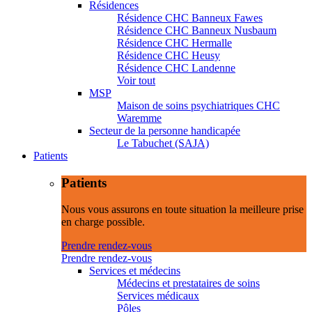
Résidences
Résidence CHC Banneux Fawes
Résidence CHC Banneux Nusbaum
Résidence CHC Hermalle
Résidence CHC Heusy
Résidence CHC Landenne
Voir tout
MSP
Maison de soins psychiatriques CHC
Waremme
Secteur de la personne handicapée
Le Tabuchet (SAJA)
Patients
Patients
Nous vous assurons en toute situation la meilleure prise
en charge possible.
Prendre rendez-vous
Prendre rendez-vous
Services et médecins
Médecins et prestataires de soins
Services médicaux
Pôles