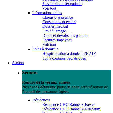
Service financier patients
Voir tout
Informations utiles
Chiens d'assistance
Consentement éclairé
Dossier médical
Droit à l'image
Droits et devoirs des patients
Factures impayées
Voir tout
Soins à domicile
Hospitalisation à domicile (HAD)
Soins continus pédiatriques
Seniors
Seniors
Rendre de la vie aux années
Nos avons défini une partie de notre activité autour de
l'accueil des personnes âgées.
Résidences
Résidence CHC Banneux Fawes
Résidence CHC Banneux Nusbaum