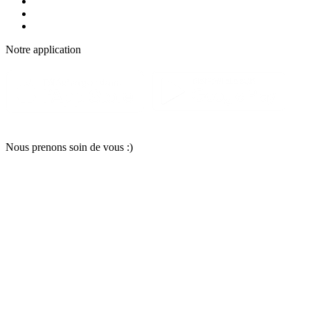
Notre applic
a
tion
Nous pr
e
nons soin
d
e vous :)