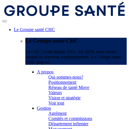
Le Groupe santé CHC
Le Groupe santé CHC
Le CHC existe depuis 2001. En 2019, nous avons
adopté un nouveau positionnement. Le Groupe santé
CHC était né.
A propos
Qui sommes-nous?
Positionnement
Réseau de santé Move
Valeurs
Vision et stratégie
Voir tout
Gestion
Agrément
Comités et commissions
Département infirmier
Management