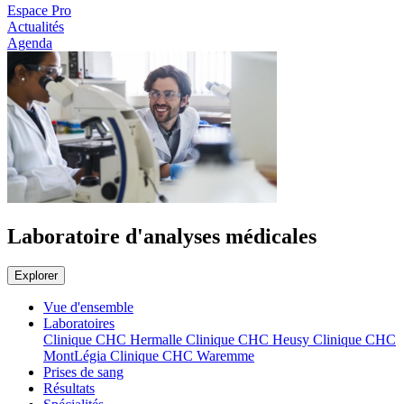
Espace Pro
Actualités
Agenda
Laboratoire d'analyses médicales
Explorer
Vue d'ensemble
Laboratoires
Clinique CHC Hermalle
Clinique CHC Heusy
Clinique CHC
MontLégia
Clinique CHC Waremme
Prises de sang
Résultats