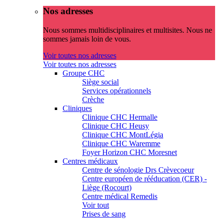
Nos adresses
Nous sommes multidisciplinaires et multisites. Nous ne
sommes jamais loin de vous.
Voir toutes nos adresses
Voir toutes nos adresses
Groupe CHC
Siège social
Services opérationnels
Crèche
Cliniques
Clinique CHC Hermalle
Clinique CHC Heusy
Clinique CHC MontLégia
Clinique CHC Waremme
Foyer Horizon CHC Moresnet
Centres médicaux
Centre de sénologie Drs Crèvecoeur
Centre européen de rééducation (CER) -
Liège (Rocourt)
Centre médical Remedis
Voir tout
Prises de sang