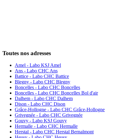
Toutes nos adresses
Amel - Labo KSJ Amel
Ans - Labo CHC Ans
Battice - Labo CHC Battice
Blegny - Labo CHC Blegny
Boncelles - Labo CHC Boncelles
Boncelles - Labo CHC Boncelles Bol d'air
Dalhem - Labo CHC Dalhem
Dison - Labo CHC Dison
Grâce-Hollogne - Labo CHC Grâce-Hollogne
Grivegnée - Labo CHC Grivegnée
Gouvy - Labo KSJ Gouvy
Hermalle - Labo CHC Hermalle
Herstal - Labo CHC Herstal Bernalmont
Heusy - Labo CHC Heusy