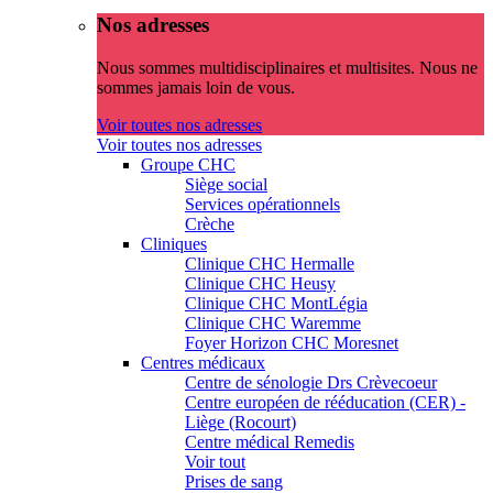
Nos adresses
Nous sommes multidisciplinaires et multisites. Nous ne
sommes jamais loin de vous.
Voir toutes nos adresses
Voir toutes nos adresses
Groupe CHC
Siège social
Services opérationnels
Crèche
Cliniques
Clinique CHC Hermalle
Clinique CHC Heusy
Clinique CHC MontLégia
Clinique CHC Waremme
Foyer Horizon CHC Moresnet
Centres médicaux
Centre de sénologie Drs Crèvecoeur
Centre européen de rééducation (CER) -
Liège (Rocourt)
Centre médical Remedis
Voir tout
Prises de sang