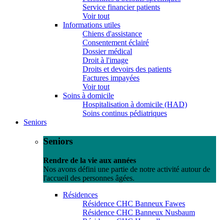
Service financier patients
Voir tout
Informations utiles
Chiens d'assistance
Consentement éclairé
Dossier médical
Droit à l'image
Droits et devoirs des patients
Factures impayées
Voir tout
Soins à domicile
Hospitalisation à domicile (HAD)
Soins continus pédiatriques
Seniors
Seniors
Rendre de la vie aux années
Nos avons défini une partie de notre activité autour de
l'accueil des personnes âgées.
Résidences
Résidence CHC Banneux Fawes
Résidence CHC Banneux Nusbaum