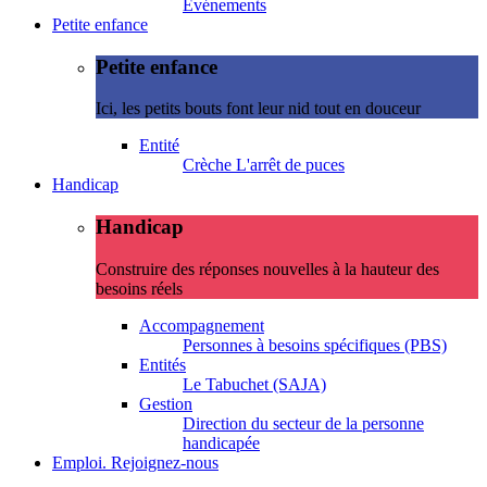
Evénements
Petite enfance
Petite enfance
Ici, les petits bouts font leur nid tout en douceur
Entité
Crèche L'arrêt de puces
Handicap
Handicap
Construire des réponses nouvelles à la hauteur des
besoins réels
Accompagnement
Personnes à besoins spécifiques (PBS)
Entités
Le Tabuchet (SAJA)
Gestion
Direction du secteur de la personne
handicapée
Emploi. Rejoignez-nous