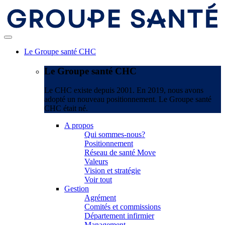
Le Groupe santé CHC
Le Groupe santé CHC
Le CHC existe depuis 2001. En 2019, nous avons
adopté un nouveau positionnement. Le Groupe santé
CHC était né.
A propos
Qui sommes-nous?
Positionnement
Réseau de santé Move
Valeurs
Vision et stratégie
Voir tout
Gestion
Agrément
Comités et commissions
Département infirmier
Management