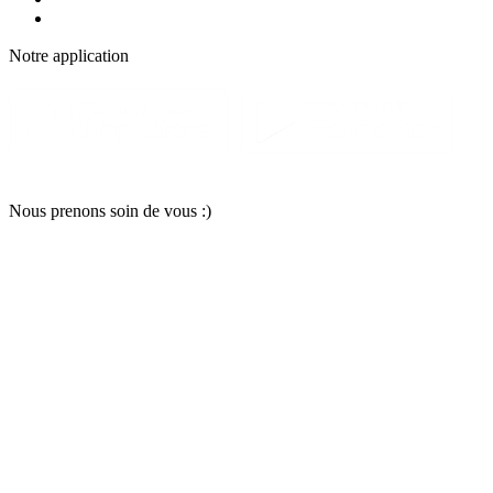
Notre applic
a
tion
Nous pr
e
nons soin
d
e vous :)