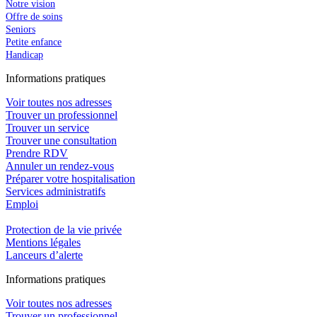
Notre vision
Offre de soins
Seniors
Petite enfance
Handicap
In
f
ormations pra
t
iques
Voir toutes nos adresses
Trouver un professionnel
Trouver un service
Trouver une consultation
Prendre RDV
Annuler un rendez-vous
Préparer votre hospitalisation
Services administratifs
Emploi​
Protection de la vie privée
Mentions légales
Lanceurs d’alerte
In
f
ormations pra
t
iques
Voir toutes nos adresses
Trouver un professionnel