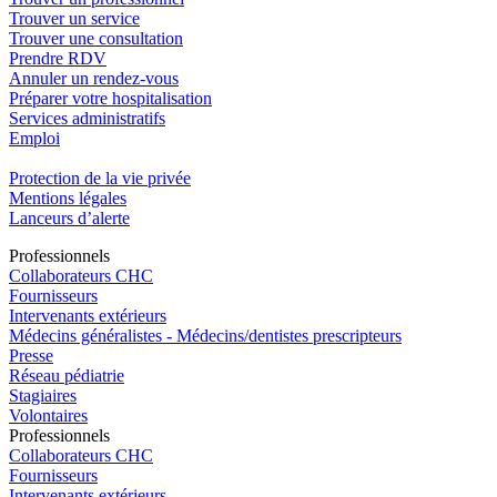
Trouver un service
Trouver une consultation
Prendre RDV
Annuler un rendez-vous
Préparer votre hospitalisation
Services administratifs
Emploi​
Protection de la vie privée
Mentions légales
Lanceurs d’alerte
Pro
f
essionn
e
ls
Collaborateurs CHC
Fournisseurs
Intervenants extérieurs
Médecins généralistes - Médecins/dentistes prescripteurs
Presse
Réseau pédiatrie
Stagiaires
Volontaires
Pro
f
essionn
e
ls
Collaborateurs CHC
Fournisseurs
Intervenants extérieurs