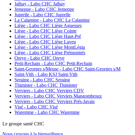
Jalhay - Labo CHC Jalhay
Jemeppe - Labo CHC Jemeppe
Juprelle - Labo CHC Juprelle
La Calamine - Labo CHC La Calamine
Liège - Labo CHC Liège Aguesses
Liège - Labo CHC Liège Cointe
Liège - Labo CHC Liège Haut-Pré
Liège - Labo CHC Liège Laveu
Liège - Labo CHC Liège MontLégia
Liège - Labo CHC Liège Prémontrés
Oreye - Labo CHC Oreye
Petit-Rechain - Labo CHC Petit-Rechain
Saint-Georges s/Meuse - Labo CHC Saint-Georges s/M
Saint-Vith - Labo KSJ Saint-Vith
Seraing - Labo CHC Seraing
Thimister - Labo CHC Thimister
Verviers - Labo CHC Verviers CDV
Verviers - Labo CHC Verviers Mangombroux
Verviers - Labo CHC Verviers Prés-Javais
Visé - Labo CHC Visé
Waremme - Labo CHC Waremme
Le
g
roupe s
a
nté CHC
Nous croyons à la bienveillance