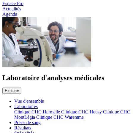
Espace Pro
Actualités
Agenda
Laboratoire d'analyses médicales
Explorer
Vue d'ensemble
Laboratoires
Clinique CHC Hermalle
Clinique CHC Heusy
Clinique CHC
MontLégia
Clinique CHC Waremme
Prises de sang
Résultats