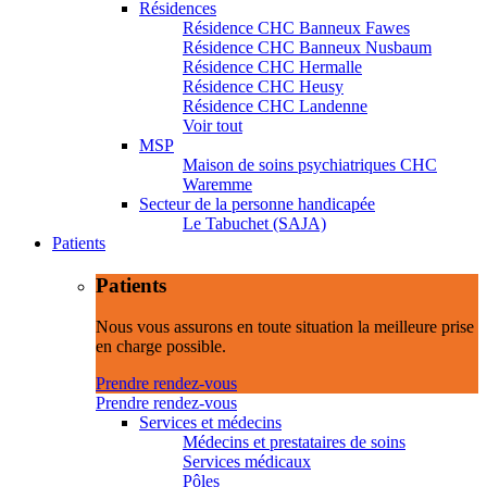
Résidences
Résidence CHC Banneux Fawes
Résidence CHC Banneux Nusbaum
Résidence CHC Hermalle
Résidence CHC Heusy
Résidence CHC Landenne
Voir tout
MSP
Maison de soins psychiatriques CHC
Waremme
Secteur de la personne handicapée
Le Tabuchet (SAJA)
Patients
Patients
Nous vous assurons en toute situation la meilleure prise
en charge possible.
Prendre rendez-vous
Prendre rendez-vous
Services et médecins
Médecins et prestataires de soins
Services médicaux
Pôles