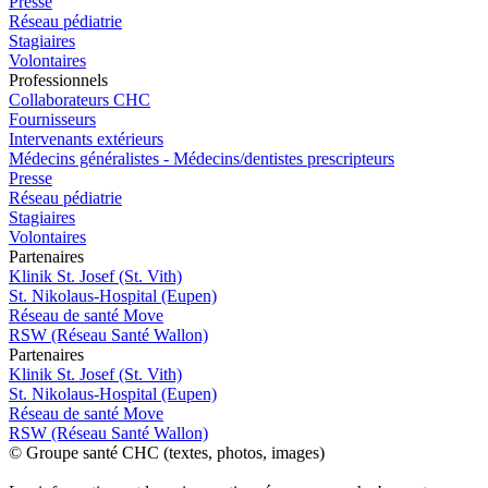
Presse
Réseau pédiatrie
Stagiaires
Volontaires
Pro
f
essionn
e
ls
Collaborateurs CHC
Fournisseurs
Intervenants extérieurs
Médecins généralistes - Médecins/dentistes prescripteurs
Presse
Réseau pédiatrie
Stagiaires
Volontaires
P
a
rtenai
r
es
Klinik St. Josef (St. Vith)
St. Nikolaus-Hospital (Eupen)
Réseau de santé Move
RSW (Réseau Santé Wallon)
P
a
rtenai
r
es
Klinik St. Josef (St. Vith)
St. Nikolaus-Hospital (Eupen)
Réseau de santé Move
RSW (Réseau Santé Wallon)
© Groupe santé CHC (textes, photos, images)