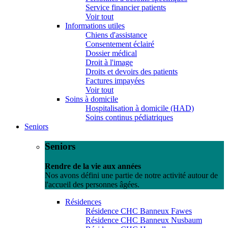
Service financier patients
Voir tout
Informations utiles
Chiens d'assistance
Consentement éclairé
Dossier médical
Droit à l'image
Droits et devoirs des patients
Factures impayées
Voir tout
Soins à domicile
Hospitalisation à domicile (HAD)
Soins continus pédiatriques
Seniors
Seniors
Rendre de la vie aux années
Nos avons défini une partie de notre activité autour de
l'accueil des personnes âgées.
Résidences
Résidence CHC Banneux Fawes
Résidence CHC Banneux Nusbaum