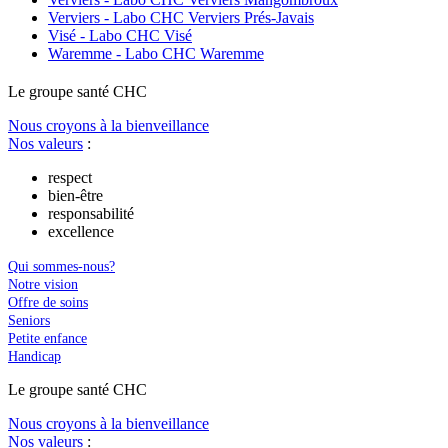
Verviers - Labo CHC Verviers Prés-Javais
Visé - Labo CHC Visé
Waremme - Labo CHC Waremme
Le
g
roupe s
a
nté CHC
Nous croyons à la bienveillance
Nos valeurs
:
respect
bien-être
responsabilité
excellence
Qui sommes-nous?
Notre vision
Offre de soins
Seniors
Petite enfance
Handicap
Le
g
roupe s
a
nté CHC
Nous croyons à la bienveillance
Nos valeurs
: