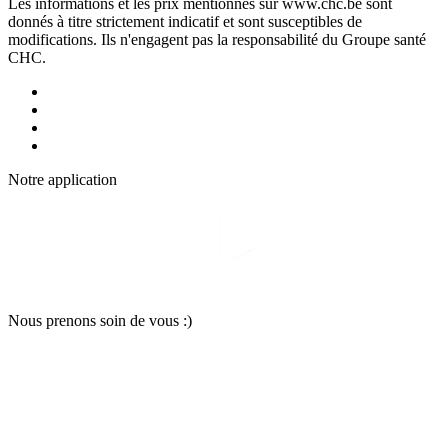
Les informations et les prix mentionnés sur www.chc.be sont
donnés à titre strictement indicatif et sont susceptibles de
modifications. Ils n'engagent pas la responsabilité du Groupe santé
CHC.
Notre applic
a
tion
Nous pr
e
nons soin
d
e vous :)