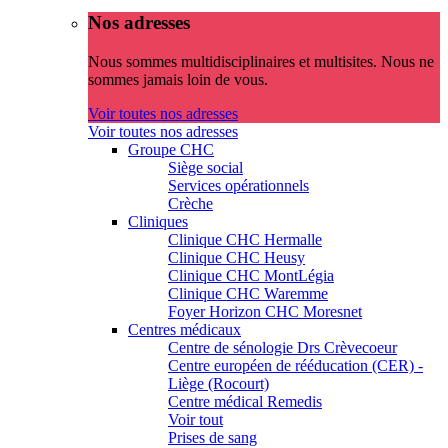
Nos adresses
Nous sommes multidisciplinaires et multisites. Nous ne
sommes jamais loin de vous.
Voir toutes nos adresses
Voir toutes nos adresses
Groupe CHC
Siège social
Services opérationnels
Crèche
Cliniques
Clinique CHC Hermalle
Clinique CHC Heusy
Clinique CHC MontLégia
Clinique CHC Waremme
Foyer Horizon CHC Moresnet
Centres médicaux
Centre de sénologie Drs Crèvecoeur
Centre européen de rééducation (CER) -
Liège (Rocourt)
Centre médical Remedis
Voir tout
Prises de sang