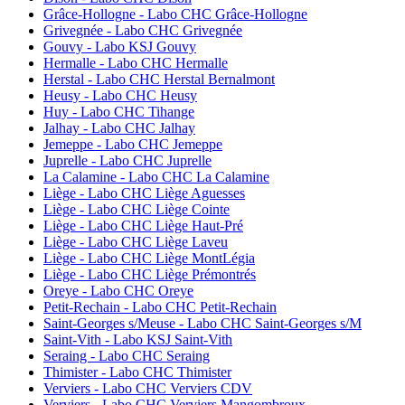
Grâce-Hollogne - Labo CHC Grâce-Hollogne
Grivegnée - Labo CHC Grivegnée
Gouvy - Labo KSJ Gouvy
Hermalle - Labo CHC Hermalle
Herstal - Labo CHC Herstal Bernalmont
Heusy - Labo CHC Heusy
Huy - Labo CHC Tihange
Jalhay - Labo CHC Jalhay
Jemeppe - Labo CHC Jemeppe
Juprelle - Labo CHC Juprelle
La Calamine - Labo CHC La Calamine
Liège - Labo CHC Liège Aguesses
Liège - Labo CHC Liège Cointe
Liège - Labo CHC Liège Haut-Pré
Liège - Labo CHC Liège Laveu
Liège - Labo CHC Liège MontLégia
Liège - Labo CHC Liège Prémontrés
Oreye - Labo CHC Oreye
Petit-Rechain - Labo CHC Petit-Rechain
Saint-Georges s/Meuse - Labo CHC Saint-Georges s/M
Saint-Vith - Labo KSJ Saint-Vith
Seraing - Labo CHC Seraing
Thimister - Labo CHC Thimister
Verviers - Labo CHC Verviers CDV
Verviers - Labo CHC Verviers Mangombroux