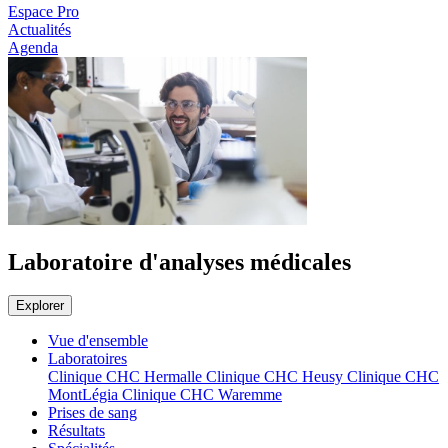
Espace Pro
Actualités
Agenda
Laboratoire d'analyses médicales
Explorer
Vue d'ensemble
Laboratoires
Clinique CHC Hermalle
Clinique CHC Heusy
Clinique CHC
MontLégia
Clinique CHC Waremme
Prises de sang
Résultats