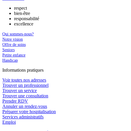
respect
bien-être
responsabilité
excellence
Qui sommes-nous?
Notre vision
Offre de soins
Seniors
Petite enfance
Handicap
In
f
ormations pra
t
iques
Voir toutes nos adresses
Trouver un professionnel
Trouver un service
Trouver une consultation
Prendre RDV
Annuler un rendez-vous
Préparer votre hospitalisation
Services administratifs
Emploi​