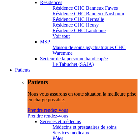
Résidences
Résidence CHC Banneux Fawes
Résidence CHC Banneux Nusbaum
Résidence CHC Hermalle
Résidence CHC Heusy
Résidence CHC Landenne
Voir tout
MSP
Maison de soins psychiatriques CHC
Waremme
Secteur de la personne handicapée
Le Tabuchet (SAJA)
Patients
Patients
Nous vous assurons en toute situation la meilleure prise
en charge possible.
Prendre rendez-vous
Prendre rendez-vous
Services et médecins
Médecins et prestataires de soins
Services médicaux
Pôles