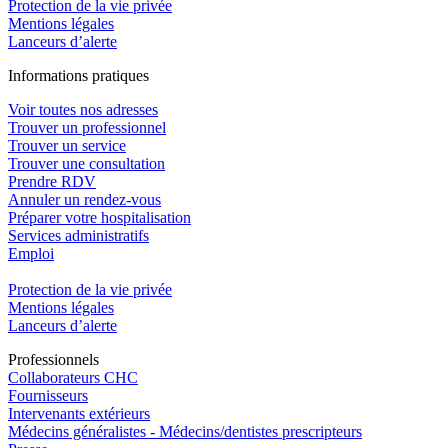
Protection de la vie privée
Mentions légales
Lanceurs d’alerte
In
f
ormations pra
t
iques
Voir toutes nos adresses
Trouver un professionnel
Trouver un service
Trouver une consultation
Prendre RDV
Annuler un rendez-vous
Préparer votre hospitalisation
Services administratifs
Emploi​
Protection de la vie privée
Mentions légales
Lanceurs d’alerte
Pro
f
essionn
e
ls
Collaborateurs CHC
Fournisseurs
Intervenants extérieurs
Médecins généralistes - Médecins/dentistes prescripteurs