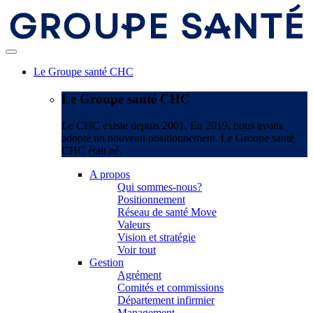
Le Groupe santé CHC
Le Groupe santé CHC
Le CHC existe depuis 2001. En 2019, nous avons
adopté un nouveau positionnement. Le Groupe santé
CHC était né.
A propos
Qui sommes-nous?
Positionnement
Réseau de santé Move
Valeurs
Vision et stratégie
Voir tout
Gestion
Agrément
Comités et commissions
Département infirmier
Management