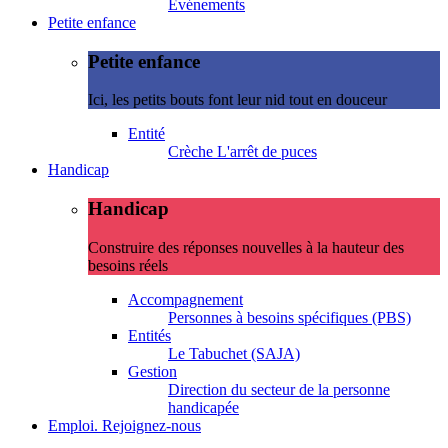
Evénements
Petite enfance
Petite enfance
Ici, les petits bouts font leur nid tout en douceur
Entité
Crèche L'arrêt de puces
Handicap
Handicap
Construire des réponses nouvelles à la hauteur des
besoins réels
Accompagnement
Personnes à besoins spécifiques (PBS)
Entités
Le Tabuchet (SAJA)
Gestion
Direction du secteur de la personne
handicapée
Emploi. Rejoignez-nous