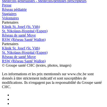
Médecins généralistes - Médecins/dentistes prescripteurs
Presse
Réseau pédiatrie
Stagiaires
Volontaires
P
a
rtenai
r
es
Klinik St. Josef (St. Vith)
St. Nikolaus-Hospital (Eupen)
Réseau de santé Move
RSW (Réseau Santé Wallon)
P
a
rtenai
r
es
Klinik St. Josef (St. Vith)
St. Nikolaus-Hospital (Eupen)
Réseau de santé Move
RSW (Réseau Santé Wallon)
© Groupe santé CHC (textes, photos, images)
Les informations et les prix mentionnés sur www.chc.be sont
donnés à titre strictement indicatif et sont susceptibles de
modifications. Ils n'engagent pas la responsabilité du Groupe santé
CHC.