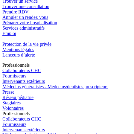
Trouver un service
Trouver une consultation
Prendre RDV
Annuler un rendez-vous
Préparer votre hospitalisation
Services administratifs
Emploi​
Protection de la vie privée
Mentions légales
Lanceurs d’alerte
Pro
f
essionn
e
ls
Collaborateurs CHC
Fournisseurs
Intervenants extérieurs
Médecins généralistes - Médecins/dentistes prescripteurs
Presse
Réseau pédiatrie
Stagiaires
Volontaires
Pro
f
essionn
e
ls
Collaborateurs CHC
Fournisseurs
Intervenants extérieurs