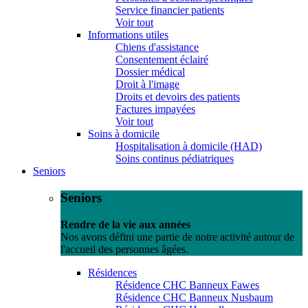
Service financier patients
Voir tout
Informations utiles
Chiens d'assistance
Consentement éclairé
Dossier médical
Droit à l'image
Droits et devoirs des patients
Factures impayées
Voir tout
Soins à domicile
Hospitalisation à domicile (HAD)
Soins continus pédiatriques
Seniors
Seniors
Rendre de la vie aux années
Nos avons défini une partie de notre activité autour de
l'accueil des personnes âgées.
Résidences
Résidence CHC Banneux Fawes
Résidence CHC Banneux Nusbaum