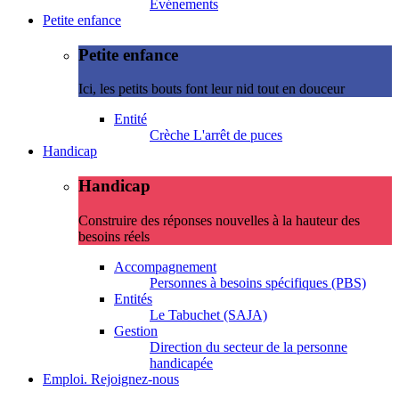
Evénements
Petite enfance
Petite enfance
Ici, les petits bouts font leur nid tout en douceur
Entité
Crèche L'arrêt de puces
Handicap
Handicap
Construire des réponses nouvelles à la hauteur des
besoins réels
Accompagnement
Personnes à besoins spécifiques (PBS)
Entités
Le Tabuchet (SAJA)
Gestion
Direction du secteur de la personne
handicapée
Emploi. Rejoignez-nous