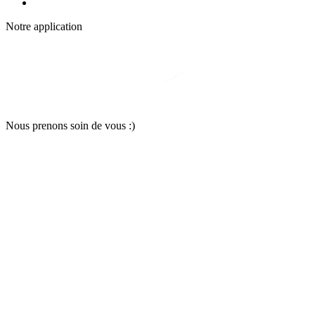
Notre applic
a
tion
Nous pr
e
nons soin
d
e vous :)