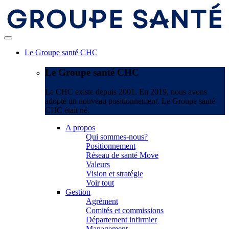
Le Groupe santé CHC
Le Groupe santé CHC
Le CHC existe depuis 2001. En 2019, nous avons
adopté un nouveau positionnement. Le Groupe santé
CHC était né.
A propos
Qui sommes-nous?
Positionnement
Réseau de santé Move
Valeurs
Vision et stratégie
Voir tout
Gestion
Agrément
Comités et commissions
Département infirmier
Management