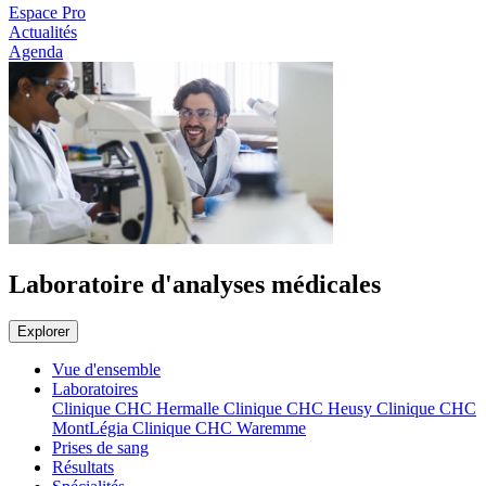
Espace Pro
Actualités
Agenda
Laboratoire d'analyses médicales
Explorer
Vue d'ensemble
Laboratoires
Clinique CHC Hermalle
Clinique CHC Heusy
Clinique CHC
MontLégia
Clinique CHC Waremme
Prises de sang
Résultats