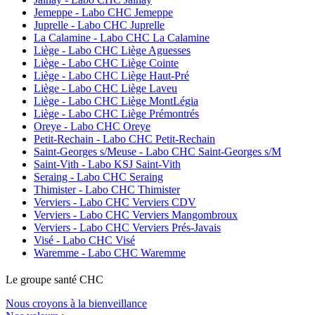
Jemeppe - Labo CHC Jemeppe
Juprelle - Labo CHC Juprelle
La Calamine - Labo CHC La Calamine
Liège - Labo CHC Liège Aguesses
Liège - Labo CHC Liège Cointe
Liège - Labo CHC Liège Haut-Pré
Liège - Labo CHC Liège Laveu
Liège - Labo CHC Liège MontLégia
Liège - Labo CHC Liège Prémontrés
Oreye - Labo CHC Oreye
Petit-Rechain - Labo CHC Petit-Rechain
Saint-Georges s/Meuse - Labo CHC Saint-Georges s/M
Saint-Vith - Labo KSJ Saint-Vith
Seraing - Labo CHC Seraing
Thimister - Labo CHC Thimister
Verviers - Labo CHC Verviers CDV
Verviers - Labo CHC Verviers Mangombroux
Verviers - Labo CHC Verviers Prés-Javais
Visé - Labo CHC Visé
Waremme - Labo CHC Waremme
Le
g
roupe s
a
nté CHC
Nous croyons à la bienveillance