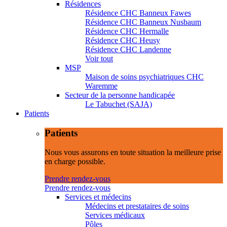
Résidences
Résidence CHC Banneux Fawes
Résidence CHC Banneux Nusbaum
Résidence CHC Hermalle
Résidence CHC Heusy
Résidence CHC Landenne
Voir tout
MSP
Maison de soins psychiatriques CHC
Waremme
Secteur de la personne handicapée
Le Tabuchet (SAJA)
Patients
Patients
Nous vous assurons en toute situation la meilleure prise
en charge possible.
Prendre rendez-vous
Prendre rendez-vous
Services et médecins
Médecins et prestataires de soins
Services médicaux
Pôles