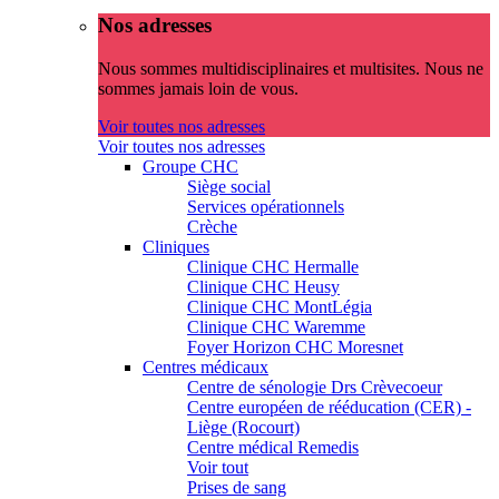
Nos adresses
Nous sommes multidisciplinaires et multisites. Nous ne
sommes jamais loin de vous.
Voir toutes nos adresses
Voir toutes nos adresses
Groupe CHC
Siège social
Services opérationnels
Crèche
Cliniques
Clinique CHC Hermalle
Clinique CHC Heusy
Clinique CHC MontLégia
Clinique CHC Waremme
Foyer Horizon CHC Moresnet
Centres médicaux
Centre de sénologie Drs Crèvecoeur
Centre européen de rééducation (CER) -
Liège (Rocourt)
Centre médical Remedis
Voir tout
Prises de sang