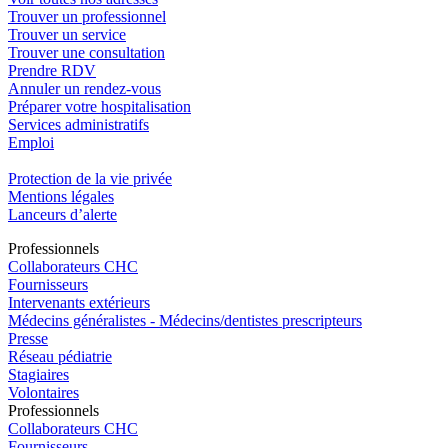
Trouver un professionnel
Trouver un service
Trouver une consultation
Prendre RDV
Annuler un rendez-vous
Préparer votre hospitalisation
Services administratifs
Emploi​
Protection de la vie privée
Mentions légales
Lanceurs d’alerte
Pro
f
essionn
e
ls
Collaborateurs CHC
Fournisseurs
Intervenants extérieurs
Médecins généralistes - Médecins/dentistes prescripteurs
Presse
Réseau pédiatrie
Stagiaires
Volontaires
Pro
f
essionn
e
ls
Collaborateurs CHC
Fournisseurs