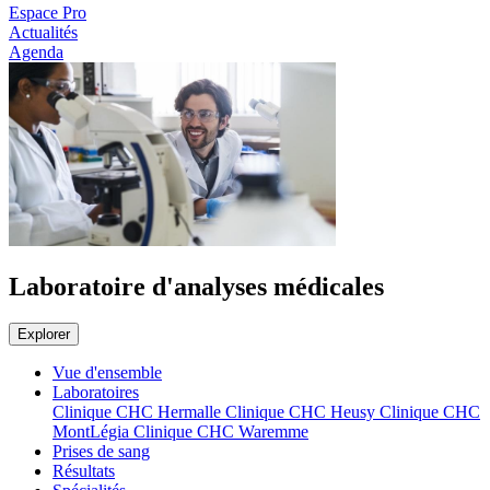
Espace Pro
Actualités
Agenda
Laboratoire d'analyses médicales
Explorer
Vue d'ensemble
Laboratoires
Clinique CHC Hermalle
Clinique CHC Heusy
Clinique CHC
MontLégia
Clinique CHC Waremme
Prises de sang
Résultats