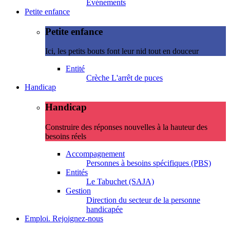
Evénements
Petite enfance
Petite enfance
Ici, les petits bouts font leur nid tout en douceur
Entité
Crèche L'arrêt de puces
Handicap
Handicap
Construire des réponses nouvelles à la hauteur des
besoins réels
Accompagnement
Personnes à besoins spécifiques (PBS)
Entités
Le Tabuchet (SAJA)
Gestion
Direction du secteur de la personne
handicapée
Emploi. Rejoignez-nous