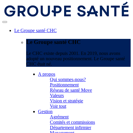
Le Groupe santé CHC
Le Groupe santé CHC
Le CHC existe depuis 2001. En 2019, nous avons
adopté un nouveau positionnement. Le Groupe santé
CHC était né.
A propos
Qui sommes-nous?
Positionnement
Réseau de santé Move
Valeurs
Vision et stratégie
Voir tout
Gestion
Agrément
Comités et commissions
Département infirmier
Management