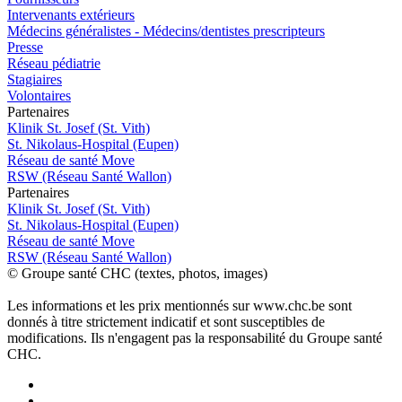
Intervenants extérieurs
Médecins généralistes - Médecins/dentistes prescripteurs
Presse
Réseau pédiatrie
Stagiaires
Volontaires
P
a
rtenai
r
es
Klinik St. Josef (St. Vith)
St. Nikolaus-Hospital (Eupen)
Réseau de santé Move
RSW (Réseau Santé Wallon)
P
a
rtenai
r
es
Klinik St. Josef (St. Vith)
St. Nikolaus-Hospital (Eupen)
Réseau de santé Move
RSW (Réseau Santé Wallon)
© Groupe santé CHC (textes, photos, images)
Les informations et les prix mentionnés sur www.chc.be sont
donnés à titre strictement indicatif et sont susceptibles de
modifications. Ils n'engagent pas la responsabilité du Groupe santé
CHC.