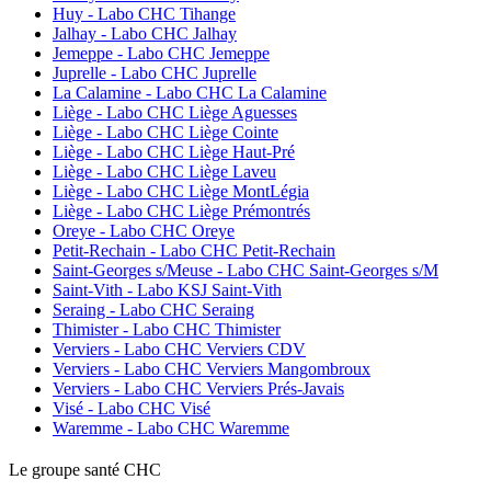
Huy - Labo CHC Tihange
Jalhay - Labo CHC Jalhay
Jemeppe - Labo CHC Jemeppe
Juprelle - Labo CHC Juprelle
La Calamine - Labo CHC La Calamine
Liège - Labo CHC Liège Aguesses
Liège - Labo CHC Liège Cointe
Liège - Labo CHC Liège Haut-Pré
Liège - Labo CHC Liège Laveu
Liège - Labo CHC Liège MontLégia
Liège - Labo CHC Liège Prémontrés
Oreye - Labo CHC Oreye
Petit-Rechain - Labo CHC Petit-Rechain
Saint-Georges s/Meuse - Labo CHC Saint-Georges s/M
Saint-Vith - Labo KSJ Saint-Vith
Seraing - Labo CHC Seraing
Thimister - Labo CHC Thimister
Verviers - Labo CHC Verviers CDV
Verviers - Labo CHC Verviers Mangombroux
Verviers - Labo CHC Verviers Prés-Javais
Visé - Labo CHC Visé
Waremme - Labo CHC Waremme
Le
g
roupe s
a
nté CHC