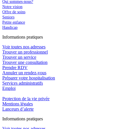
Qui sommes-nous?
Notre vision
Offre de soins
Seniors
Petite enfance
Handicap
In
f
ormations pra
t
iques
Voir toutes nos adresses
Trouver un professionnel
Trouver un service
Trouver une consultation
Prendre RDV
Annuler un rendez-vous
Préparer votre hospitalisation
Services administratifs
Emploi​
Protection de la vie privée
Mentions légales
Lanceurs d’alerte
In
f
ormations pra
t
iques
Voir toutes nos adresses