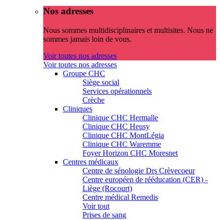
Nos adresses
Nous sommes multidisciplinaires et multisites. Nous ne
sommes jamais loin de vous.
Voir toutes nos adresses
Voir toutes nos adresses
Groupe CHC
Siège social
Services opérationnels
Crèche
Cliniques
Clinique CHC Hermalle
Clinique CHC Heusy
Clinique CHC MontLégia
Clinique CHC Waremme
Foyer Horizon CHC Moresnet
Centres médicaux
Centre de sénologie Drs Crèvecoeur
Centre européen de rééducation (CER) -
Liège (Rocourt)
Centre médical Remedis
Voir tout
Prises de sang