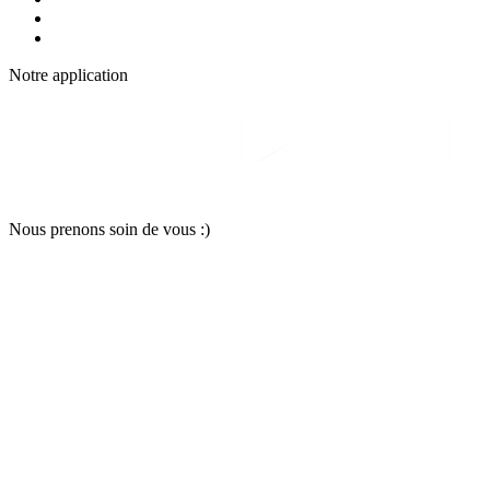
Notre applic
a
tion
Nous pr
e
nons soin
d
e vous :)