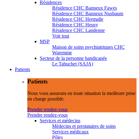
Résidences
Résidence CHC Banneux Fawes
Résidence CHC Banneux Nusbaum
Résidence CHC Hermalle
Résidence CHC Heusy
Résidence CHC Landenne
Voir tout
MSP
Maison de soins psychiatriques CHC
Waremme
Secteur de la personne handicapée
Le Tabuchet (SAJA)
Patients
Patients
Nous vous assurons en toute situation la meilleure prise
en charge possible.
Prendre rendez-vous
Prendre rendez-vous
Services et médecins
Médecins et prestataires de soins
Services médicaux
Pôles