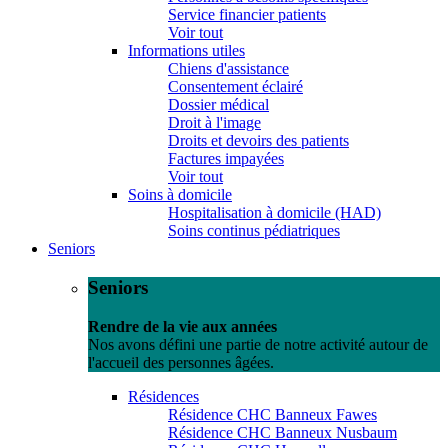
Service financier patients
Voir tout
Informations utiles
Chiens d'assistance
Consentement éclairé
Dossier médical
Droit à l'image
Droits et devoirs des patients
Factures impayées
Voir tout
Soins à domicile
Hospitalisation à domicile (HAD)
Soins continus pédiatriques
Seniors
Seniors
Rendre de la vie aux années
Nos avons défini une partie de notre activité autour de
l'accueil des personnes âgées.
Résidences
Résidence CHC Banneux Fawes
Résidence CHC Banneux Nusbaum