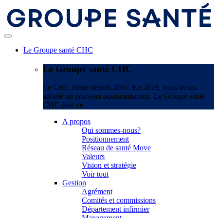
Le Groupe santé CHC
Le Groupe santé CHC
Le CHC existe depuis 2001. En 2019, nous avons
adopté un nouveau positionnement. Le Groupe santé
CHC était né.
A propos
Qui sommes-nous?
Positionnement
Réseau de santé Move
Valeurs
Vision et stratégie
Voir tout
Gestion
Agrément
Comités et commissions
Département infirmier
Management