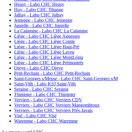
Heusy - Labo CHC Heusy
Huy - Labo CHC Tihange
Jalhay - Labo CHC Jalhay
Jemeppe - Labo CHC Jemeppe
Juprelle - Labo CHC Juprelle
La Calamine - Labo CHC La Calamine
Liège - Labo CHC Liège Aguesses
Liège - Labo CHC Liège Cointe
Liège - Labo CHC Liège Haut-Pré
Liège - Labo CHC Liège Laveu
Liège - Labo CHC Liège MontLégia
Liège - Labo CHC Liège Prémontrés
Oreye - Labo CHC Oreye
Petit-Rechain - Labo CHC Petit-Rechain
Saint-Georges s/Meuse - Labo CHC Saint-Georges s/M
Saint-Vith - Labo KSJ Saint-Vith
Seraing - Labo CHC Seraing
Thimister - Labo CHC Thimister
Verviers - Labo CHC Verviers CDV
Verviers - Labo CHC Verviers Mangombroux
Verviers - Labo CHC Verviers Prés-Javais
Visé - Labo CHC Visé
Waremme - Labo CHC Waremme