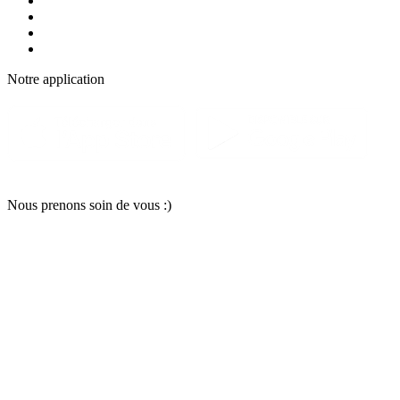
Notre applic
a
tion
Nous pr
e
nons soin
d
e vous :)