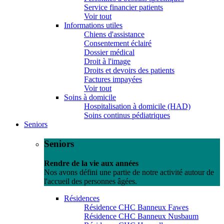
Service financier patients
Voir tout
Informations utiles
Chiens d'assistance
Consentement éclairé
Dossier médical
Droit à l'image
Droits et devoirs des patients
Factures impayées
Voir tout
Soins à domicile
Hospitalisation à domicile (HAD)
Soins continus pédiatriques
Seniors
Seniors
Rendre de la vie aux années
Nos avons défini une partie de notre activité autour de
l'accueil des personnes âgées.
Résidences
Résidence CHC Banneux Fawes
Résidence CHC Banneux Nusbaum