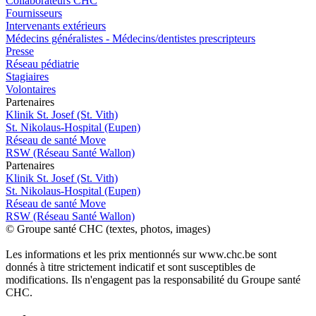
Collaborateurs CHC
Fournisseurs
Intervenants extérieurs
Médecins généralistes - Médecins/dentistes prescripteurs
Presse
Réseau pédiatrie
Stagiaires
Volontaires
P
a
rtenai
r
es
Klinik St. Josef (St. Vith)
St. Nikolaus-Hospital (Eupen)
Réseau de santé Move
RSW (Réseau Santé Wallon)
P
a
rtenai
r
es
Klinik St. Josef (St. Vith)
St. Nikolaus-Hospital (Eupen)
Réseau de santé Move
RSW (Réseau Santé Wallon)
© Groupe santé CHC (textes, photos, images)
Les informations et les prix mentionnés sur www.chc.be sont
donnés à titre strictement indicatif et sont susceptibles de
modifications. Ils n'engagent pas la responsabilité du Groupe santé
CHC.