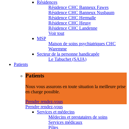
Résidences
Résidence CHC Banneux Fawes
Résidence CHC Banneux Nusbaum
Résidence CHC Hermalle
Résidence CHC Heusy
Résidence CHC Landenne
Voir tout
MSP
Maison de soins psychiatriques CHC
Waremme
Secteur de la personne handicapée
Le Tabuchet (SAJA)
Patients
Patients
Nous vous assurons en toute situation la meilleure prise
en charge possible.
Prendre rendez-vous
Prendre rendez-vous
Services et médecins
Médecins et prestataires de soins
Services médicaux
Pôles