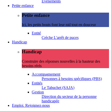
Evénements
Petite enfance
Petite enfance
Ici, les petits bouts font leur nid tout en douceur
Entité
Crèche L'arrêt de puces
Handicap
Handicap
Construire des réponses nouvelles à la hauteur des
besoins réels
Accompagnement
Personnes à besoins spécifiques (PBS)
Entités
Le Tabuchet (SAJA)
Gestion
Direction du secteur de la personne
handicapée
Emploi. Rejoignez-nous