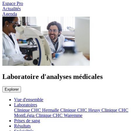
Espace Pro
Actualités
Agenda
Laboratoire d'analyses médicales
Explorer
Vue d'ensemble
Laboratoires
Clinique CHC Hermalle
Clinique CHC Heusy
Clinique CHC
MontLégia
Clinique CHC Waremme
Prises de sang
Résultats