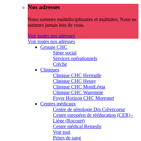
Nos adresses
Nous sommes multidisciplinaires et multisites. Nous ne
sommes jamais loin de vous.
Voir toutes nos adresses
Voir toutes nos adresses
Groupe CHC
Siège social
Services opérationnels
Crèche
Cliniques
Clinique CHC Hermalle
Clinique CHC Heusy
Clinique CHC MontLégia
Clinique CHC Waremme
Foyer Horizon CHC Moresnet
Centres médicaux
Centre de sénologie Drs Crèvecoeur
Centre européen de rééducation (CER) -
Liège (Rocourt)
Centre médical Remedis
Voir tout
Prises de sang