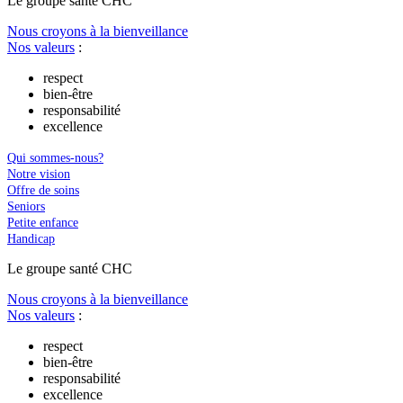
Le
g
roupe s
a
nté CHC
Nous croyons à la bienveillance
Nos valeurs
:
respect
bien-être
responsabilité
excellence
Qui sommes-nous?
Notre vision
Offre de soins
Seniors
Petite enfance
Handicap
Le
g
roupe s
a
nté CHC
Nous croyons à la bienveillance
Nos valeurs
:
respect
bien-être
responsabilité
excellence