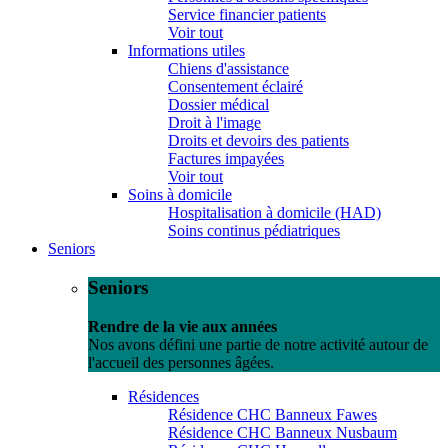
Service financier patients
Voir tout
Informations utiles
Chiens d'assistance
Consentement éclairé
Dossier médical
Droit à l'image
Droits et devoirs des patients
Factures impayées
Voir tout
Soins à domicile
Hospitalisation à domicile (HAD)
Soins continus pédiatriques
Seniors
Seniors
Rendre de la vie aux années
Nos avons défini une partie de notre activité autour de
l'accueil des personnes âgées.
Résidences
Résidence CHC Banneux Fawes
Résidence CHC Banneux Nusbaum