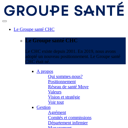
Le Groupe santé CHC
Le Groupe santé CHC
Le CHC existe depuis 2001. En 2019, nous avons
adopté un nouveau positionnement. Le Groupe santé
CHC était né.
A propos
Qui sommes-nous?
Positionnement
Réseau de santé Move
Valeurs
Vision et stratégie
Voir tout
Gestion
Agrément
Comités et commissions
Département infirmier
Management