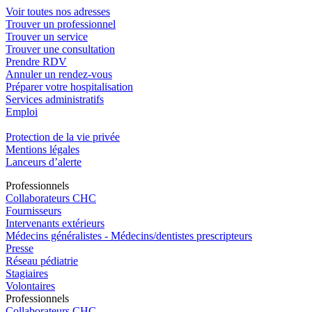
Voir toutes nos adresses
Trouver un professionnel
Trouver un service
Trouver une consultation
Prendre RDV
Annuler un rendez-vous
Préparer votre hospitalisation
Services administratifs
Emploi​
Protection de la vie privée
Mentions légales
Lanceurs d’alerte
Pro
f
essionn
e
ls
Collaborateurs CHC
Fournisseurs
Intervenants extérieurs
Médecins généralistes - Médecins/dentistes prescripteurs
Presse
Réseau pédiatrie
Stagiaires
Volontaires
Pro
f
essionn
e
ls
Collaborateurs CHC