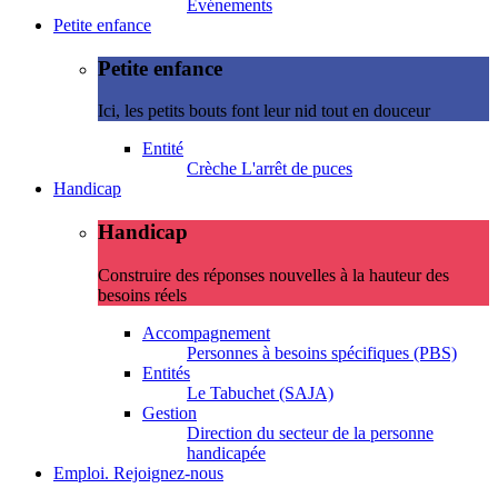
Evénements
Petite enfance
Petite enfance
Ici, les petits bouts font leur nid tout en douceur
Entité
Crèche L'arrêt de puces
Handicap
Handicap
Construire des réponses nouvelles à la hauteur des
besoins réels
Accompagnement
Personnes à besoins spécifiques (PBS)
Entités
Le Tabuchet (SAJA)
Gestion
Direction du secteur de la personne
handicapée
Emploi. Rejoignez-nous