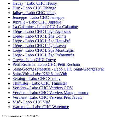
Heusy - Labo CHC Heusy
Huy - Labo CHC Tihange
Jalhay - Labo CHC Jalhay
Jemeppe - Labo CHC Jemeppe
Juprelle - Labo CHC Juprelle
La Calamine - Labo CHC La Calamine
Liège - Labo CHC Liège Aguesses
Liège - Labo CHC Liège Cointe
Liège - Labo CHC Liège Haut-Pré
Liège - Labo CHC Liège Laveu
Liège - Labo CHC Liège MontLégia
Liège - Labo CHC Liège Prémontrés
Oreye - Labo CHC Oreye
Petit-Rechain - Labo CHC Petit-Rechain
Saint-Georges s/Meuse - Labo CHC Saint-Georges s/M
Saint-Vith - Labo KSJ Saint-Vith
Seraing - Labo CHC Seraing
Thimister - Labo CHC Thimister
Verviers - Labo CHC Verviers CDV
Verviers - Labo CHC Verviers Mangombroux
Verviers - Labo CHC Verviers Prés-Javais
Visé - Labo CHC Visé
Waremme - Labo CHC Waremme
Le
g
roupe s
a
nté CHC