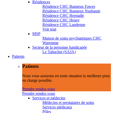
Résidences
Résidence CHC Banneux Fawes
Résidence CHC Banneux Nusbaum
Résidence CHC Hermalle
Résidence CHC Heusy
Résidence CHC Landenne
Voir tout
MSP
Maison de soins psychiatriques CHC
Waremme
Secteur de la personne handicapée
Le Tabuchet (SAJA)
Patients
Patients
Nous vous assurons en toute situation la meilleure prise
en charge possible.
Prendre rendez-vous
Prendre rendez-vous
Services et médecins
Médecins et prestataires de soins
Services médicaux
Pôles