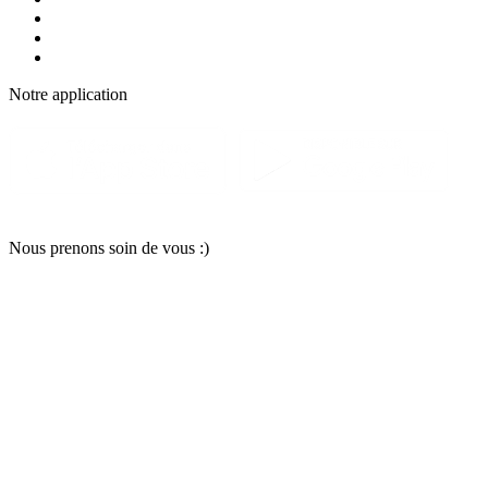
Notre applic
a
tion
Nous pr
e
nons soin
d
e vous :)