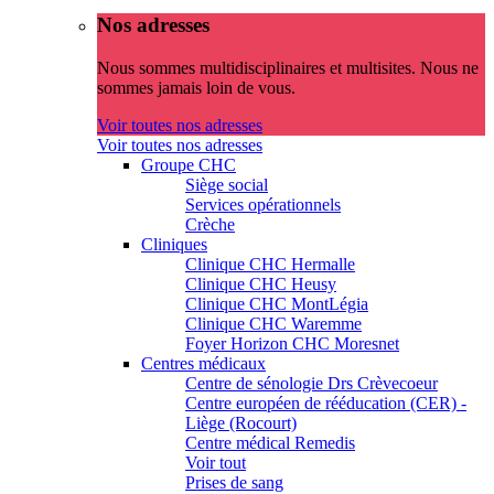
Nos adresses
Nous sommes multidisciplinaires et multisites. Nous ne
sommes jamais loin de vous.
Voir toutes nos adresses
Voir toutes nos adresses
Groupe CHC
Siège social
Services opérationnels
Crèche
Cliniques
Clinique CHC Hermalle
Clinique CHC Heusy
Clinique CHC MontLégia
Clinique CHC Waremme
Foyer Horizon CHC Moresnet
Centres médicaux
Centre de sénologie Drs Crèvecoeur
Centre européen de rééducation (CER) -
Liège (Rocourt)
Centre médical Remedis
Voir tout
Prises de sang