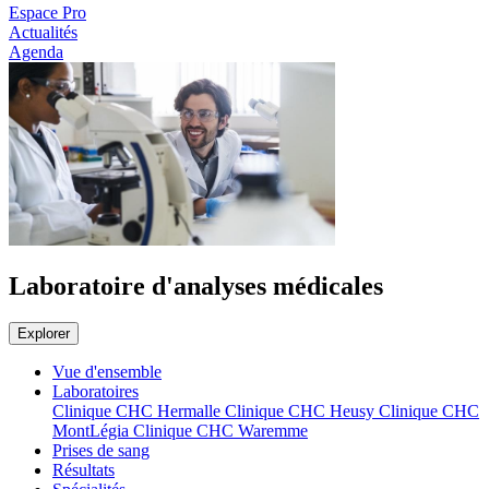
Espace Pro
Actualités
Agenda
Laboratoire d'analyses médicales
Explorer
Vue d'ensemble
Laboratoires
Clinique CHC Hermalle
Clinique CHC Heusy
Clinique CHC
MontLégia
Clinique CHC Waremme
Prises de sang
Résultats