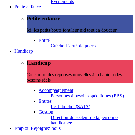
Evénements
Petite enfance
Petite enfance
Ici, les petits bouts font leur nid tout en douceur
Entité
Crèche L'arrêt de puces
Handicap
Handicap
Construire des réponses nouvelles à la hauteur des
besoins réels
Accompagnement
Personnes à besoins spécifiques (PBS)
Entités
Le Tabuchet (SAJA)
Gestion
Direction du secteur de la personne
handicapée
Emploi. Rejoignez-nous