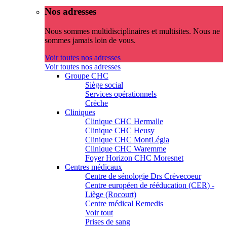
Nos adresses
Nous sommes multidisciplinaires et multisites. Nous ne
sommes jamais loin de vous.
Voir toutes nos adresses
Voir toutes nos adresses
Groupe CHC
Siège social
Services opérationnels
Crèche
Cliniques
Clinique CHC Hermalle
Clinique CHC Heusy
Clinique CHC MontLégia
Clinique CHC Waremme
Foyer Horizon CHC Moresnet
Centres médicaux
Centre de sénologie Drs Crèvecoeur
Centre européen de rééducation (CER) -
Liège (Rocourt)
Centre médical Remedis
Voir tout
Prises de sang