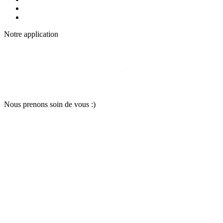
Notre applic
a
tion
Nous pr
e
nons soin
d
e vous :)