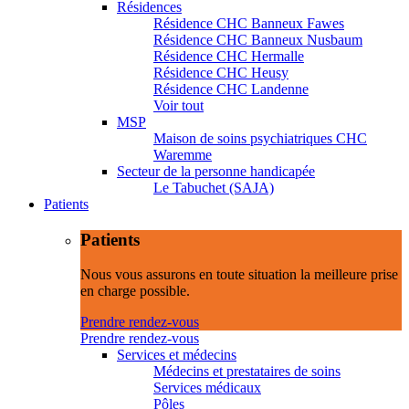
Résidences
Résidence CHC Banneux Fawes
Résidence CHC Banneux Nusbaum
Résidence CHC Hermalle
Résidence CHC Heusy
Résidence CHC Landenne
Voir tout
MSP
Maison de soins psychiatriques CHC
Waremme
Secteur de la personne handicapée
Le Tabuchet (SAJA)
Patients
Patients
Nous vous assurons en toute situation la meilleure prise
en charge possible.
Prendre rendez-vous
Prendre rendez-vous
Services et médecins
Médecins et prestataires de soins
Services médicaux
Pôles