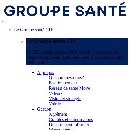
Le Groupe santé CHC
Le Groupe santé CHC
Le CHC existe depuis 2001. En 2019, nous avons
adopté un nouveau positionnement. Le Groupe santé
CHC était né.
A propos
Qui sommes-nous?
Positionnement
Réseau de santé Move
Valeurs
Vision et stratégie
Voir tout
Gestion
Agrément
Comités et commissions
Département infirmier
Management