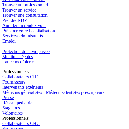
Trouver un professionnel
Trouver un service
Trouver une consultation
Prendre RDV
Annuler un rendez-vous
Préparer votre hospitalisation
Services administratifs
Emploi​
Protection de la vie privée
Mentions légales
Lanceurs d’alerte
Pro
f
essionn
e
ls
Collaborateurs CHC
Fournisseurs
Intervenants extérieurs
Médecins généralistes - Médecins/dentistes prescripteurs
Presse
Réseau pédiatrie
Stagiaires
Volontaires
Pro
f
essionn
e
ls
Collaborateurs CHC
Fournisseurs