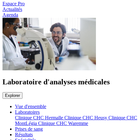
Espace Pro
Actualités
Agenda
Laboratoire d'analyses médicales
Explorer
Vue d'ensemble
Laboratoires
Clinique CHC Hermalle
Clinique CHC Heusy
Clinique CHC
MontLégia
Clinique CHC Waremme
Prises de sang
Résultats