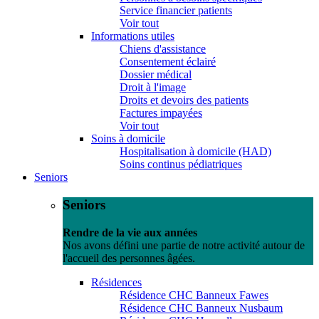
Service financier patients
Voir tout
Informations utiles
Chiens d'assistance
Consentement éclairé
Dossier médical
Droit à l'image
Droits et devoirs des patients
Factures impayées
Voir tout
Soins à domicile
Hospitalisation à domicile (HAD)
Soins continus pédiatriques
Seniors
Seniors
Rendre de la vie aux années
Nos avons défini une partie de notre activité autour de
l'accueil des personnes âgées.
Résidences
Résidence CHC Banneux Fawes
Résidence CHC Banneux Nusbaum