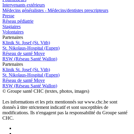
Intervenants extérieurs
Médecins généralistes - Médecins/dentistes prescripteurs
Presse
Réseau pédiatrie
Stagiaires
Volontaires
P
a
rtenai
r
es
Klinik St. Josef (St. Vith)
St. Nikolaus-Hospital (Eupen)
Réseau de santé Move
RSW (Réseau Santé Wallon)
P
a
rtenai
r
es
Klinik St. Josef (St. Vith)
St. Nikolaus-Hospital (Eupen)
Réseau de santé Move
RSW (Réseau Santé Wallon)
© Groupe santé CHC (textes, photos, images)
Les informations et les prix mentionnés sur www.chc.be sont
donnés à titre strictement indicatif et sont susceptibles de
modifications. Ils n'engagent pas la responsabilité du Groupe santé
CHC.