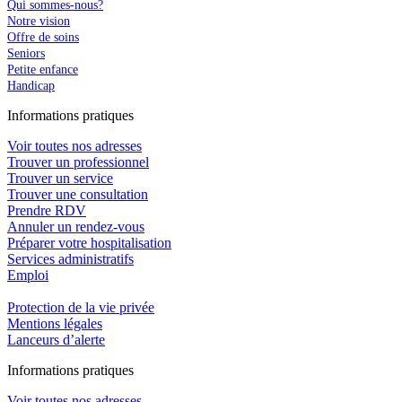
Qui sommes-nous?
Notre vision
Offre de soins
Seniors
Petite enfance
Handicap
In
f
ormations pra
t
iques
Voir toutes nos adresses
Trouver un professionnel
Trouver un service
Trouver une consultation
Prendre RDV
Annuler un rendez-vous
Préparer votre hospitalisation
Services administratifs
Emploi​
Protection de la vie privée
Mentions légales
Lanceurs d’alerte
In
f
ormations pra
t
iques
Voir toutes nos adresses