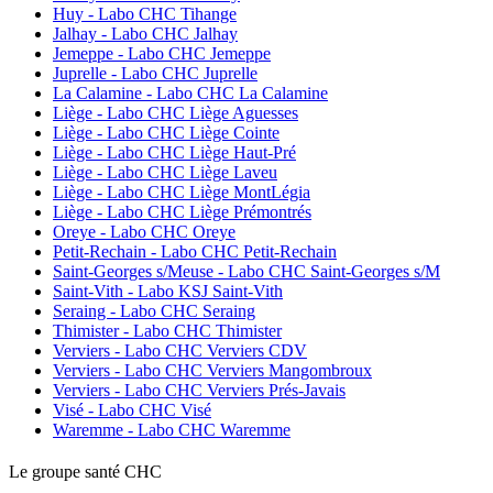
Huy - Labo CHC Tihange
Jalhay - Labo CHC Jalhay
Jemeppe - Labo CHC Jemeppe
Juprelle - Labo CHC Juprelle
La Calamine - Labo CHC La Calamine
Liège - Labo CHC Liège Aguesses
Liège - Labo CHC Liège Cointe
Liège - Labo CHC Liège Haut-Pré
Liège - Labo CHC Liège Laveu
Liège - Labo CHC Liège MontLégia
Liège - Labo CHC Liège Prémontrés
Oreye - Labo CHC Oreye
Petit-Rechain - Labo CHC Petit-Rechain
Saint-Georges s/Meuse - Labo CHC Saint-Georges s/M
Saint-Vith - Labo KSJ Saint-Vith
Seraing - Labo CHC Seraing
Thimister - Labo CHC Thimister
Verviers - Labo CHC Verviers CDV
Verviers - Labo CHC Verviers Mangombroux
Verviers - Labo CHC Verviers Prés-Javais
Visé - Labo CHC Visé
Waremme - Labo CHC Waremme
Le
g
roupe s
a
nté CHC